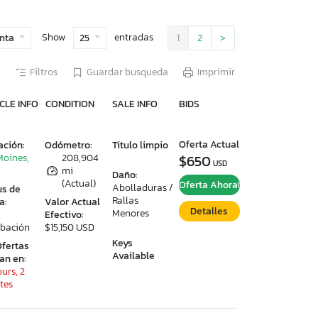
Show
entradas
enta
25
1
2
>
Filtros
Guardar busqueda
Imprimir
CLE INFO
CONDITION
SALE INFO
BIDS
Oferta Actual
ación:
Odómetro:
Titulo limpio
Moines,
208,904
$650
USD
mi
Daño:
(Actual)
Oferta Ahora!
Abolladuras /
us de
Rallas
a:
Valor Actual
Detalles
Menores
Efectivo:
bación
$15,150 USD
Keys
Ofertas
Available
ran en:
urs, 2
tes