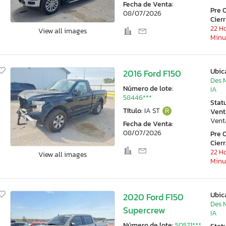
Fecha de Venta:
Pre 
08/07/2026
Cier
22 Ho
View all images
Minu
Ubic
2016 Ford F150
Des 
Número de lote:
IA
58446***
Stat
Título:
IA ST
R
Vent
Vent
Fecha de Venta:
08/07/2026
Pre 
Cier
22 Ho
View all images
Minu
Ubic
2020 Ford F150
Des 
Supercrew
IA
Número de lote:
50571***