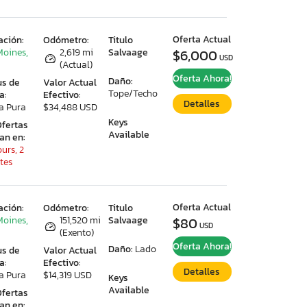
Oferta Actual
ación:
Odómetro:
Titulo
Moines,
2,619 mi
Salvaage
$6,000
USD
(Actual)
Oferta Ahora!
Daño:
us de
Valor Actual
Tope/Techo
a:
Efectivo:
Detalles
a Pura
$34,488 USD
Keys
Ofertas
Available
ran en:
urs, 2
tes
Oferta Actual
ación:
Odómetro:
Titulo
Moines,
151,520 mi
Salvaage
$80
USD
(Exento)
Oferta Ahora!
Daño:
Lado
us de
Valor Actual
a:
Efectivo:
Detalles
a Pura
$14,319 USD
Keys
Available
Ofertas
ran en: