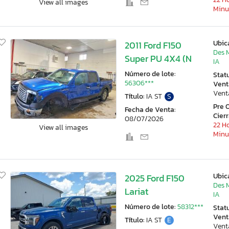
View all images
Minu
Ubic
2011 Ford F150
Des 
Super PU 4X4 (N
IA
Número de lote:
Stat
56306***
Vent
Vent
Título:
IA ST
S
Pre 
Fecha de Venta:
Cier
08/07/2026
22 Ho
View all images
Minu
Ubic
2025 Ford F150
Des 
Lariat
IA
Número de lote:
58312***
Stat
Vent
Título:
IA ST
E
Vent