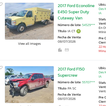
Ubic
2017 Ford Econoline
Des 
E450 Super Duty
IA
Cutaway Van
Stat
Vent
Número de lote:
54529***
En O
Título:
IA CT
R
Mín
Fecha de Venta:
Pre 
08/07/2026
Cier
View all images
22 Ho
Minu
Ubic
2017 Ford F150
Des 
Supercrew
IA
Número de lote:
55707***
Stat
Vent
Título:
PA SC
Vent
Fecha de Venta:
Pre 
08/07/2026
Cier
22 Ho