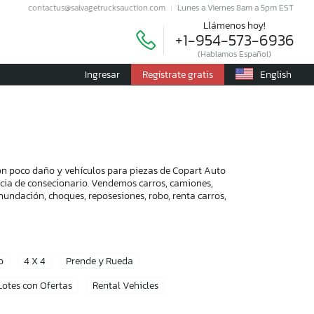
contactus@salvagetrucksauction.com
Lunes a Viernes 8am a 5pm EST
Llámenos hoy!
+1-954-573-6936
(Hablamos Español)
Ingresar
Regístrate gratis
English
con poco daño y vehículos para piezas de Copart Auto
encia de consecionario. Vendemos carros, camiones,
nundación, choques, reposesiones, robo, renta carros,
o
4 X 4
Prende y Rueda
Lotes con Ofertas
Rental Vehicles