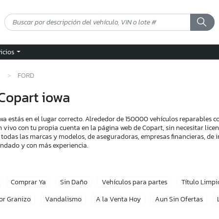
vicios
FORD
Copart iowa
a estás en el lugar correcto. Alrededor de 150000 vehículos reparables 
n vivo con tu propia cuenta en la página web de Copart, sin necesitar lic
 todas las marcas y modelos, de aseguradoras, empresas financieras, de i
endado y con más experiencia.
Comprar Ya
Sin Daño
Vehículos para partes
Título Limpi
or Granizo
Vandalismo
A la Venta Hoy
Aun Sin Ofertas