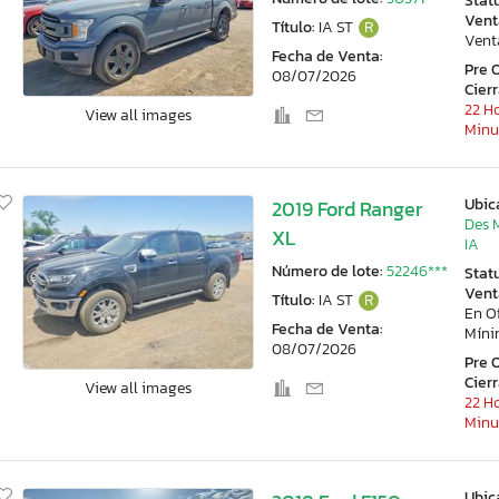
Stat
Vent
Título:
IA ST
R
Vent
Fecha de Venta:
Pre 
08/07/2026
Cier
22 Ho
View all images
Minu
Ubic
2019 Ford Ranger
Des 
XL
IA
Número de lote:
52246***
Stat
Vent
Título:
IA ST
R
En O
Fecha de Venta:
Mín
08/07/2026
Pre 
Cier
View all images
22 Ho
Minu
Ubic