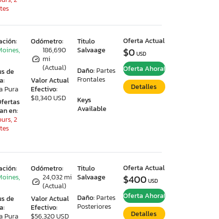
tes
Oferta Actual
ación:
Odómetro:
Titulo
Moines,
186,690
Salvaage
$0
USD
mi
(Actual)
Oferta Ahora!
Daño:
Partes
us de
Frontales
a:
Valor Actual
Detalles
a Pura
Efectivo:
$8,340 USD
Keys
Ofertas
Available
ran en:
urs, 2
tes
Oferta Actual
ación:
Odómetro:
Titulo
Moines,
24,032 mi
Salvaage
$400
USD
(Actual)
Oferta Ahora!
Daño:
Partes
us de
Valor Actual
Posteriores
a:
Efectivo:
Detalles
a Pura
$56,320 USD