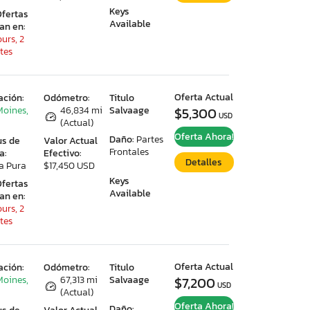
Keys
Ofertas
Available
ran en:
urs, 2
tes
Oferta Actual
ación:
Odómetro:
Titulo
Moines,
46,834 mi
Salvaage
$5,300
USD
(Actual)
Oferta Ahora!
Daño:
Partes
us de
Valor Actual
Frontales
a:
Efectivo:
Detalles
a Pura
$17,450 USD
Keys
Ofertas
Available
ran en:
urs, 2
tes
Oferta Actual
ación:
Odómetro:
Titulo
Moines,
67,313 mi
Salvaage
$7,200
USD
(Actual)
Oferta Ahora!
Daño: