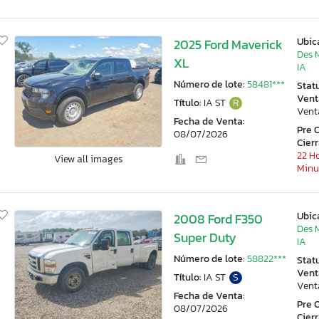
Ubic
2025 Ford Maverick
Des 
XL
IA
Número de lote:
58481***
Stat
Vent
Título:
IA ST
R
Vent
Fecha de Venta:
Pre 
08/07/2026
Cier
22 Ho
View all images
Minu
Ubic
2008 Ford F350
Des 
Super Duty
IA
Número de lote:
58822***
Stat
Vent
Título:
IA ST
S
Vent
Fecha de Venta:
Pre 
08/07/2026
Cier