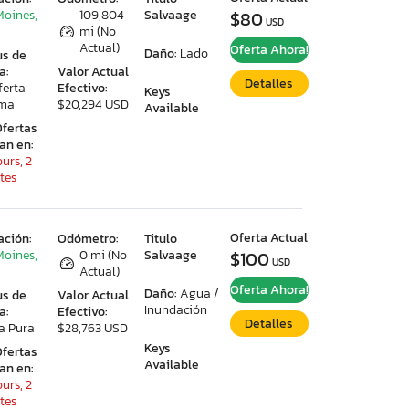
Moines,
109,804
Salvaage
$80
USD
mi (No
Actual)
Oferta Ahora!
Daño:
Lado
us de
a:
Valor Actual
Detalles
ferta
Efectivo:
Keys
ima
$20,294 USD
Available
Ofertas
ran en:
urs, 2
tes
Oferta Actual
ación:
Odómetro:
Titulo
Moines,
0 mi (No
Salvaage
$100
USD
Actual)
Oferta Ahora!
Daño:
Agua /
us de
Valor Actual
Inundación
a:
Efectivo:
Detalles
a Pura
$28,763 USD
Keys
Ofertas
Available
ran en:
urs, 2
tes