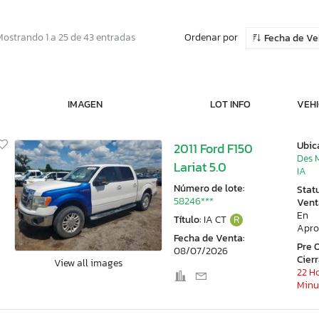
Ordenar por
Mostrando 1 a 25 de 43 entradas
Fecha de V
IMAGEN
LOT INFO
VEHI
Ubic
2011 Ford F150
Des 
Lariat 5.0
IA
Número de lote:
Stat
58246***
Vent
En
Título:
IA CT
R
Apro
Fecha de Venta:
Pre 
08/07/2026
Cier
View all images
22 Ho
Minu