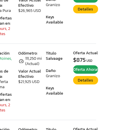
us de
Valor Actual
Granizo
a:
Efectivo:
Detalles
a Pura
$26,965 USD
Keys
Ofertas
Available
ran en:
urs, 2
tes
Oferta Actual
ación:
Odómetro:
Titulo
Moines,
111,250 mi
Salvaage
$875
USD
(Actual)
Oferta Ahora!
Daño:
us de
Valor Actual
Granizo
a:
Efectivo:
Detalles
ferta
$21,925 USD
ima
Keys
Available
Ofertas
ran en:
urs, 2
tes
Oferta Actual
ación:
Odómetro:
Titulo