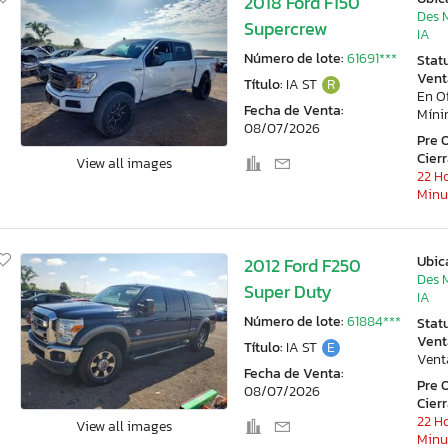
2018 Ford F150
Des 
Supercrew
IA
Número de lote:
61691***
Stat
Vent
Título:
IA ST
R
En O
Fecha de Venta:
Mín
08/07/2026
Pre 
Cier
View all images
22 Ho
Minu
Ubic
2012 Ford F250
Des 
Super Duty
IA
Número de lote:
61884***
Stat
Vent
Título:
IA ST
E
Vent
Fecha de Venta:
Pre 
08/07/2026
Cier
22 Ho
View all images
Minu