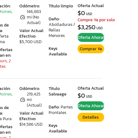
Oferta Actual
ación:
Odómetro:
Titulo limpio
Moines,
146,883
$0
USD
mi (No
Daño:
Compre Ya por solo
Actual)
Abolladuras /
us de
$3,250
USD
Rallas
a:
Valor Actual
Menores
ferta
Efectivo:
Oferta Ahora!
ima
$5,700 USD
Keys
Comprar Ya
Ofertas
Available
ran en:
urs, 2
tes
Oferta Actual
ación:
Odómetro:
Titulo
Moines,
219,425
Salvaage
$0
USD
mi
(Actual)
Oferta Ahora!
Daño:
Partes
us de
Frontales
a:
Valor Actual
Detalles
a Pura
Efectivo:
$14,586 USD
Keys
Ofertas
Available
ran en:
urs, 2