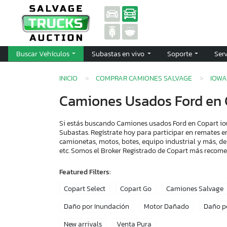
Buscar Vehículos
Subastas en vivo
Soporte
Ser
INICIO
COMPRAR CAMIONES SALVAGE
IOWA
Camiones Usados Ford en 
Si estás buscando Camiones usados Ford en Copart iow
Subastas. Regístrate hoy para participar en remates e
camionetas, motos, botes, equipo industrial y más, de
etc. Somos el Broker Registrado de Copart más recom
Featured Filters:
Copart Select
Copart Go
Camiones Salvage
Daño por Inundación
Motor Dañado
Daño p
New arrivals
Venta Pura