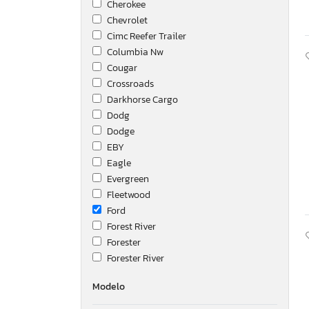
Cherokee
Chevrolet
Cimc Reefer Trailer
Columbia Nw
Cougar
Crossroads
Darkhorse Cargo
Dodg
Dodge
EBY
Eagle
Evergreen
Fleetwood
Ford
Forest River
Forester
Forester River
Fourw
Modelo
Freightliner
GMC