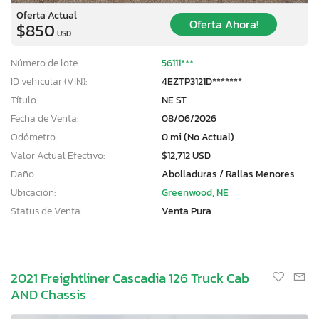
Oferta Actual
Oferta Ahora!
$850
USD
Número de lote:
56111***
ID vehicular (VIN):
4EZTP3121D*******
Título:
NE ST
Fecha de Venta:
08/06/2026
Odómetro:
0 mi (No Actual)
Valor Actual Efectivo:
$12,712 USD
Daño:
Abolladuras / Rallas Menores
Ubicación:
Greenwood, NE
Status de Venta:
Venta Pura
2021 Freightliner Cascadia 126 Truck Cab
AND Chassis