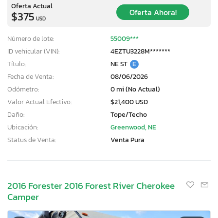
Oferta Actual
Oferta Ahora!
$375
USD
Número de lote:
55009***
ID vehicular (VIN):
4EZTU3228M*******
Título:
NE ST
E
Fecha de Venta:
08/06/2026
Odómetro:
0 mi (No Actual)
Valor Actual Efectivo:
$21,400 USD
Daño:
Tope/Techo
Ubicación:
Greenwood, NE
Status de Venta:
Venta Pura
2016 Forester 2016 Forest River Cherokee
Camper