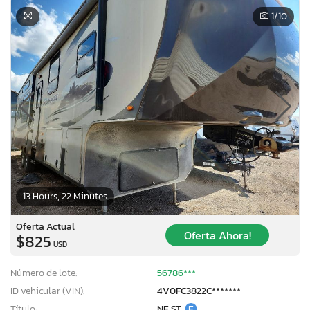
1
/10
13 Hours, 22 Minutes
Oferta Actual
Oferta Ahora!
$825
USD
Número de lote:
56786***
ID vehicular (VIN):
4V0FC3822C*******
Título:
NE ST
E