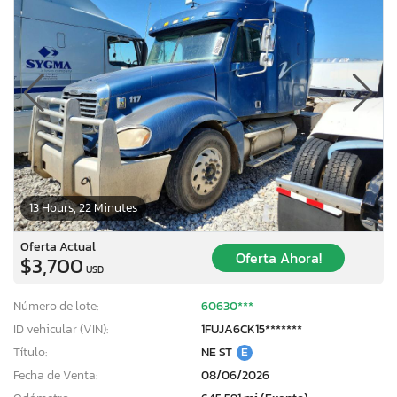
13 Hours, 22 Minutes
Oferta Actual
Oferta Ahora!
$3,700
USD
Número de lote:
60630***
ID vehicular (VIN):
1FUJA6CK15*******
Título:
NE ST
E
Fecha de Venta:
08/06/2026