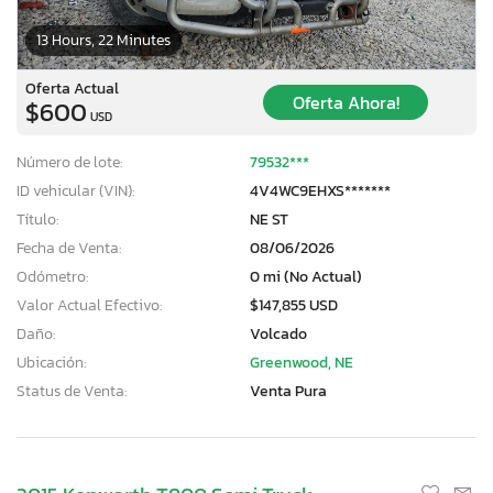
13 Hours, 22 Minutes
Oferta Actual
Oferta Ahora!
$600
USD
Número de lote:
79532***
ID vehicular (VIN):
4V4WC9EHXS*******
Título:
NE ST
Fecha de Venta:
08/06/2026
Odómetro:
0 mi (No Actual)
Valor Actual Efectivo:
$147,855 USD
Daño:
Volcado
Ubicación:
Greenwood, NE
Status de Venta:
Venta Pura