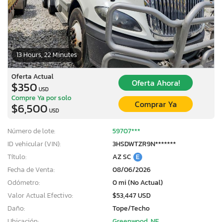
13 Hours, 22 Minutes
Oferta Actual
Oferta Ahora!
$350
USD
Compre Ya por solo
Comprar Ya
$6,500
USD
Número de lote:
59707***
ID vehicular (VIN):
3HSDWTZR9N*******
Título:
AZ SC
E
Fecha de Venta:
08/06/2026
Odómetro:
0 mi (No Actual)
Valor Actual Efectivo:
$53,447 USD
Daño:
Tope/Techo
Ubicación:
Greenwood, NE