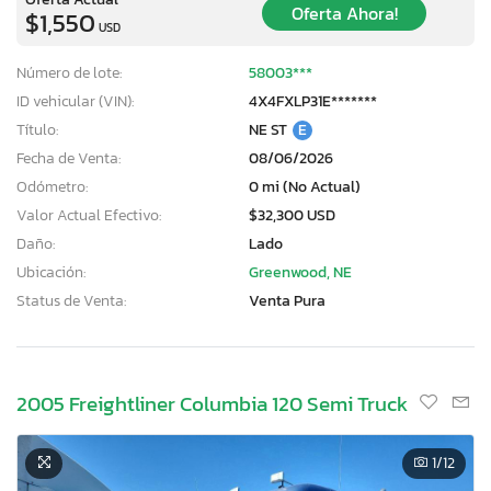
Oferta Ahora!
$1,550
USD
Número de lote:
58003***
ID vehicular (VIN):
4X4FXLP31E*******
Título:
NE ST
E
Fecha de Venta:
08/06/2026
Odómetro:
0 mi (No Actual)
Valor Actual Efectivo:
$32,300 USD
Daño:
Lado
Ubicación:
Greenwood, NE
Status de Venta:
Venta Pura
2005 Freightliner Columbia 120 Semi Truck
1
/12