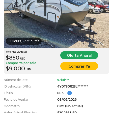
13 Hours, 22 Minutes
Oferta Actual
Oferta Ahora!
$850
USD
Compre Ya por solo
Comprar Ya
$9,000
USD
Número de lote:
57181***
ID vehicular (VIN):
4YDT30R23L*******
Título:
NE ST
E
Fecha de Venta:
08/06/2026
Odómetro:
0 mi (No Actual)
Valor Actual Efectivo:
$30,259 USD