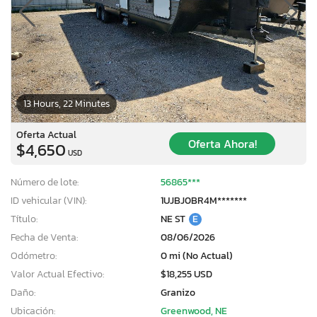
13 Hours, 22 Minutes
Oferta Actual
Oferta Ahora!
$4,650
USD
Número de lote:
56865***
ID vehicular (VIN):
1UJBJ0BR4M*******
Título:
NE ST
E
Fecha de Venta:
08/06/2026
Odómetro:
0 mi (No Actual)
Valor Actual Efectivo:
$18,255 USD
Daño:
Granizo
Ubicación:
Greenwood, NE