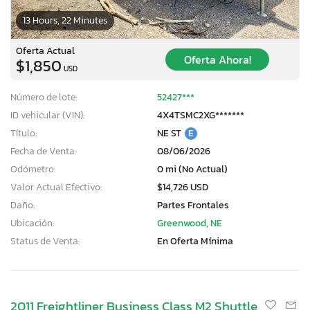
13 Hours, 22 Minutes
Oferta Actual
Oferta Ahora!
$1,850
USD
Número de lote:
52427***
ID vehicular (VIN):
4X4TSMC2XG*******
Título:
NE ST
E
Fecha de Venta:
08/06/2026
Odómetro:
0 mi (No Actual)
Valor Actual Efectivo:
$14,726 USD
Daño:
Partes Frontales
Ubicación:
Greenwood, NE
Status de Venta:
En Oferta Mínima
2011 Freightliner Business Class M2 Shuttle