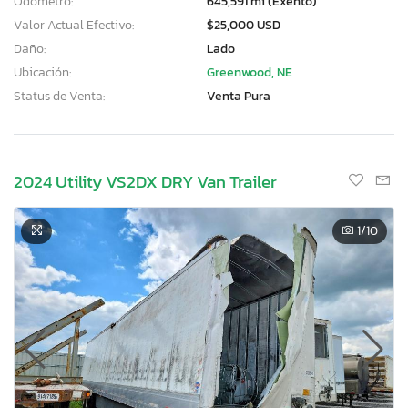
Odómetro:
645,591 mi (Exento)
Valor Actual Efectivo:
$25,000 USD
Daño:
Lado
Ubicación:
Greenwood, NE
Status de Venta:
Venta Pura
2024 Utility VS2DX DRY Van Trailer
1
/10