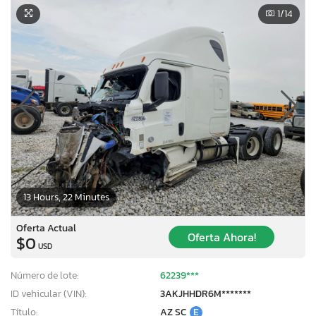
1
/14
13 Hours, 22 Minutes
Oferta Actual
Oferta Ahora!
$0
USD
Número de lote:
62239***
ID vehicular (VIN):
3AKJHHDR6M*******
Título:
AZ SC
E