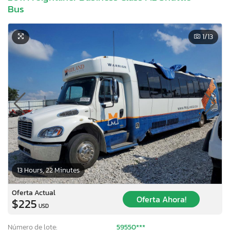
Bus
1
/13
13 Hours, 22 Minutes
Oferta Actual
Oferta Ahora!
$225
USD
Número de lote:
59550***