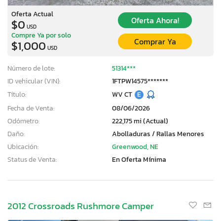
Oferta Actual
Oferta Ahora!
$0
USD
Compre Ya por solo
Comprar Ya
$1,000
USD
Número de lote:
51314***
ID vehicular (VIN):
1FTPW14575*******
Título:
WV CT
E
Fecha de Venta:
08/06/2026
Odómetro:
222,175 mi (Actual)
Daño:
Abolladuras / Rallas Menores
Ubicación:
Greenwood, NE
Status de Venta:
En Oferta Mínima
2012 Crossroads Rushmore Camper