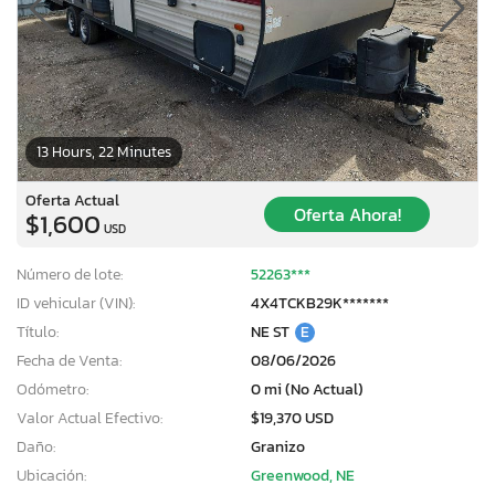
13 Hours, 22 Minutes
Oferta Actual
Oferta Ahora!
$1,600
USD
Número de lote:
52263***
ID vehicular (VIN):
4X4TCKB29K*******
Título:
NE ST
E
Fecha de Venta:
08/06/2026
Odómetro:
0 mi (No Actual)
Valor Actual Efectivo:
$19,370 USD
Daño:
Granizo
Ubicación:
Greenwood, NE