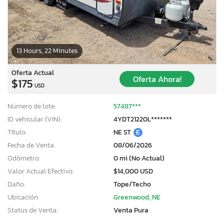
13 Hours, 22 Minutes
Oferta Actual
Oferta Ahora!
$175
USD
Número de lote:
57487***
ID vehicular (VIN):
4YDT21220L*******
Título:
NE ST
E
Fecha de Venta:
08/06/2026
Odómetro:
0 mi (No Actual)
Valor Actual Efectivo:
$14,000 USD
Daño:
Tope/Techo
Ubicación:
Greenwood, NE
Status de Venta:
Venta Pura