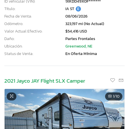
ID vehicular (VIN):
1XKDD49X0F*******
Título:
IA ST
E
Fecha de Venta:
08/06/2026
Odómetro:
323,197 mi (No Actual)
Valor Actual Efectivo:
$54,416 USD
Daño:
Partes Frontales
Ubicación:
Greenwood, NE
Status de Venta:
En Oferta Mínima
2021 Jayco JAY Flight SLX Camper
1
/10