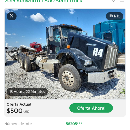
2015 Kenworth T800 Semi Truck
1
/10
13 Hours, 22 Minutes
Oferta Actual
Oferta Ahora!
$500
USD
Número de lote:
56305***