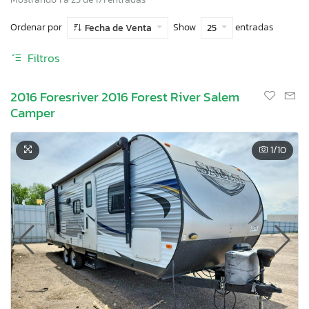
Ordenar por
Show
entradas
Fecha de Venta
25
Filtros
2016 Foresriver 2016 Forest River Salem
Camper
1
/10