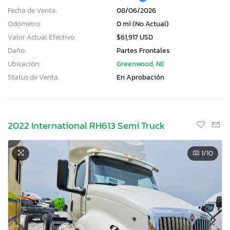
Fecha de Venta:
08/06/2026
Odómetro:
0 mi (No Actual)
Valor Actual Efectivo:
$61,917 USD
Daño:
Partes Frontales
Ubicación:
Greenwood, NE
Status de Venta:
En Aprobación
2022 International RH613 Semi Truck
1
/10