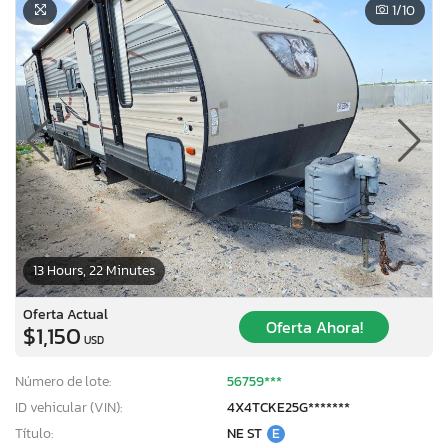
1
/10
13 Hours, 22 Minutes
Oferta Actual
Oferta Ahora!
$1,150
USD
Número de lote:
56759***
ID vehicular (VIN):
4X4TCKE25G*******
Título:
NE ST
E