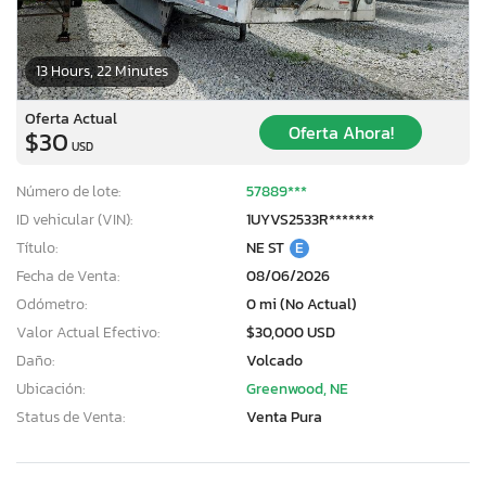
13 Hours, 22 Minutes
Oferta Actual
Oferta Ahora!
$30
USD
Número de lote:
57889***
ID vehicular (VIN):
1UYVS2533R*******
Título:
NE ST
E
Fecha de Venta:
08/06/2026
Odómetro:
0 mi (No Actual)
Valor Actual Efectivo:
$30,000 USD
Daño:
Volcado
Ubicación:
Greenwood, NE
Status de Venta:
Venta Pura