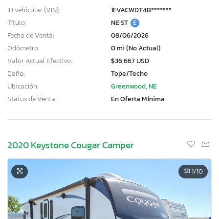
ID vehicular (VIN):
1FVACWDT4B*******
Título:
NE ST
E
Fecha de Venta:
08/06/2026
Odómetro:
0 mi (No Actual)
Valor Actual Efectivo:
$36,667 USD
Daño:
Tope/Techo
Ubicación:
Greenwood, NE
Status de Venta:
En Oferta Mínima
2020 Keystone Cougar Camper
1
/10