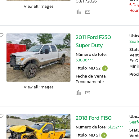
08/11/2026
5 Day
View all images
Hour
Ubic
2011 Ford F250
Seaf
Super Duty
Stat
Número de lote:
Vent
53886***
En O
Mín
Título:
MD S2
R
Pro
Fecha de Venta:
Proximamente
View all images
Ubic
2018 Ford F150
Seaf
Número de lote:
51252***
Stat
Título:
MD S1
R
Vent