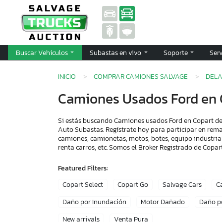
Buscar Vehículos
Subastas en vivo
Soporte
Ser
INICIO
COMPRAR CAMIONES SALVAGE
DEL
Camiones Usados Ford en 
Si estás buscando Camiones usados Ford en Copart del
Auto Subastas. Regístrate hoy para participar en rema
camiones, camionetas, motos, botes, equipo industria
renta carros, etc. Somos el Broker Registrado de Cop
Featured Filters:
Copart Select
Copart Go
Salvage Cars
C
Daño por Inundación
Motor Dañado
Daño p
New arrivals
Venta Pura