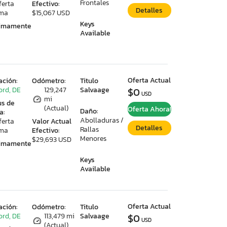
Frontales
ferta
Efectivo:
Detalles
ima
$15,067 USD
Keys
ximamente
Available
Oferta Actual
ación:
Odómetro:
Titulo
ord, DE
129,247
Salvaage
$0
USD
mi
us de
(Actual)
Oferta Ahora!
Daño:
a:
Abolladuras /
ferta
Valor Actual
Detalles
Rallas
ima
Efectivo:
Menores
$29,693 USD
ximamente
Keys
Available
Oferta Actual
ación:
Odómetro:
Titulo
ord, DE
113,479 mi
Salvaage
$0
USD
(Actual)