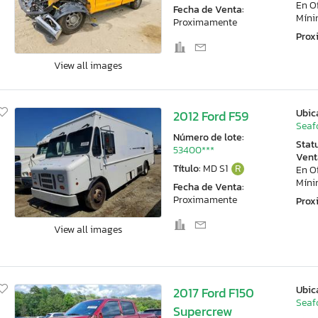
En O
Fecha de Venta:
Mín
Proximamente
Pro
View all images
Ubic
2012 Ford F59
Seaf
Número de lote:
Stat
53400***
Vent
Título:
MD S1
R
En O
Mín
Fecha de Venta:
Proximamente
Pro
View all images
Ubic
2017 Ford F150
Seaf
Supercrew