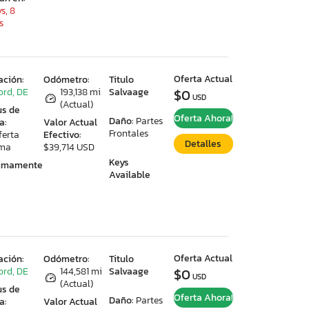
s, 8
s
Oferta Actual
ación:
Odómetro:
Titulo
ord, DE
193,138 mi
Salvaage
$0
USD
(Actual)
us de
Oferta Ahora!
Daño:
Partes
a:
Valor Actual
Frontales
ferta
Efectivo:
Detalles
ima
$39,714 USD
Keys
ximamente
Available
Oferta Actual
ación:
Odómetro:
Titulo
ord, DE
144,581 mi
Salvaage
$0
USD
(Actual)
us de
Oferta Ahora!
Daño:
Partes
a:
Valor Actual