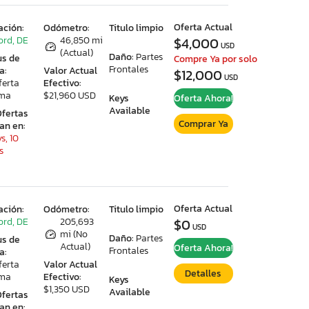
Oferta Actual
ación:
Odómetro:
Titulo limpio
ord, DE
46,850 mi
$4,000
USD
(Actual)
Daño:
Partes
us de
Compre Ya por solo
Frontales
a:
Valor Actual
$12,000
USD
ferta
Efectivo:
ima
$21,960 USD
Keys
Oferta Ahora!
Available
Ofertas
Comprar Ya
ran en:
s, 10
s
Oferta Actual
ación:
Odómetro:
Titulo limpio
ord, DE
205,693
$0
USD
mi (No
Daño:
Partes
us de
Actual)
Oferta Ahora!
Frontales
a:
ferta
Valor Actual
Detalles
ima
Efectivo:
Keys
$1,350 USD
Available
Ofertas
ran en: