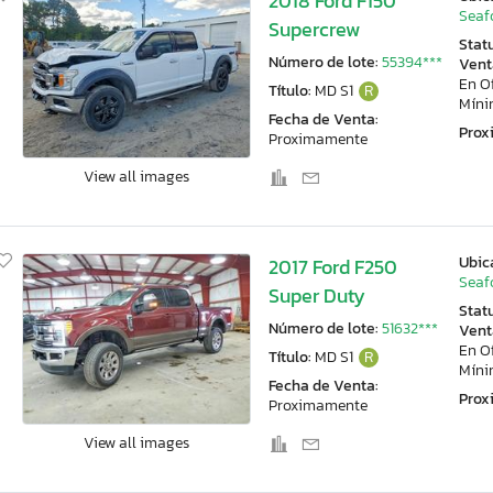
2018 Ford F150
Seaf
Supercrew
Stat
Número de lote:
55394***
Vent
En O
Título:
MD S1
R
Mín
Fecha de Venta:
Pro
Proximamente
View all images
Ubic
2017 Ford F250
Seaf
Super Duty
Stat
Número de lote:
51632***
Vent
En O
Título:
MD S1
R
Mín
Fecha de Venta:
Pro
Proximamente
View all images