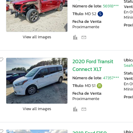
Stat
Número de lote:
56918***
Vent
En O
Título:
MD S2
S
Mín
Fecha de Venta:
Pro
Proximamente
View all images
Ubic
2020 Ford Transit
Seaf
Connect XLT
Stat
Número de lote:
47357***
Vent
En O
Título:
MD S1
R
Mín
Fecha de Venta:
Pro
Proximamente
View all images
Ubic