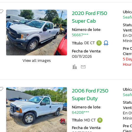
Ubic
2020 Ford F150
Seaf
Super Cab
Stat
Número de lote:
Vent
56667***
En O
Mín
Título:
DE CT
R
Pre 
Fecha de Venta:
Cier
08/11/2026
5 Day
View all images
Hour
Ubic
2006 Ford F250
Seaf
Super Duty
Stat
Número de lote:
Vent
64208***
En O
Mín
Título:
MD CT
R
Pre 
Fecha de Venta:
Cier