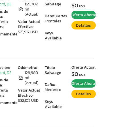
ord, DE
169,702
Salvaage
$0
USD
mi
us de
(Actual)
Oferta Ahora!
Daño:
Partes
a:
Frontales
ferta
Valor Actual
Detalles
ima
Efectivo:
$21,917 USD
Keys
ximamente
Available
Oferta Actual
ación:
Odómetro:
Titulo
ord, DE
128,980
Salvaage
$0
USD
mi
us de
(Actual)
Oferta Ahora!
Daño:
a:
Mecánico
ferta
Valor Actual
Detalles
ima
Efectivo:
$32,105 USD
Keys
ximamente
Available