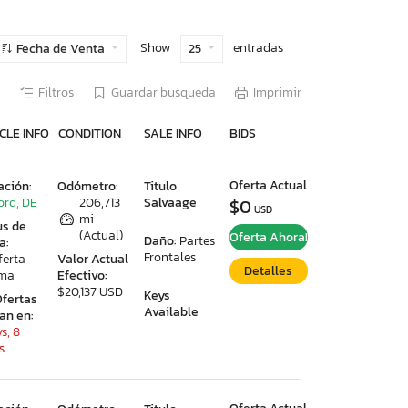
Show
entradas
Fecha de Venta
25
Filtros
Guardar busqueda
Imprimir
CLE INFO
CONDITION
SALE INFO
BIDS
Oferta Actual
ación:
Odómetro:
Titulo
ord, DE
206,713
Salvaage
$0
USD
mi
us de
(Actual)
Oferta Ahora!
Daño:
Partes
a:
Frontales
ferta
Valor Actual
Detalles
ima
Efectivo:
$20,137 USD
Keys
Ofertas
Available
ran en:
s, 8
s