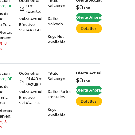
Oferta Actual
ación:
Odómetro:
Titulo
ord, DE
0 mi
Salvaage
$0
USD
(Exento)
us de
Oferta Ahora!
Daño:
a:
Valor Actual
Volcado
a Pura
Efectivo:
Detalles
$5,044 USD
Ofertas
Keys Not
ran en:
Available
s, 8
s
Oferta Actual
ación:
Odómetro:
Titulo
ord, DE
91,449 mi
Salvaage
$0
USD
(Actual)
us de
Oferta Ahora!
Daño:
Partes
a:
Valor Actual
Frontales
ferta
Efectivo:
Detalles
ima
$21,414 USD
Keys
Ofertas
Available
ran en:
s, 8
s