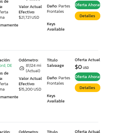
us de
Oferta Ahora!
Daño:
Partes
a:
Valor Actual
Frontales
ferta
Efectivo:
Detalles
ima
$21,721 USD
Keys
ximamente
Available
Oferta Actual
ación:
Odómetro:
Titulo
ord, DE
81,124 mi
Salvaage
$0
USD
(Actual)
us de
Oferta Ahora!
Daño:
Partes
a:
Valor Actual
Frontales
ferta
Efectivo:
Detalles
ima
$15,200 USD
Keys
ximamente
Available
Oferta Actual
ación:
Odómetro:
Titulo