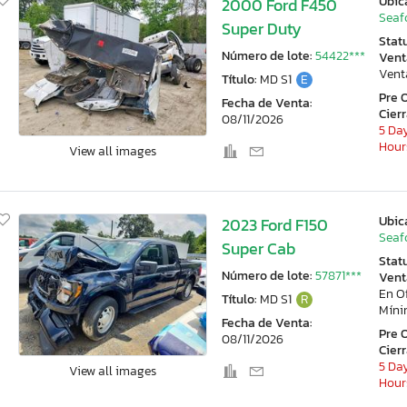
Ubic
2000 Ford F450
Seaf
Super Duty
Stat
Número de lote:
54422***
Vent
Vent
Título:
MD S1
E
Pre 
Fecha de Venta:
Cier
08/11/2026
5 Day
Hour
View all images
Ubic
2023 Ford F150
Seaf
Super Cab
Stat
Número de lote:
57871***
Vent
En O
Título:
MD S1
R
Mín
Fecha de Venta:
Pre 
08/11/2026
Cier
5 Day
View all images
Hour