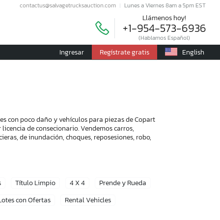
contactus@salvagetrucksauction.com
Lunes a Viernes 8am a 5pm EST
Llámenos hoy!
+1-954-573-6936
(Hablamos Español)
Ingresar
Regístrate gratis
English
les con poco daño y vehículos para piezas de Copart
r licencia de consecionario. Vendemos carros,
ieras, de inundación, choques, reposesiones, robo,
s
Título Limpio
4 X 4
Prende y Rueda
Lotes con Ofertas
Rental Vehicles