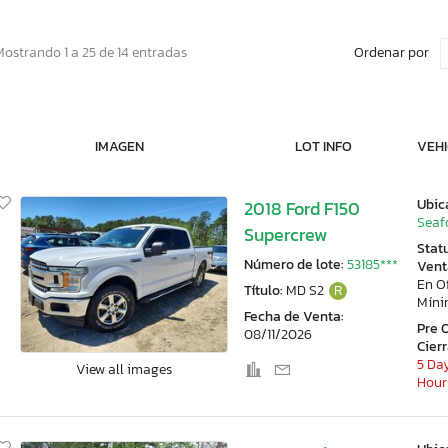
Ordenar por
Mostrando 1 a 25 de 14 entradas
IMAGEN
LOT INFO
VEHI
Ubic
2018 Ford F150
Seaf
Supercrew
Stat
Número de lote:
53185***
Vent
En O
Título:
MD S2
R
Mín
Fecha de Venta:
Pre 
08/11/2026
Cier
5 Day
View all images
Hour