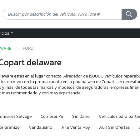
vicios
AWARE
FORD
Copart delaware
aware estás en el lugar correcto. Alrededor de 150000 vehículos reparab
tes en vivo con tu propia cuenta en la página web de Copart, sin necesita
l y más, de todas las marcas y modelos, de aseguradoras, empresas financ
art más recomendado y con más experiencia.
amiones Salvage
Comprar Ya
Sin Daño
Vehículos para parte
or Granizo
Vandalismo
A la Venta Hoy
Aun Sin Ofertas