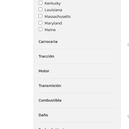
Kentucky
Louisiana
Massachusetts
Maryland
Maine
Michigan
Carroceria
Minnesota
Missouri
Tracción
Mississippi
Montana
New Brunswick
Motor
North Carolina
North Dakota
Transmisión
Nebraska
New Hampshire
Combustible
New Jersey
New Mexico
Daño
Nova Scotia
Nevada