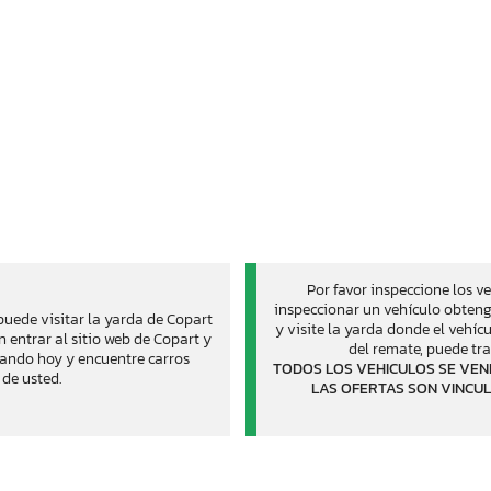
Por favor inspeccione los v
inspeccionar un vehículo obteng
puede visitar la yarda de Copart
y visite la yarda donde el vehí
 entrar al sitio web de Copart y
del remate, puede tra
cando hoy y encuentre carros
TODOS LOS VEHICULOS SE VEN
 de usted.
LAS OFERTAS SON VINCUL