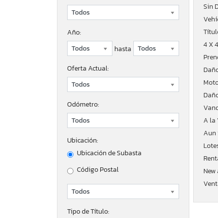
Sin 
Vehí
Títu
Año:
4 X 
hasta
Pren
Oferta Actual:
Daño
Moto
Daño
Odómetro:
Vand
A la
Aun 
Ubicación:
Lote
Ubicación de Subasta
Rent
Código Postal
New 
Vent
Tipo de Título: