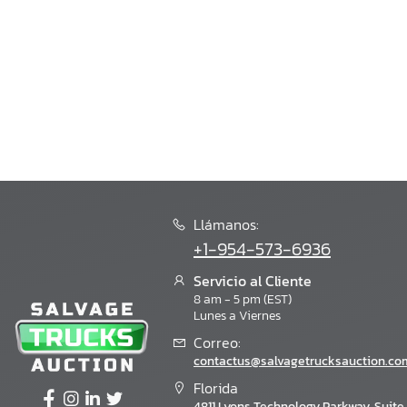
Llámanos:
+1-954-573-6936
Servicio al Cliente
8 am - 5 pm (EST)
Lunes a Viernes
Correo:
contactus@salvagetrucksauction.co
Florida
4811 Lyons Technology Parkway, Suite