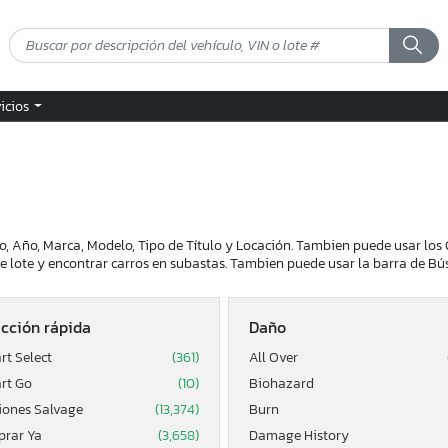
vicios
o, Año, Marca, Modelo, Tipo de Título y Locación. Tambien puede usar los 
 lote y encontrar carros en subastas. Tambien puede usar la barra de Bú
cción rápida
Daño
rt Select
(361)
All Over
rt Go
(10)
Biohazard
ones Salvage
(13,374)
Burn
rar Ya
(3,658)
Damage History