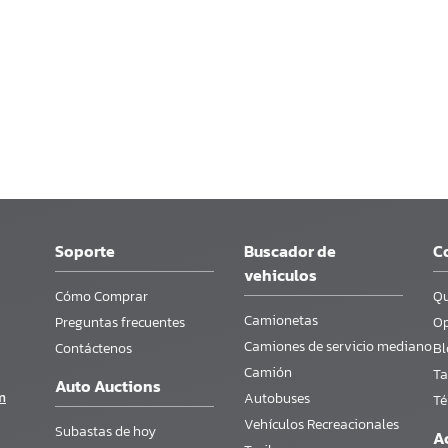
Soporte
Buscador de
C
vehiculos
Cómo Comprar
Qu
Camionetas
Preguntas frecuentes
Op
Camiones de servicio mediano
Contáctenos
Bl
Camión
Ta
Auto Auctions
m
Autobuses
Té
Vehículos Recreacionales
Subastas de hoy
A