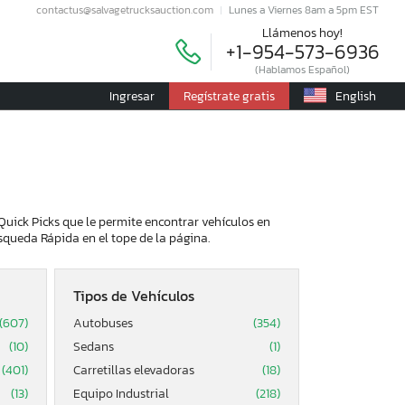
contactus@salvagetrucksauction.com
Lunes a Viernes 8am a 5pm EST
Llámenos hoy!
+1-954-573-6936
(Hablamos Español)
Ingresar
Regístrate gratis
English
Quick Picks que le permite encontrar vehículos en
squeda Rápida en el tope de la página.
Tipos de Vehículos
(607)
Autobuses
(354)
(10)
Sedans
(1)
(401)
Carretillas elevadoras
(18)
(13)
Equipo Industrial
(218)