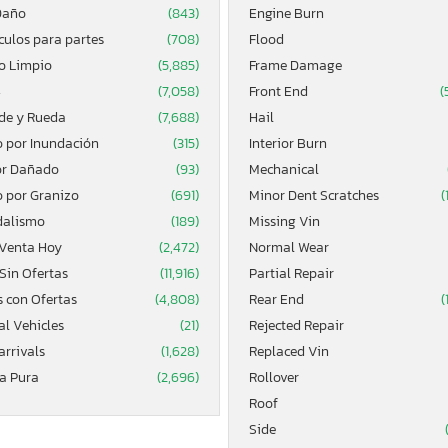
Daño
(843)
Engine Burn
culos para partes
(708)
Flood
lo Limpio
(5,885)
Frame Damage
4
(7,058)
Front End
(
de y Rueda
(7,688)
Hail
 por Inundación
(315)
Interior Burn
r Dañado
(93)
Mechanical
 por Granizo
(691)
Minor Dent Scratches
(
alismo
(189)
Missing Vin
 Venta Hoy
(2,472)
Normal Wear
Sin Ofertas
(11,916)
Partial Repair
s con Ofertas
(4,808)
Rear End
(
al Vehicles
(21)
Rejected Repair
arrivals
(1,628)
Replaced Vin
a Pura
(2,696)
Rollover
Roof
Side