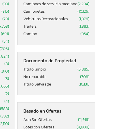
(93)
Camiones de servicio mediano
(2,294)
(315)
Camionetas
(10,126)
(79)
Vehículos Recreacionales
(1,376)
5,753)
Trailers
(1,383)
(691)
Camión
(954)
(54)
(706)
1,824)
Documento de Propiedad
(8)
Titulo limpio
(5,885)
(910)
No reparable
(708)
(5)
Titulo Salvaage
(10,131)
1,665)
(2)
(4)
(588)
Basado en Ofertas
(392)
Aun Sin Ofertas
(11,916)
(2,110)
Lotes con Ofertas
(4,808)