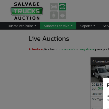
Buscar Vehículos
Subastas en vivo
Soporte
Ser
Live Auctions
Attention
: Por favor
inicie sesión
o
registrese
para pode
P
D
m