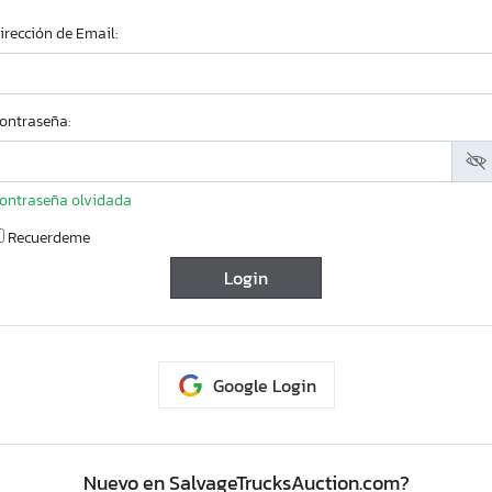
irección de Email:
ontraseña:
ontraseña olvidada
Recuerdeme
Google Login
Soporte
Buscador de
C
vehiculos
Nuevo en SalvageTrucksAuction.com?