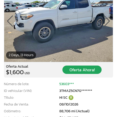
2 Days, 13 Hours
Oferta Actual
Oferta Ahora!
$1,600
USD
Número de lote:
53603***
ID vehicular (VIN):
3TMAZ5CN7G*******
Título:
HI SC
R
Fecha de Venta:
08/10/2026
Odómetro:
88,706 mi (Actual)