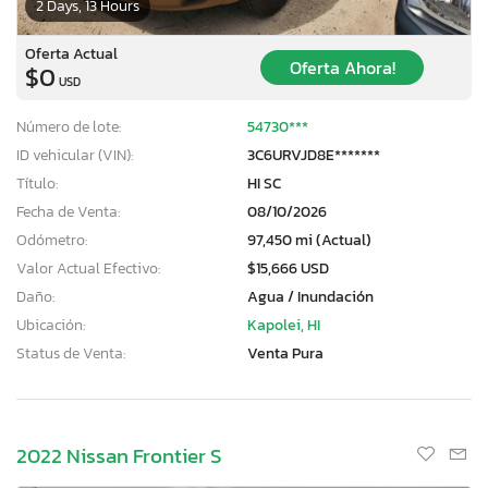
2 Days, 13 Hours
Oferta Actual
Oferta Ahora!
$0
USD
Número de lote:
54730***
ID vehicular (VIN):
3C6URVJD8E*******
Título:
HI SC
Fecha de Venta:
08/10/2026
Odómetro:
97,450 mi (Actual)
Valor Actual Efectivo:
$15,666 USD
Daño:
Agua / Inundación
Ubicación:
Kapolei, HI
Status de Venta:
Venta Pura
2022 Nissan Frontier S