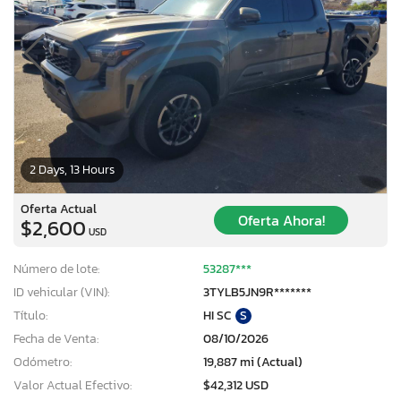
2 Days, 13 Hours
Oferta Actual
Oferta Ahora!
$2,600
USD
Número de lote:
53287***
ID vehicular (VIN):
3TYLB5JN9R*******
Título:
HI SC
S
×
Fecha de Venta:
08/10/2026
Odómetro:
19,887 mi (Actual)
Valor Actual Efectivo:
$42,312 USD