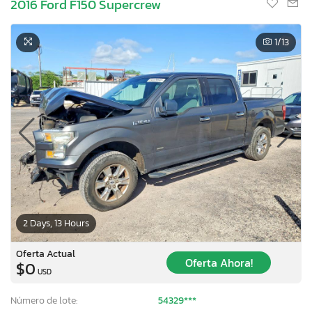
2016 Ford F150 Supercrew
1
/13
2 Days, 13 Hours
Oferta Actual
Oferta Ahora!
$0
USD
Número de lote:
54329***