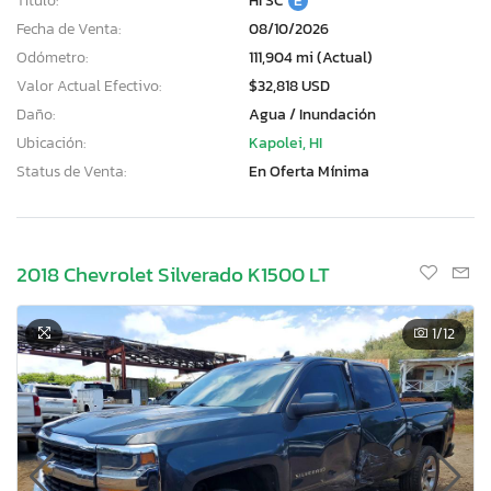
Título:
HI SC
E
Fecha de Venta:
08/10/2026
Odómetro:
111,904 mi (Actual)
Valor Actual Efectivo:
$32,818 USD
Daño:
Agua / Inundación
Ubicación:
Kapolei, HI
Status de Venta:
En Oferta Mínima
2018 Chevrolet Silverado K1500 LT
1
/12