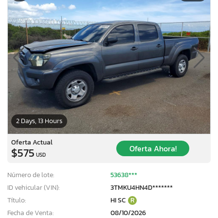
2 Days, 13 Hours
Oferta Actual
Oferta Ahora!
$575
USD
Número de lote:
53638***
ID vehicular (VIN):
3TMKU4HN4D*******
Título:
HI SC
R
Fecha de Venta:
08/10/2026