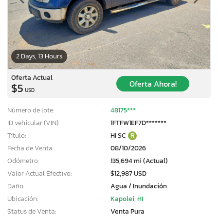
2 Days, 13 Hours
Oferta Actual
Oferta Ahora!
$5
USD
Número de lote:
48175***
ID vehicular (VIN):
1FTFW1EF7D*******
Título:
HI SC
R
Fecha de Venta:
08/10/2026
Odómetro:
135,694 mi (Actual)
Valor Actual Efectivo:
$12,987 USD
Daño:
Agua / Inundación
Ubicación:
Kapolei, HI
Status de Venta:
Venta Pura