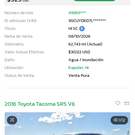
USD
Número de lote:
49869***
ID vehicular (VIN):
3GCUYDED7L*******
Título:
HI SC
E
Fecha de Venta:
08/10/2026
Odómetro:
62,743 mi (Actual)
Valor Actual Efectivo:
$30,122 USD
Daño:
Agua / Inundación
Ubicación:
Kapolei, HI
Status de Venta:
Venta Pura
2016 Toyota Tacoma SR5 V6
1
/12