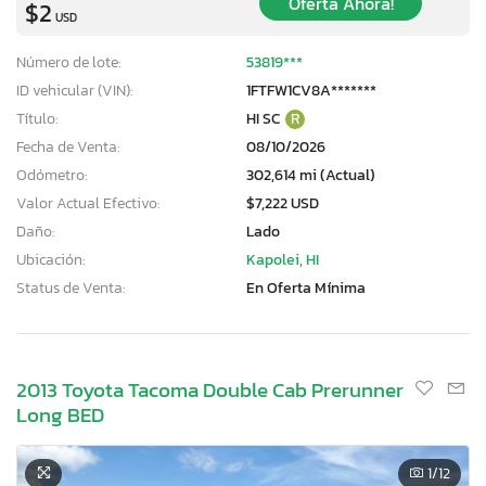
Oferta Ahora!
$2
USD
Número de lote:
53819***
ID vehicular (VIN):
1FTFW1CV8A*******
Título:
HI SC
R
Fecha de Venta:
08/10/2026
Odómetro:
302,614 mi (Actual)
Valor Actual Efectivo:
$7,222 USD
Daño:
Lado
Ubicación:
Kapolei, HI
Status de Venta:
En Oferta Mínima
2013 Toyota Tacoma Double Cab Prerunner
Long BED
1
/12