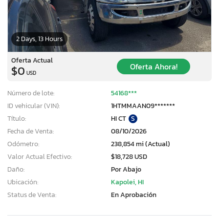
2 Days, 13 Hours
Oferta Actual
Oferta Ahora!
$0
USD
Número de lote:
54168***
ID vehicular (VIN):
1HTMMAAN09*******
Título:
HI CT
S
Fecha de Venta:
08/10/2026
Odómetro:
238,854 mi (Actual)
Valor Actual Efectivo:
$18,728 USD
Daño:
Por Abajo
Ubicación:
Kapolei, HI
Status de Venta:
En Aprobación