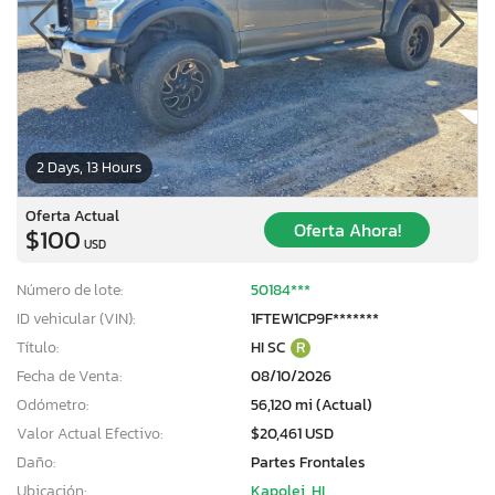
2 Days, 13 Hours
Oferta Actual
Oferta Ahora!
$100
USD
Número de lote:
50184***
ID vehicular (VIN):
1FTEW1CP9F*******
Título:
HI SC
R
Fecha de Venta:
08/10/2026
Odómetro:
56,120 mi (Actual)
Valor Actual Efectivo:
$20,461 USD
Daño:
Partes Frontales
Ubicación:
Kapolei, HI