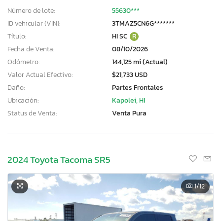
Número de lote:
55630***
ID vehicular (VIN):
3TMAZ5CN6G*******
Título:
HI SC
R
Fecha de Venta:
08/10/2026
Odómetro:
144,125 mi (Actual)
Valor Actual Efectivo:
$21,733 USD
Daño:
Partes Frontales
Ubicación:
Kapolei, HI
Status de Venta:
Venta Pura
2024 Toyota Tacoma SR5
1
/12