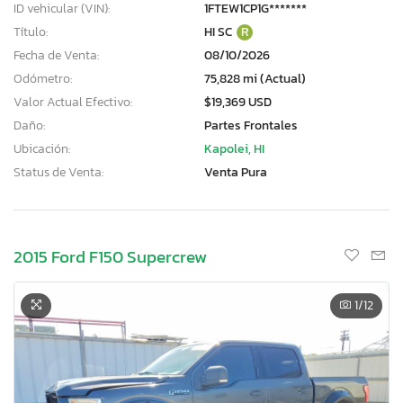
ID vehicular (VIN):
1FTEW1CP1G*******
Título:
HI SC
R
Fecha de Venta:
08/10/2026
Odómetro:
75,828 mi (Actual)
Valor Actual Efectivo:
$19,369 USD
Daño:
Partes Frontales
Ubicación:
Kapolei, HI
Status de Venta:
Venta Pura
2015 Ford F150 Supercrew
1
/12