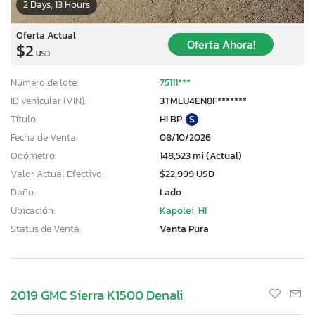
2 Days, 13 Hours
Oferta Actual
Oferta Ahora!
$2
USD
Número de lote:
75111***
ID vehicular (VIN):
3TMLU4EN8F*******
Título:
HI BP
S
Fecha de Venta:
08/10/2026
Odómetro:
148,523 mi (Actual)
Valor Actual Efectivo:
$22,999 USD
Daño:
Lado
Ubicación:
Kapolei, HI
Status de Venta:
Venta Pura
2019 GMC Sierra K1500 Denali