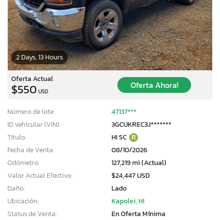
2 Days, 13 Hours
Oferta Actual
Oferta Ahora!
$550
USD
Número de lote:
47137***
ID vehicular (VIN):
3GCUKREC3J*******
Título:
HI SC
R
Fecha de Venta:
08/10/2026
Odómetro:
127,219 mi (Actual)
Valor Actual Efectivo:
$24,447 USD
Daño:
Lado
Ubicación:
Kapolei, HI
Status de Venta:
En Oferta Mínima