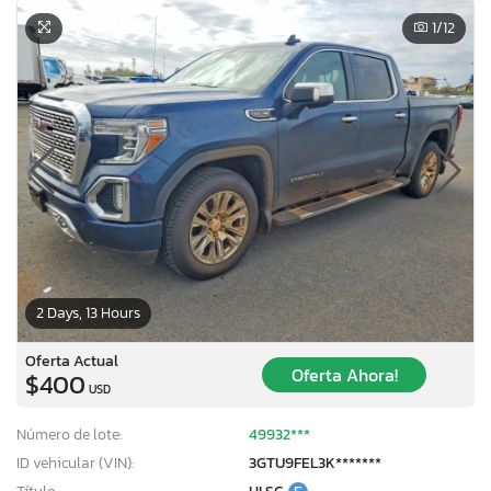
1
/12
2 Days, 13 Hours
Oferta Actual
Oferta Ahora!
$400
USD
Número de lote:
49932***
ID vehicular (VIN):
3GTU9FEL3K*******