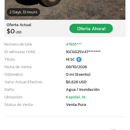
2 Days, 13 Hours
Oferta Actual
Oferta Ahora!
$0
USD
Número de lote:
47655***
ID vehicular (VIN):
1GCGG25V47*******
Título:
HI SC
E
Fecha de Venta:
08/10/2026
Odómetro:
0 mi (Exento)
Valor Actual Efectivo:
$6,628 USD
Daño:
Agua / Inundación
Ubicación:
Kapolei, HI
Status de Venta:
Venta Pura