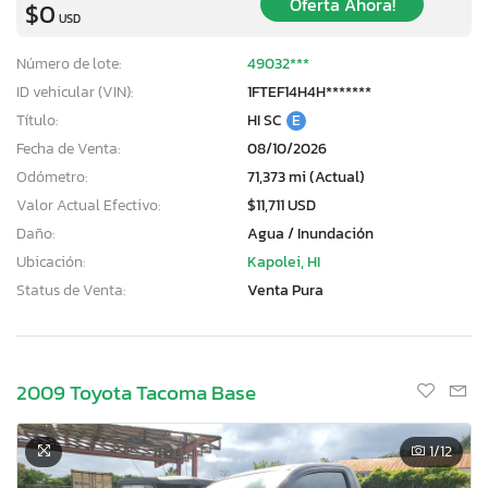
Oferta Ahora!
$0
USD
Número de lote:
49032***
ID vehicular (VIN):
1FTEF14H4H*******
Título:
HI SC
E
Fecha de Venta:
08/10/2026
Odómetro:
71,373 mi (Actual)
Valor Actual Efectivo:
$11,711 USD
Daño:
Agua / Inundación
Ubicación:
Kapolei, HI
Status de Venta:
Venta Pura
2009 Toyota Tacoma Base
1
/12