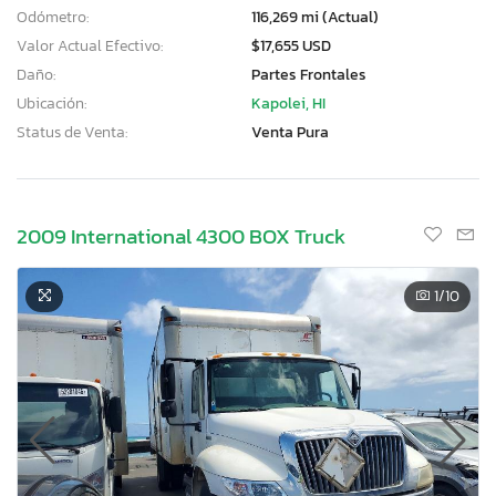
Odómetro:
116,269 mi (Actual)
Valor Actual Efectivo:
$17,655 USD
Daño:
Partes Frontales
Ubicación:
Kapolei, HI
Status de Venta:
Venta Pura
2009 International 4300 BOX Truck
1
/10