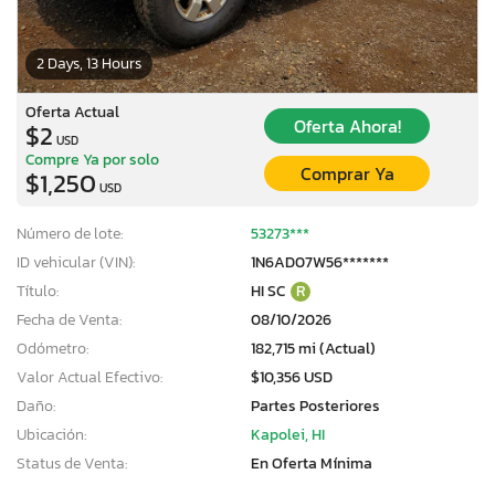
2 Days, 13 Hours
Oferta Actual
Oferta Ahora!
$2
USD
Compre Ya por solo
Comprar Ya
$1,250
USD
Número de lote:
53273***
ID vehicular (VIN):
1N6AD07W56*******
Título:
HI SC
R
Fecha de Venta:
08/10/2026
Odómetro:
182,715 mi (Actual)
Valor Actual Efectivo:
$10,356 USD
Daño:
Partes Posteriores
Ubicación:
Kapolei, HI
Status de Venta:
En Oferta Mínima