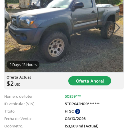
2 Days, 13 Hours
Oferta Actual
Oferta Ahora!
$2
USD
Número de lote:
50359***
ID vehicular (VIN):
5TEPX42N09*******
Título:
HI SC
S
Fecha de Venta:
08/10/2026
Odómetro:
153,669 mi (Actual)