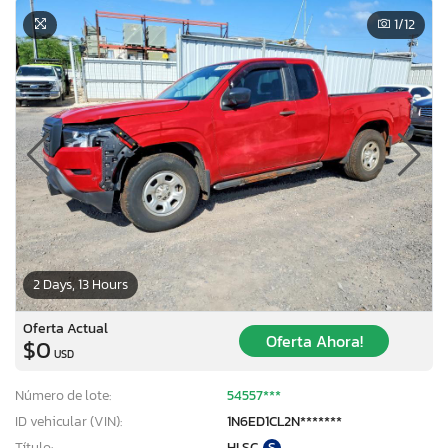
1
/12
2 Days, 13 Hours
Oferta Actual
Oferta Ahora!
$0
USD
Número de lote:
54557***
ID vehicular (VIN):
1N6ED1CL2N*******
Título:
HI SC
S