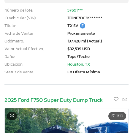
Número de lote:
57691***
ID vehicular (VIN):
1FDNF7DC3K*******
Título:
TX SV
E
Fecha de Venta:
Proximamente
Odómetro:
197,428 mi (Actual)
Valor Actual Efectivo:
$32,539 USD
Daño:
Tope/Techo
Ubicación:
Houston, TX
Status de Venta:
En Oferta Mínima
2025 Ford F750 Super Duty Dump Truck
1
/10