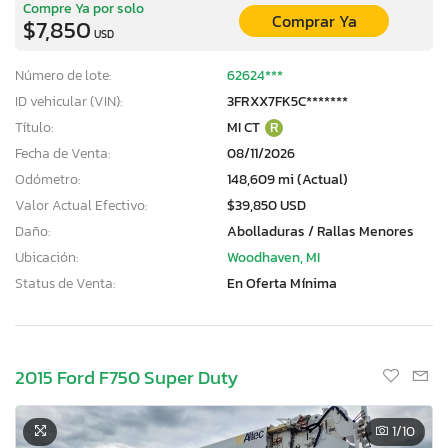
Compre Ya por solo
Comprar Ya
$7,850
USD
Número de lote:
62624***
ID vehicular (VIN):
3FRXX7FK5C*******
Título:
MI CT
R
Fecha de Venta:
08/11/2026
Odómetro:
148,609 mi (Actual)
Valor Actual Efectivo:
$39,850 USD
Daño:
Abolladuras / Rallas Menores
Ubicación:
Woodhaven, MI
Status de Venta:
En Oferta Mínima
2015 Ford F750 Super Duty
1
/10