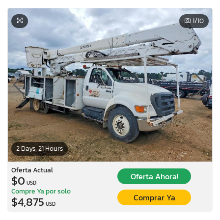
1
/10
2 Days, 21 Hours
Oferta Actual
Oferta Ahora!
$0
USD
Compre Ya por solo
Comprar Ya
$4,875
USD