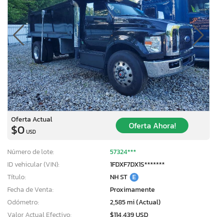
Oferta Actual
Oferta Ahora!
$0
USD
Número de lote:
57324***
ID vehicular (VIN):
1FDXF7DX1S*******
Título:
NH ST
E
Fecha de Venta:
Proximamente
Odómetro:
2,585 mi (Actual)
Valor Actual Efectivo:
$114,439 USD