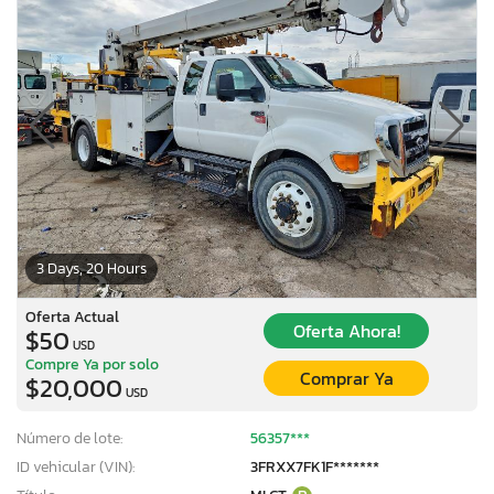
3 Days, 20 Hours
Oferta Actual
Oferta Ahora!
$50
USD
Compre Ya por solo
Comprar Ya
$20,000
USD
Número de lote:
56357***
ID vehicular (VIN):
3FRXX7FK1F*******