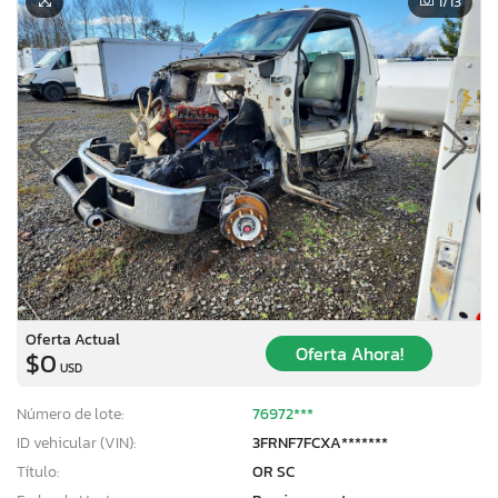
1
/13
Oferta Actual
Oferta Ahora!
$0
USD
Número de lote:
76972***
ID vehicular (VIN):
3FRNF7FCXA*******
Título:
OR SC