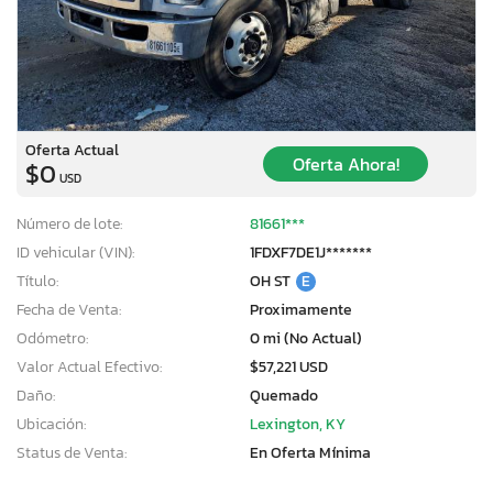
Oferta Actual
Oferta Ahora!
$0
USD
Número de lote:
81661***
ID vehicular (VIN):
1FDXF7DE1J*******
Título:
OH ST
E
Fecha de Venta:
Proximamente
Odómetro:
0 mi (No Actual)
Valor Actual Efectivo:
$57,221 USD
Daño:
Quemado
Ubicación:
Lexington, KY
Status de Venta:
En Oferta Mínima