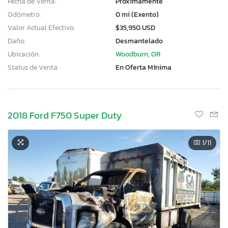
Fecha de Venta:
Proximamente
Odómetro:
0 mi (Exento)
Valor Actual Efectivo:
$35,950 USD
Daño:
Desmantelado
Ubicación:
Woodburn, OR
Status de Venta:
En Oferta Mínima
2018 Ford F750 Super Duty
1
/11