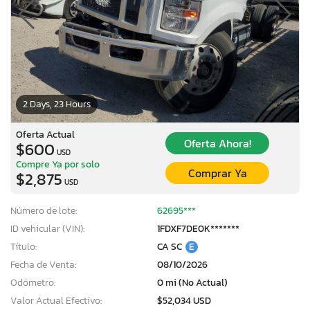
2 Days, 23 Hours
Oferta Actual
Oferta Ahora!
$600
USD
Compre Ya por solo
Comprar Ya
$2,875
USD
Número de lote:
62695***
ID vehicular (VIN):
1FDXF7DE0K*******
Título:
CA SC
E
Fecha de Venta:
08/10/2026
Odómetro:
0 mi (No Actual)
Valor Actual Efectivo:
$52,034 USD