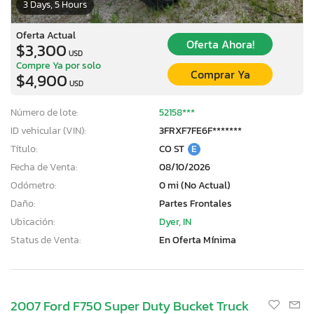
3 Days, 5 Hours
Oferta Actual
Oferta Ahora!
$3,300
USD
Compre Ya por solo
Comprar Ya
$4,900
USD
Número de lote:
52158***
ID vehicular (VIN):
3FRXF7FE6F*******
Título:
CO ST
E
Fecha de Venta:
08/10/2026
Odómetro:
0 mi (No Actual)
Daño:
Partes Frontales
Ubicación:
Dyer, IN
Status de Venta:
En Oferta Mínima
2007 Ford F750 Super Duty Bucket Truck