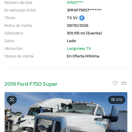
Número de lote:
57607***
ID vehicular (VIN):
3FRXF75R57*******
Título:
TX SV
E
Fecha de Venta:
08/10/2026
Odómetro:
109,915 mi (Exento)
Daño:
Lado
Ubicación:
Longview, TX
Status de Venta:
En Oferta Mínima
2019 Ford F750 Super
1
/13