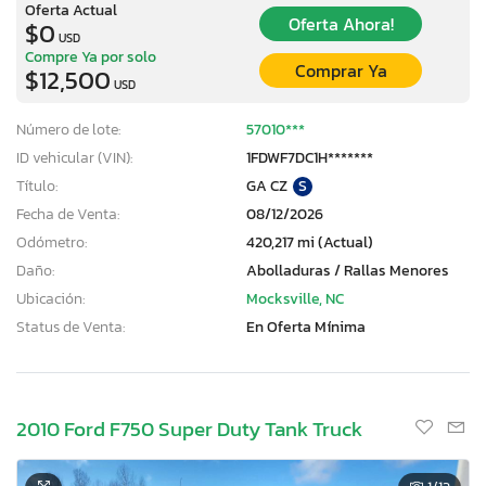
Oferta Actual
Oferta Ahora!
$0
USD
Compre Ya por solo
Comprar Ya
$12,500
USD
Número de lote:
57010***
ID vehicular (VIN):
1FDWF7DC1H*******
Título:
GA CZ
S
Fecha de Venta:
08/12/2026
Odómetro:
420,217 mi (Actual)
Daño:
Abolladuras / Rallas Menores
Ubicación:
Mocksville, NC
Status de Venta:
En Oferta Mínima
2010 Ford F750 Super Duty Tank Truck