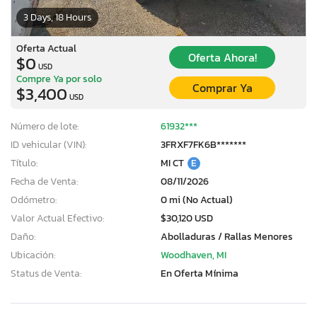
3 Days, 18 Hours
Oferta Actual
Oferta Ahora!
$0
USD
Compre Ya por solo
Comprar Ya
$3,400
USD
Número de lote:
61932***
ID vehicular (VIN):
3FRXF7FK6B*******
Título:
MI CT
E
Fecha de Venta:
08/11/2026
Odómetro:
0 mi (No Actual)
Valor Actual Efectivo:
$30,120 USD
Daño:
Abolladuras / Rallas Menores
Ubicación:
Woodhaven, MI
Status de Venta:
En Oferta Mínima