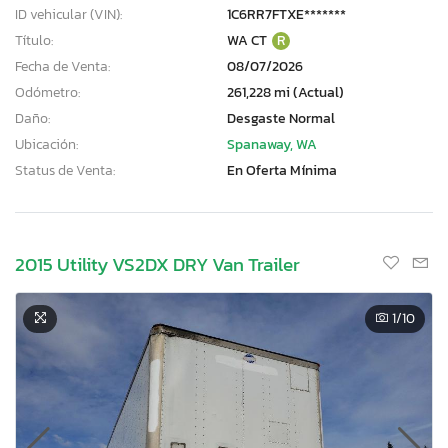
ID vehicular (VIN):
1C6RR7FTXE*******
Título:
WA CT
R
Fecha de Venta:
08/07/2026
Odómetro:
261,228 mi (Actual)
Daño:
Desgaste Normal
Ubicación:
Spanaway, WA
Status de Venta:
En Oferta Mínima
2015 Utility VS2DX DRY Van Trailer
1
/10