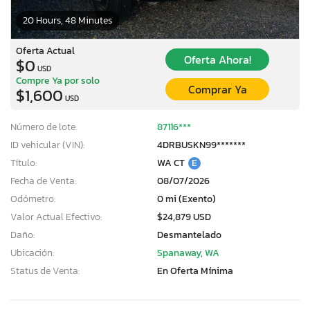
20 Hours, 48 Minutes
Oferta Actual
Oferta Ahora!
$0
USD
Compre Ya por solo
Comprar Ya
$1,600
USD
Número de lote:
87116***
ID vehicular (VIN):
4DRBUSKN99*******
Título:
WA CT
E
Fecha de Venta:
08/07/2026
Odómetro:
0 mi (Exento)
Valor Actual Efectivo:
$24,879 USD
Daño:
Desmantelado
Ubicación:
Spanaway, WA
Status de Venta:
En Oferta Mínima