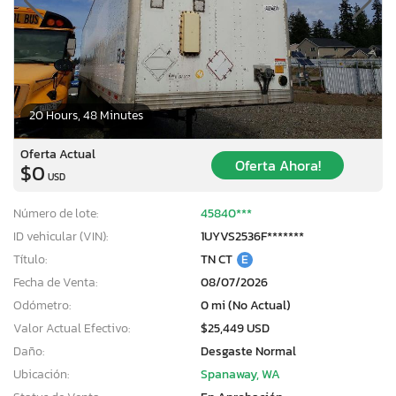
20 Hours, 48 Minutes
Oferta Actual
Oferta Ahora!
$0
USD
Número de lote:
45840***
ID vehicular (VIN):
1UYVS2536F*******
Título:
TN CT
E
Fecha de Venta:
08/07/2026
Odómetro:
0 mi (No Actual)
Valor Actual Efectivo:
$25,449 USD
Daño:
Desgaste Normal
Ubicación:
Spanaway, WA