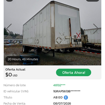
20 Hours, 48 Minutes
Oferta Actual
Oferta Ahora!
$0
USD
Número de lote:
48132***
ID vehicular (VIN):
1GRAP5613B*******
Título:
AB EO
E
Fecha de Venta:
08/07/2026