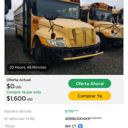
20 Hours, 48 Minutes
Oferta Actual
Oferta Ahora!
$0
USD
Compre Ya por solo
Comprar Ya
$1,600
USD
Número de lote:
87115***
ID vehicular (VIN):
4DRBUSKNX9*******
Título:
WA CT
E