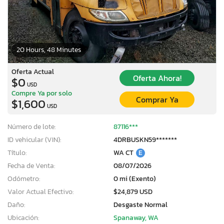
20 Hours, 48 Minutes
Oferta Actual
Oferta Ahora!
$0
USD
Compre Ya por solo
Comprar Ya
$1,600
USD
Número de lote:
87116***
ID vehicular (VIN):
4DRBUSKN59*******
Título:
WA CT
E
Fecha de Venta:
08/07/2026
Odómetro:
0 mi (Exento)
Valor Actual Efectivo:
$24,879 USD
Daño:
Desgaste Normal
Ubicación:
Spanaway, WA