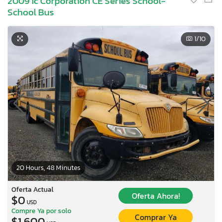
2009 Ic Corporation CE Series School-
School Bus
1
/10
20 Hours, 48 Minutes
Oferta Actual
Oferta Ahora!
$0
USD
Compre Ya por solo
Comprar Ya
$1,600