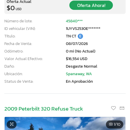
Oferta Actual
Oferta Ahora!
$0
USD
Número de lote:
45840***
ID vehicular (VIN):
1UYVS2530E*******
Título:
TN CT
E
Fecha de Venta:
08/07/2026
Odómetro:
0 mi (No Actual)
Valor Actual Efectivo:
$16,554 USD
Daño:
Desgaste Normal
Ubicación:
Spanaway, WA
Status de Venta:
En Aprobación
2009 Peterbilt 320 Refuse Truck
×
1
/10