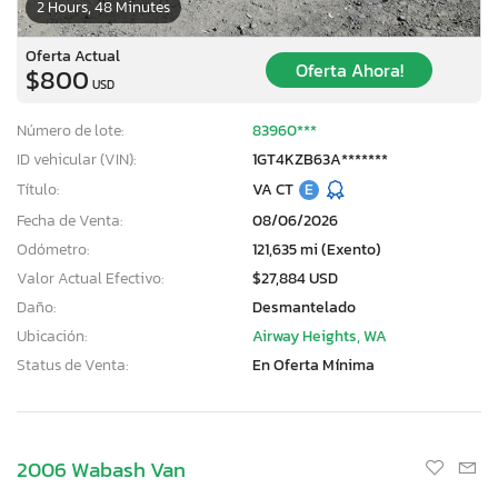
2 Hours, 48 Minutes
Oferta Actual
Oferta Ahora!
$800
USD
Número de lote:
83960***
ID vehicular (VIN):
1GT4KZB63A*******
Título:
VA CT
E
Fecha de Venta:
08/06/2026
Odómetro:
121,635 mi (Exento)
Valor Actual Efectivo:
$27,884 USD
Daño:
Desmantelado
Ubicación:
Airway Heights, WA
Status de Venta:
En Oferta Mínima
2006 Wabash Van