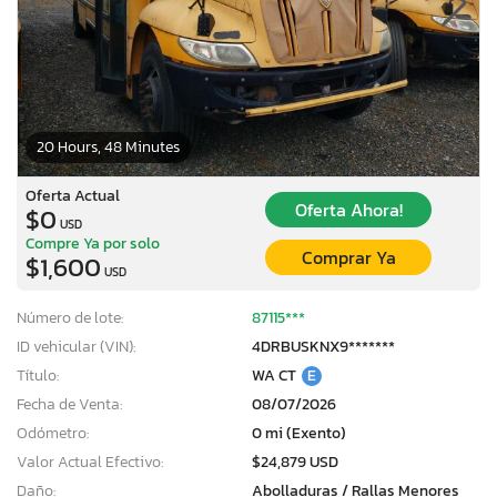
20 Hours, 48 Minutes
Oferta Actual
Oferta Ahora!
$0
USD
Compre Ya por solo
Comprar Ya
$1,600
USD
Número de lote:
87115***
ID vehicular (VIN):
4DRBUSKNX9*******
Título:
WA CT
E
Fecha de Venta:
08/07/2026
Odómetro:
0 mi (Exento)
Valor Actual Efectivo:
$24,879 USD
Daño:
Abolladuras / Rallas Menores