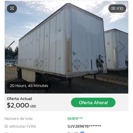
1
/10
20 Hours, 48 Minutes
Oferta Actual
Oferta Ahora!
$2,000
USD
Número de lote:
56169***
ID vehicular (VIN):
1JJV281W76*******