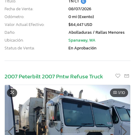
Título:
TN CT
E
Fecha de Venta:
08/07/2026
Odómetro:
0 mi (Exento)
Valor Actual Efectivo:
$64,447 USD
Daño:
Abolladuras / Rallas Menores
Ubicación:
Spanaway, WA
Status de Venta:
En Aprobación
2007 Peterbilt 2007 Pntw Refuse Truck
1
/10