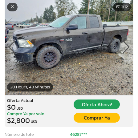
1
/12
20 Hours, 48 Minutes
Oferta Actual
Oferta Ahora!
$0
USD
Compre Ya por solo
Comprar Ya
$2,800
USD
Número de lote:
46287***