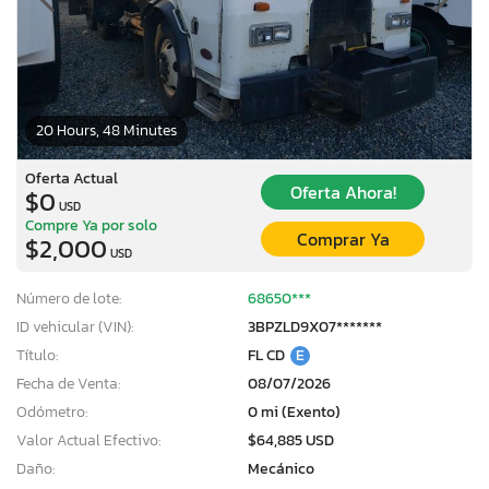
20 Hours, 48 Minutes
Oferta Actual
Oferta Ahora!
$0
USD
Compre Ya por solo
Comprar Ya
$2,000
USD
Número de lote:
68650***
ID vehicular (VIN):
3BPZLD9X07*******
Título:
FL CD
E
Fecha de Venta:
08/07/2026
Odómetro:
0 mi (Exento)
Valor Actual Efectivo:
$64,885 USD
Daño:
Mecánico