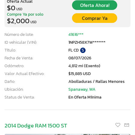
Oferta Actual
Oferta Ahora!
$0
USD
Compre Ya por solo
Comprar Ya
$2,000
USD
Número de lote:
41616***
ID vehicular (VIN):
1NPZH58X7W*******
Título:
FL CD
S
Fecha de Venta:
08/07/2026
Odómetro:
4,812 mi (Exento)
Valor Actual Efectivo:
$15,885 USD
Daño:
Abolladuras / Rallas Menores
Ubicación:
Spanaway, WA
Status de Venta:
En Oferta Mínima
2014 Dodge RAM 1500 ST