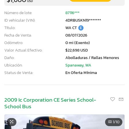
USD
Número de lote:
87116***
ID vehicular (VIN):
4DRBUSKN19*******
Título:
WA CT
E
Fecha de Venta:
08/07/2026
Odómetro:
0 mi (Exento)
Valor Actual Efectivo:
$22,698 USD
Daño:
Abolladuras / Rallas Menores
Ubicación:
Spanaway, WA
Status de Venta:
En Oferta Mínima
2009 Ic Corporation CE Series School-
School Bus
1
/10