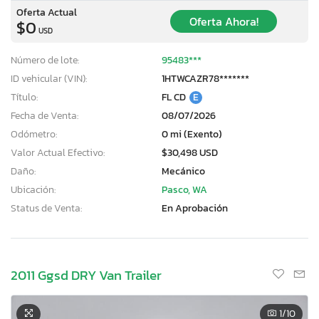
Oferta Actual
Oferta Ahora!
$0
USD
Número de lote:
95483***
ID vehicular (VIN):
1HTWCAZR78*******
Título:
FL CD
E
Fecha de Venta:
08/07/2026
Odómetro:
0 mi (Exento)
Valor Actual Efectivo:
$30,498 USD
Daño:
Mecánico
Ubicación:
Pasco, WA
Status de Venta:
En Aprobación
2011 Ggsd DRY Van Trailer
1
/10