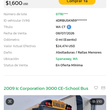
Comprar Ya
$1,600
USD
Número de lote:
87116***
ID vehicular (VIN):
4DRBUSKN59*******
Título:
WA CT
E
Fecha de Venta:
08/07/2026
Odómetro:
0 mi (Exento)
Valor Actual Efectivo:
$24,474 USD
Daño:
Abolladuras / Rallas Menores
Ubicación:
Spanaway, WA
Status de Venta:
En Oferta Mínima
2009 Ic Corporation 3000 CE-School Bus
1
/10