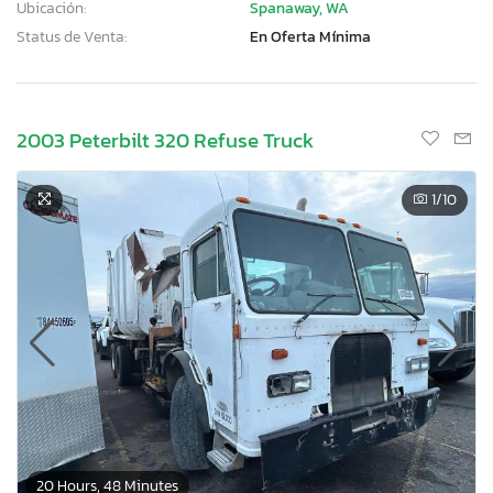
Ubicación:
Spanaway, WA
Status de Venta:
En Oferta Mínima
2003 Peterbilt 320 Refuse Truck
1
/10
20 Hours, 48 Minutes