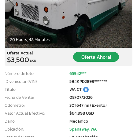
20 Hours, 48 Minutes
Oferta Actual
Oferta Ahora!
$3,500
USD
Número de lote:
65942***
ID vehicular (VIN):
5B4KPD2899*******
Título:
WA CT
E
Fecha de Venta:
08/07/2026
Odómetro:
301,647 mi (Exento)
Valor Actual Efectivo:
$64,998 USD
Daño:
Mecánico
Ubicación:
Spanaway, WA