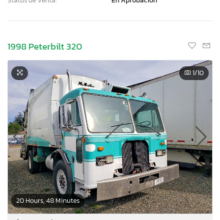
Status de Venta:
En Aprobación
1998 Peterbilt 320
1
/10
20 Hours, 48 Minutes