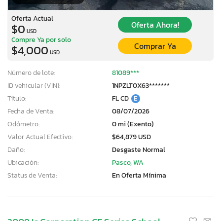
Oferta Actual
Oferta Ahora!
$0
USD
Compre Ya por solo
Comprar Ya
$4,000
USD
Número de lote:
81089***
ID vehicular (VIN):
1NPZLT0X63*******
Título:
FL CD
E
Fecha de Venta:
08/07/2026
Odómetro:
0 mi (Exento)
Valor Actual Efectivo:
$64,879 USD
Daño:
Desgaste Normal
Ubicación:
Pasco, WA
Status de Venta:
En Oferta Mínima