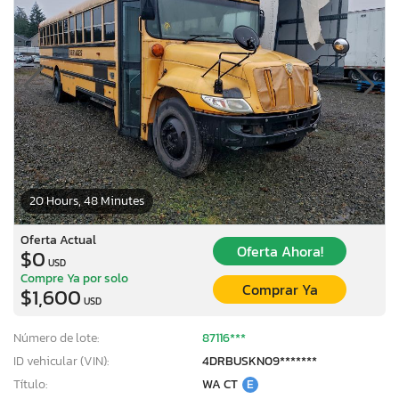
20 Hours, 48 Minutes
Oferta Actual
Oferta Ahora!
$0
USD
Compre Ya por solo
Comprar Ya
$1,600
USD
Número de lote:
87116***
ID vehicular (VIN):
4DRBUSKN09*******
Título:
WA CT
E