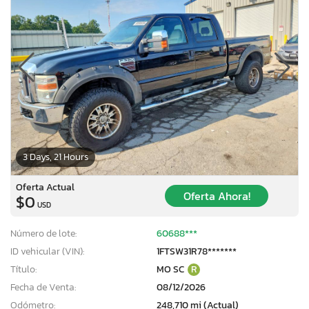
3 Days, 21 Hours
Oferta Actual
Oferta Ahora!
$0
USD
Número de lote:
60688***
ID vehicular (VIN):
1FTSW31R78*******
×
Título:
MO SC
R
Fecha de Venta:
08/12/2026
Odómetro:
248,710 mi (Actual)