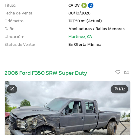
Título:
CA DV
R
D
Fecha de Venta:
08/10/2026
Odómetro:
101,159 mi (Actual)
Daño:
Abolladuras / Rallas Menores
Ubicación:
Martinez, CA
Status de Venta:
En Oferta Mínima
2006 Ford F350 SRW Super Duty
1
/12