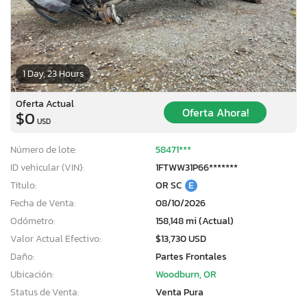
1 Day, 23 Hours
Oferta Actual
Oferta Ahora!
$0
USD
Número de lote:
58471***
ID vehicular (VIN):
1FTWW31P66*******
Título:
OR SC
E
Fecha de Venta:
08/10/2026
Odómetro:
158,148 mi (Actual)
Valor Actual Efectivo:
$13,730 USD
Daño:
Partes Frontales
Ubicación:
Woodburn, OR
Status de Venta:
Venta Pura