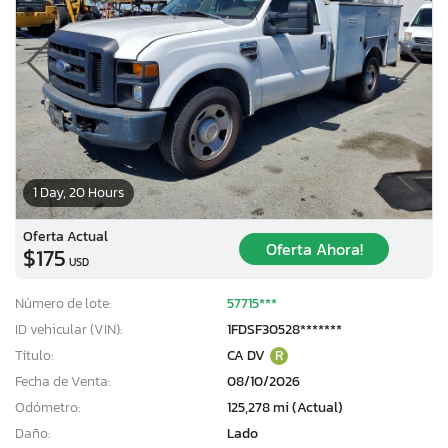
1 Day, 20 Hours
Oferta Actual
Oferta Ahora!
$175
USD
Número de lote:
57715***
ID vehicular (VIN):
1FDSF30528*******
Título:
CA DV
R
Fecha de Venta:
08/10/2026
Odómetro:
125,278 mi (Actual)
Daño:
Lado