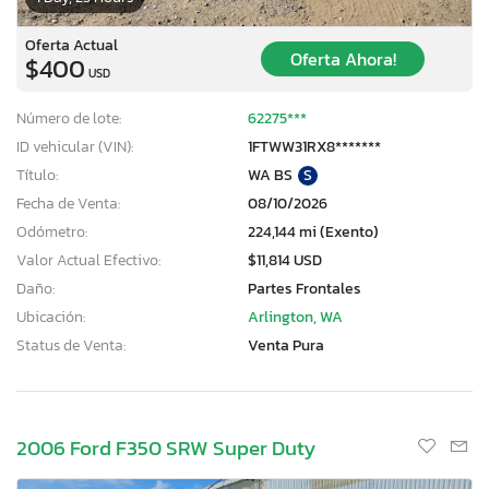
Oferta Actual
Oferta Ahora!
$400
USD
Número de lote:
62275***
ID vehicular (VIN):
1FTWW31RX8*******
Título:
WA BS
S
Fecha de Venta:
08/10/2026
Odómetro:
224,144 mi (Exento)
Valor Actual Efectivo:
$11,814 USD
Daño:
Partes Frontales
Ubicación:
Arlington, WA
Status de Venta:
Venta Pura
2006 Ford F350 SRW Super Duty