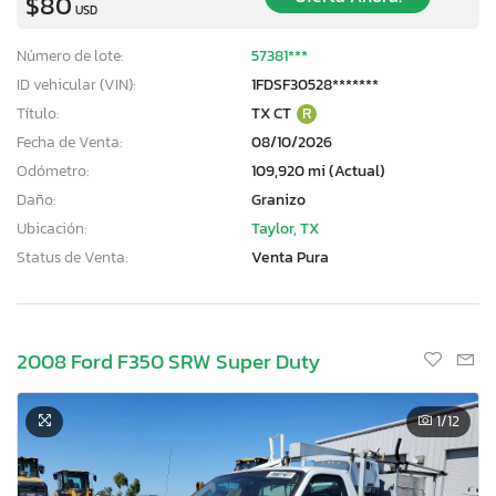
$80
USD
Número de lote:
57381***
ID vehicular (VIN):
1FDSF30528*******
Título:
TX CT
R
Fecha de Venta:
08/10/2026
Odómetro:
109,920 mi (Actual)
Daño:
Granizo
Ubicación:
Taylor, TX
Status de Venta:
Venta Pura
2008 Ford F350 SRW Super Duty
1
/12