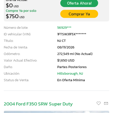
Oferta Ahora!
$0
USD
Compre Ya por solo
Comprar Ya
$750
USD
Número de lote:
56929***
ID vehicular (VIN):
1FTSW31F5X*******
Título:
NJ CT
Fecha de Venta:
08/11/2026
Odómetro:
272,549 mi (No Actual)
Valor Actual Efectivo:
$1,650 USD
Daño:
Partes Posteriores
Ubicación:
Hillsborough, NJ
Status de Venta:
En Oferta Mínima
2004 Ford F350 SRW Super Duty