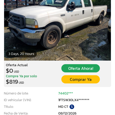
3 Days, 20 Hours
Oferta Actual
Oferta Ahora!
$0
USD
Compre Ya por solo
Comprar Ya
$819
USD
Número de lote:
74402***
ID vehicular (VIN):
1FTSW30LX4*******
Título:
MD CT
S
Fecha de Venta:
08/12/2026