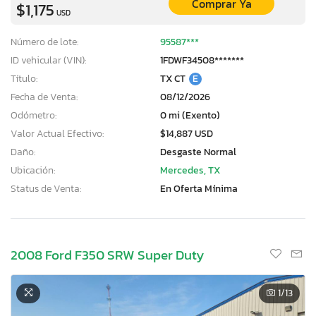
Comprar Ya
$1,175
USD
Número de lote:
95587***
ID vehicular (VIN):
1FDWF34508*******
Título:
TX CT
E
Fecha de Venta:
08/12/2026
Odómetro:
0 mi (Exento)
Valor Actual Efectivo:
$14,887 USD
Daño:
Desgaste Normal
Ubicación:
Mercedes, TX
Status de Venta:
En Oferta Mínima
2008 Ford F350 SRW Super Duty
1
/13