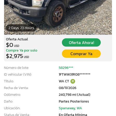
2 Days, 23 Hours
Oferta Actual
Oferta Ahora!
$0
USD
Compre Ya por solo
Comprar Ya
$2,975
USD
Número de lote:
58296***
ID vehicular (VIN):
1FTWW31R08*******
Título:
WA CT
R
Fecha de Venta:
08/11/2026
Odómetro:
240,798 mi (Actual)
Daño:
Partes Posteriores
Ubicación:
Spanaway, WA
Status de Venta:
En Oferta Mínima