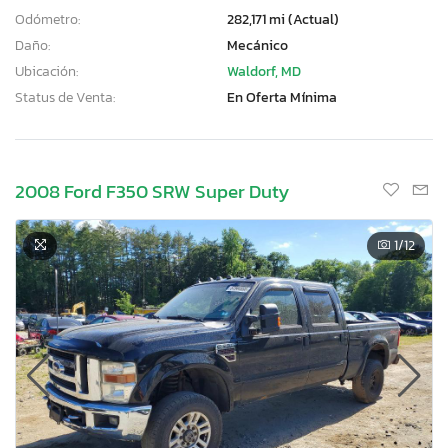
Odómetro:
282,171 mi (Actual)
Daño:
Mecánico
Ubicación:
Waldorf, MD
Status de Venta:
En Oferta Mínima
2008 Ford F350 SRW Super Duty
1
/12