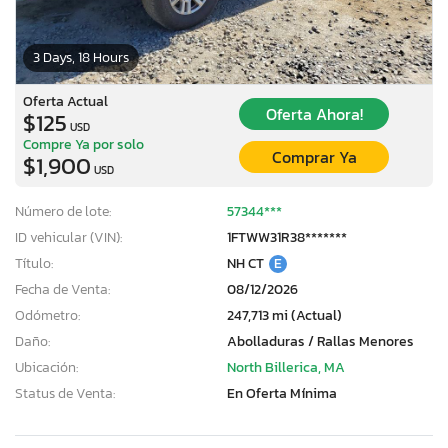
3 Days, 18 Hours
Oferta Actual
Oferta Ahora!
$125
USD
Compre Ya por solo
Comprar Ya
$1,900
USD
Número de lote:
57344***
ID vehicular (VIN):
1FTWW31R38*******
Título:
NH CT
E
Fecha de Venta:
08/12/2026
Odómetro:
247,713 mi (Actual)
Daño:
Abolladuras / Rallas Menores
Ubicación:
North Billerica, MA
Status de Venta:
En Oferta Mínima