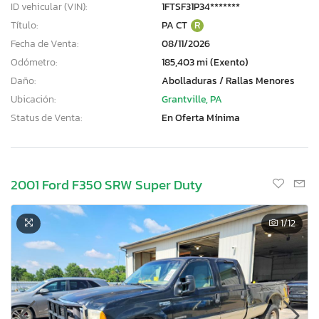
ID vehicular (VIN):
1FTSF31P34*******
Título:
PA CT
R
Fecha de Venta:
08/11/2026
Odómetro:
185,403 mi (Exento)
Daño:
Abolladuras / Rallas Menores
Ubicación:
Grantville, PA
Status de Venta:
En Oferta Mínima
2001 Ford F350 SRW Super Duty
1
/12