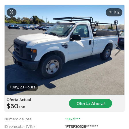
1
/12
1 Day, 23 Hours
Oferta Actual
Oferta Ahora!
$60
USD
Número de lote:
59671***
ID vehicular (VIN):
1FTSF30528*******