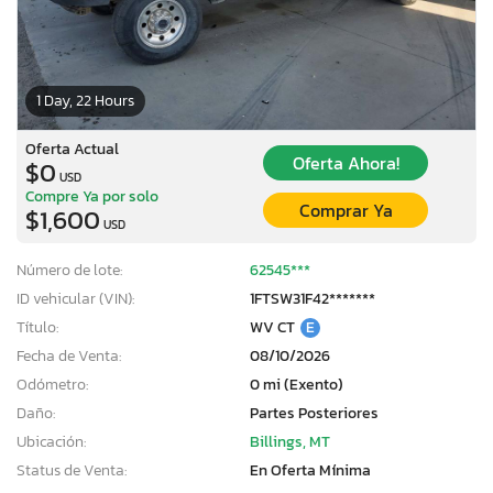
1 Day, 22 Hours
Oferta Actual
Oferta Ahora!
$0
USD
Compre Ya por solo
Comprar Ya
$1,600
USD
Número de lote:
62545***
ID vehicular (VIN):
1FTSW31F42*******
Título:
WV CT
E
Fecha de Venta:
08/10/2026
Odómetro:
0 mi (Exento)
Daño:
Partes Posteriores
Ubicación:
Billings, MT
Status de Venta:
En Oferta Mínima