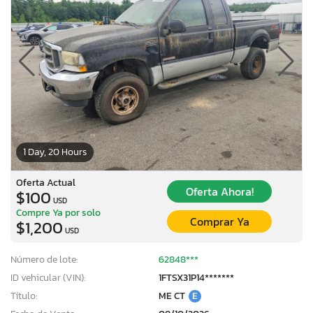
1 Day, 20 Hours
Oferta Actual
Oferta Ahora!
$100
USD
Compre Ya por solo
Comprar Ya
$1,200
USD
Número de lote:
62848***
ID vehicular (VIN):
1FTSX31P14*******
Título:
ME CT
E