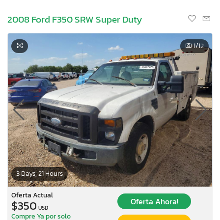
2008 Ford F350 SRW Super Duty
1
/12
3 Days, 21 Hours
Oferta Actual
Oferta Ahora!
$350
USD
Compre Ya por solo