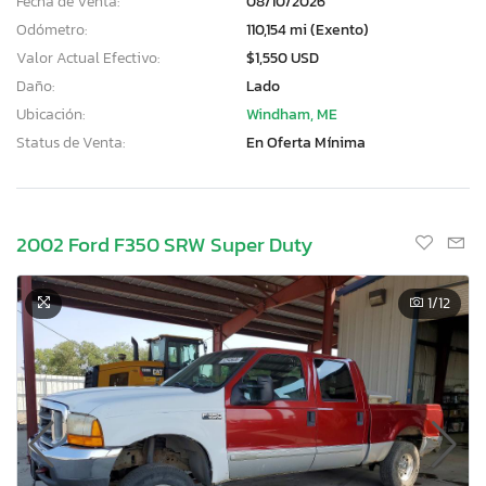
Fecha de Venta:
08/10/2026
Odómetro:
110,154 mi (Exento)
Valor Actual Efectivo:
$1,550 USD
Daño:
Lado
Ubicación:
Windham, ME
Status de Venta:
En Oferta Mínima
2002 Ford F350 SRW Super Duty
1
/12