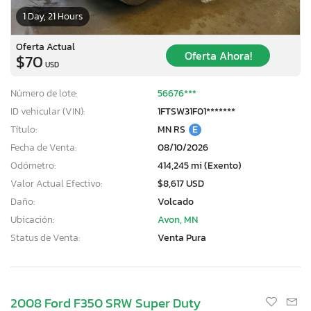
1 Day, 21 Hours
Oferta Actual
Oferta Ahora!
$70
USD
Número de lote:
56676***
ID vehicular (VIN):
1FTSW31F01*******
Título:
MN RS
E
Fecha de Venta:
08/10/2026
Odómetro:
414,245 mi (Exento)
Valor Actual Efectivo:
$8,617 USD
Daño:
Volcado
Ubicación:
Avon, MN
Status de Venta:
Venta Pura
2008 Ford F350 SRW Super Duty