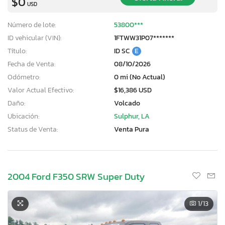
$0
USD
Número de lote:
53800***
ID vehicular (VIN):
1FTWW31P07*******
Título:
ID SC
E
Fecha de Venta:
08/10/2026
Odómetro:
0 mi (No Actual)
Valor Actual Efectivo:
$16,386 USD
Daño:
Volcado
Ubicación:
Sulphur, LA
Status de Venta:
Venta Pura
2004 Ford F350 SRW Super Duty
1
/13