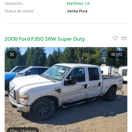
Ubicación:
Martinez, CA
Status de Venta:
Venta Pura
2008 Ford F350 SRW Super Duty
1
/12
1 Day, 23 Hours