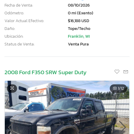
Fecha de Venta:
08/10/2026
Odómetro:
0 mi (Exento)
Valor Actual Efectivo:
$16,188 USD
Daño:
Tope/Techo
Ubicación:
Franklin, WI
Status de Venta:
Venta Pura
2008 Ford F350 SRW Super Duty
1
/12