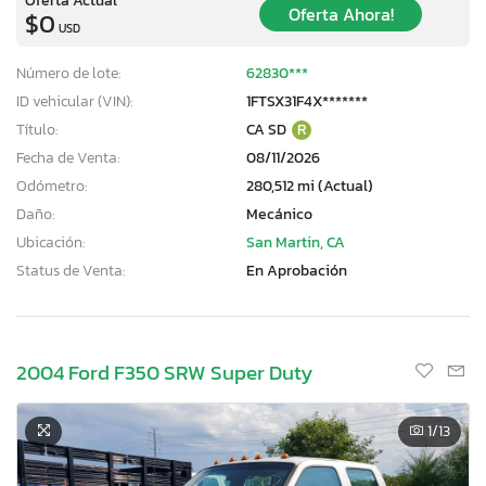
Oferta Ahora!
$0
USD
Número de lote:
62830***
ID vehicular (VIN):
1FTSX31F4X*******
Título:
CA SD
R
Fecha de Venta:
08/11/2026
Odómetro:
280,512 mi (Actual)
Daño:
Mecánico
Ubicación:
San Martin, CA
Status de Venta:
En Aprobación
2004 Ford F350 SRW Super Duty
1
/13