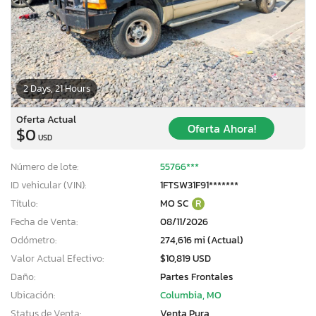
2 Days, 21 Hours
Oferta Actual
Oferta Ahora!
$0
USD
Número de lote:
55766***
ID vehicular (VIN):
1FTSW31F91*******
Título:
MO SC
R
Fecha de Venta:
08/11/2026
Odómetro:
274,616 mi (Actual)
Valor Actual Efectivo:
$10,819 USD
Daño:
Partes Frontales
Ubicación:
Columbia, MO
Status de Venta:
Venta Pura