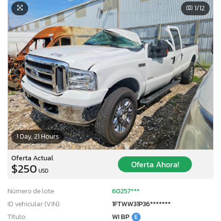
1
/12
1 Day, 21 Hours
Oferta Actual
Oferta Ahora!
$250
USD
Número de lote:
60257***
ID vehicular (VIN):
1FTWW31P36*******
Título:
WI BP
E