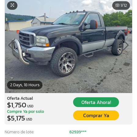
1
/12
2 Days, 18 Hours
Oferta Actual
Oferta Ahora!
$1,750
USD
Compre Ya por solo
Comprar Ya
$5,175
USD
Número de lote:
62939***