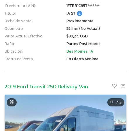
ID vehicular (VIN):
1FTBR1C85T*******
Título:
IA ST
E
Fecha de Venta:
Proximamente
Odómetro:
554 mi (No Actual)
Valor Actual Efectivo:
$39,215 USD
Daño:
Partes Posteriores
Ubicación:
Des Moines, IA
Status de Venta:
En Oferta Mínima
2019 Ford Transit 250 Delivery Van
1
/13