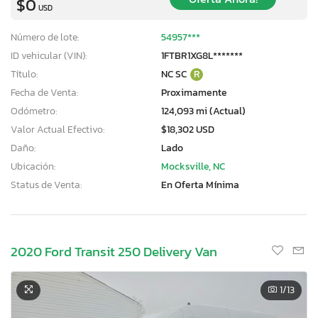
$0
USD
Número de lote:
54957***
ID vehicular (VIN):
1FTBR1XG8L*******
Título:
NC SC
R
Fecha de Venta:
Proximamente
Odómetro:
124,093 mi (Actual)
Valor Actual Efectivo:
$18,302 USD
Daño:
Lado
Ubicación:
Mocksville, NC
Status de Venta:
En Oferta Mínima
2020 Ford Transit 250 Delivery Van
1
/13