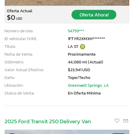
Oferta Actual
Oferta Ahora!
$0
USD
Número de lote:
54759***
ID vehicular (VIN):
1FTYR2XMXH*******
Título:
LA ST
R
Fecha de Venta:
Proximamente
Odómetro:
44,080 mi (Actual)
Valor Actual Efectivo:
$23,941 USD
Daño:
Tope/Techo
Ubicación:
Greenwell Springs, LA
Status de Venta:
En Oferta Mínima
2025 Ford Transit 250 Delivery Van