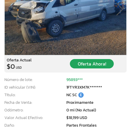
Oferta Actual
Oferta Ahora!
$0
USD
Número de lote:
95893***
ID vehicular (VIN):
1FTYR3XM7K*******
Título:
NC SC
E
Fecha de Venta:
Proximamente
Odómetro:
0 mi (No Actual)
Valor Actual Efectivo:
$18,199 USD
Daño:
Partes Frontales