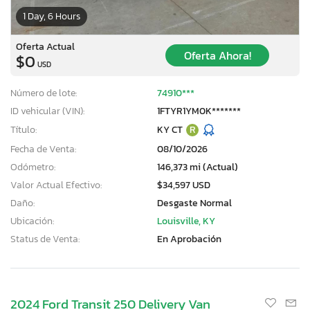
1 Day, 6 Hours
Oferta Actual
Oferta Ahora!
$0
USD
Número de lote:
74910***
ID vehicular (VIN):
1FTYR1YM0K*******
Título:
KY CT
R
Fecha de Venta:
08/10/2026
Odómetro:
146,373 mi (Actual)
Valor Actual Efectivo:
$34,597 USD
Daño:
Desgaste Normal
Ubicación:
Louisville, KY
Status de Venta:
En Aprobación
2024 Ford Transit 250 Delivery Van