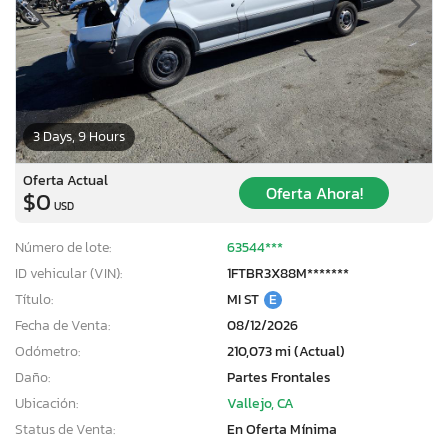
3 Days, 9 Hours
Oferta Actual
Oferta Ahora!
$0
USD
Número de lote:
63544***
ID vehicular (VIN):
1FTBR3X88M*******
Título:
MI ST
E
Fecha de Venta:
08/12/2026
Odómetro:
210,073 mi (Actual)
Daño:
Partes Frontales
Ubicación:
Vallejo, CA
Status de Venta:
En Oferta Mínima