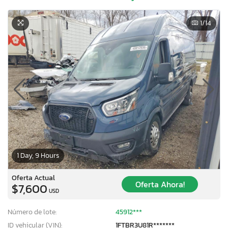
1
/14
1 Day, 9 Hours
Oferta Actual
Oferta Ahora!
$7,600
USD
Número de lote:
45912***
ID vehicular (VIN):
1FTBR3U81R*******