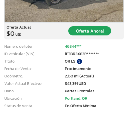
Oferta Actual
Oferta Ahora!
$0
USD
Número de lote:
46844***
ID vehicular (VIN):
1FTBR3X83R*******
Título:
OR LS
S
Fecha de Venta:
Proximamente
Odómetro:
2,150 mi (Actual)
Valor Actual Efectivo:
$43,391 USD
Daño:
Partes Frontales
Ubicación:
Portland, OR
Status de Venta:
En Oferta Mínima