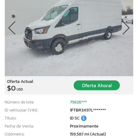
Oferta Actual
Oferta Ahora!
$0
USD
Número de lote:
75626***
ID vehicular (VIN):
1FTBR3X97L*******
Título:
ID SC
E
Fecha de Venta:
Proximamente
Odómetro:
159,587 mi (Actual)