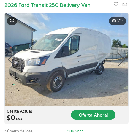
2026 Ford Transit 250 Delivery Van
1
/13
Oferta Actual
Oferta Ahora!
$0
USD
Número de lote:
58819***