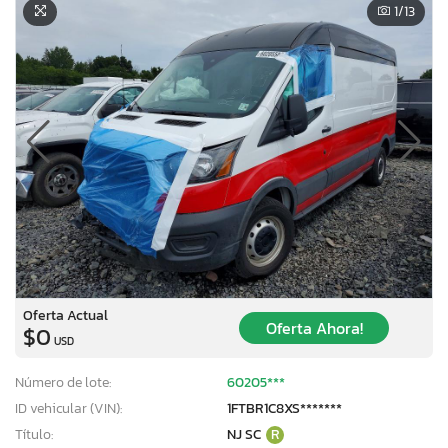
1
/13
Oferta Actual
Oferta Ahora!
$0
USD
Número de lote:
60205***
ID vehicular (VIN):
1FTBR1C8XS*******
Título:
NJ SC
R