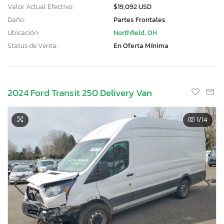
Valor Actual Efectivo:
$19,092 USD
Daño:
Partes Frontales
Ubicación:
Northfield, OH
Status de Venta:
En Oferta Mínima
2024 Ford Transit 250 Delivery Van
1
/14