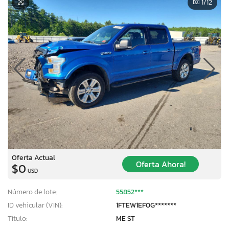
1
/12
Oferta Actual
Oferta Ahora!
$0
USD
Número de lote:
55852***
ID vehicular (VIN):
1FTEW1EF0G*******
Título:
ME ST