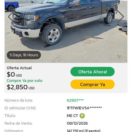
5 Days, 16 Hours
Oferta Actual
Oferta Ahora!
$0
USD
Compre Ya por solo
Comprar Ya
$2,850
USD
Número de lote:
62907***
ID vehicular (VIN):
1FTFW1EV5A*******
Título:
ME CT
R
Fecha de Venta:
08/12/2026
Odómetro:
141,791 mi (Exento)