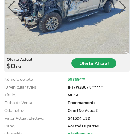
Oferta Actual
Oferta Ahora!
$0
USD
Número de lote:
59869***
ID vehicular (VIN):
1FT7W2B67K*******
Título:
ME ST
Fecha de Venta:
Proximamente
Odómetro:
0 mi (No Actual)
Valor Actual Efectivo:
$41,594 USD
Daño:
Por todas partes
Ubicación:
Windham, ME