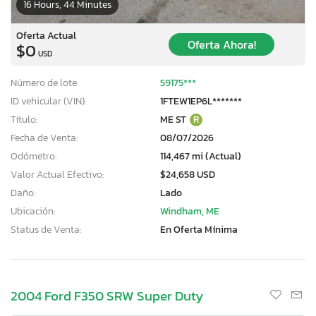
16 Hours, 44 Minutes
Oferta Actual
Oferta Ahora!
$0
USD
Número de lote:
59175***
ID vehicular (VIN):
1FTEW1EP6L*******
Título:
ME ST
R
Fecha de Venta:
08/07/2026
Odómetro:
114,467 mi (Actual)
Valor Actual Efectivo:
$24,658 USD
Daño:
Lado
Ubicación:
Windham, ME
Status de Venta:
En Oferta Mínima
2004 Ford F350 SRW Super Duty