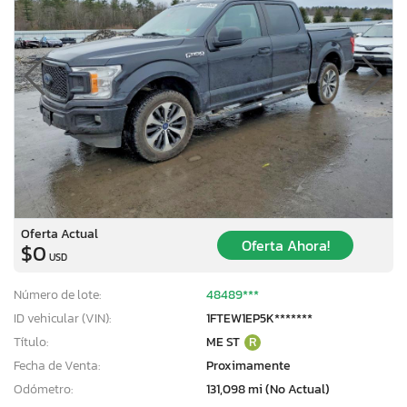
Oferta Actual
Oferta Ahora!
$0
USD
Número de lote:
48489***
ID vehicular (VIN):
1FTEW1EP5K*******
Título:
ME ST
R
Fecha de Venta:
Proximamente
Odómetro:
131,098 mi (No Actual)