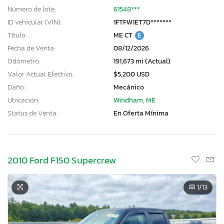
Número de lote:
61548***
ID vehicular (VIN):
1FTFW1ET7D*******
Título:
ME CT
E
Fecha de Venta:
08/12/2026
Odómetro:
191,673 mi (Actual)
Valor Actual Efectivo:
$5,200 USD
Daño:
Mecánico
Ubicación:
Windham, ME
Status de Venta:
En Oferta Mínima
2010 Ford F150 Supercrew
1
/13