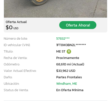
Oferta Actual
Oferta Ahora!
$0
USD
Número de lote:
57832***
ID vehicular (VIN):
1FT8W3BN2L*******
Título:
ME ST
R
Fecha de Venta:
Proximamente
Odómetro:
68,610 mi (Actual)
Valor Actual Efectivo:
$33,962 USD
Daño:
Partes Frontales
Ubicación:
Windham, ME
Status de Venta:
En Oferta Mínima