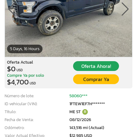
5 Days, 16 Hours
Oferta Actual
Oferta Ahora!
$0
USD
Compre Ya por solo
Comprar Ya
$4,700
USD
Número de lote:
58060***
ID vehicular (VIN):
1FTEW1EF7H*******
Título:
ME ST
R
Fecha de Venta:
08/12/2026
Odómetro:
143,516 mi (Actual)
Valor Actual Efectivo:
$12,985 USD