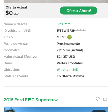
Oferta Actual
Oferta Ahora!
$0
USD
Número de lote:
53962***
ID vehicular (VIN):
1FTEW1EF2H*******
Título:
ME ST
R
Fecha de Venta:
Proximamente
Odómetro:
71,915 mi (Actual)
Valor Actual Efectivo:
$24,317 USD
Daño:
Partes Frontales
Ubicación:
Windham, ME
Status de Venta:
En Oferta Mínima
2016 Ford F150 Supercrew