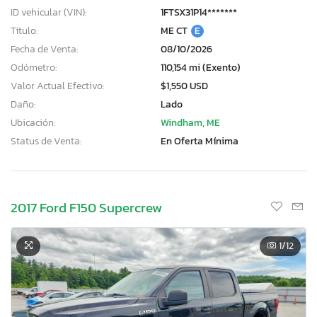
ID vehicular (VIN):
1FTSX31P14*******
Título:
ME CT
E
Fecha de Venta:
08/10/2026
Odómetro:
110,154 mi (Exento)
Valor Actual Efectivo:
$1,550 USD
Daño:
Lado
Ubicación:
Windham, ME
Status de Venta:
En Oferta Mínima
2017 Ford F150 Supercrew
1
/12