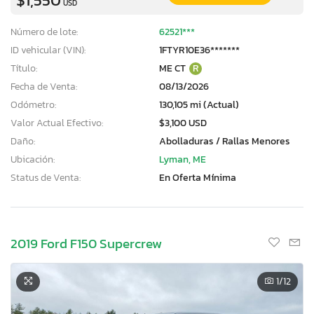
USD
Número de lote:
62521***
ID vehicular (VIN):
1FTYR10E36*******
Título:
ME CT
R
Fecha de Venta:
08/13/2026
Odómetro:
130,105 mi (Actual)
Valor Actual Efectivo:
$3,100 USD
Daño:
Abolladuras / Rallas Menores
Ubicación:
Lyman, ME
Status de Venta:
En Oferta Mínima
2019 Ford F150 Supercrew
1
/12