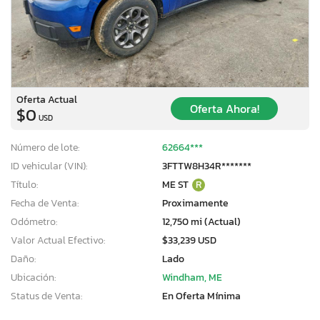
Oferta Actual
Oferta Ahora!
$0
USD
Número de lote:
62664***
ID vehicular (VIN):
3FTTW8H34R*******
Título:
ME ST
R
Fecha de Venta:
Proximamente
Odómetro:
12,750 mi (Actual)
Valor Actual Efectivo:
$33,239 USD
Daño:
Lado
Ubicación:
Windham, ME
Status de Venta:
En Oferta Mínima