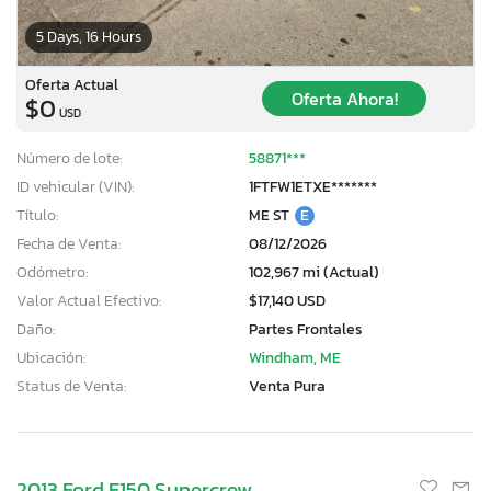
5 Days, 16 Hours
Oferta Actual
Oferta Ahora!
$0
USD
Número de lote:
58871***
ID vehicular (VIN):
1FTFW1ETXE*******
Título:
ME ST
E
Fecha de Venta:
08/12/2026
Odómetro:
102,967 mi (Actual)
Valor Actual Efectivo:
$17,140 USD
Daño:
Partes Frontales
Ubicación:
Windham, ME
Status de Venta:
Venta Pura
2013 Ford F150 Supercrew