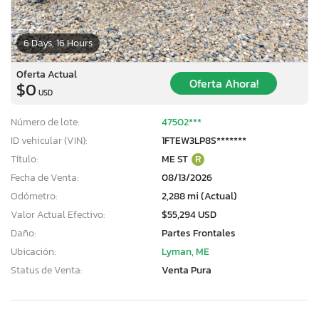
6 Days, 16 Hours
Oferta Actual
Oferta Ahora!
$0
USD
Número de lote:
47502***
ID vehicular (VIN):
1FTEW3LP8S*******
Título:
ME ST
R
Fecha de Venta:
08/13/2026
Odómetro:
2,288 mi (Actual)
Valor Actual Efectivo:
$55,294 USD
Daño:
Partes Frontales
Ubicación:
Lyman, ME
Status de Venta:
Venta Pura