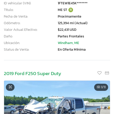
ID vehicular (VIN):
1FTEW1E45K*******
Título:
ME ST
R
Fecha de Venta:
Proximamente
Odómetro:
125,394 mi (Actual)
Valor Actual Efectivo:
$22,431 USD
Daño:
Partes Frontales
Ubicación:
Windham, ME
Status de Venta:
En Oferta Mínima
2019 Ford F250 Super Duty
1
/11