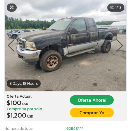
1
/13
3 Days, 18 Hours
Oferta Actual
Oferta Ahora!
$100
USD
Compre Ya por solo
Comprar Ya
$1,200
USD
Número de lote:
62848***