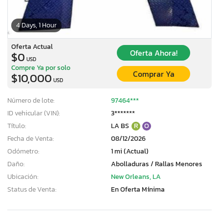
4 Days, 1 Hour
Oferta Actual
Oferta Ahora!
$0
USD
Compre Ya por solo
Comprar Ya
$10,000
USD
Número de lote:
97464***
ID vehicular (VIN):
3*******
Título:
LA BS
R
O
Fecha de Venta:
08/12/2026
Odómetro:
1 mi (Actual)
Daño:
Abolladuras / Rallas Menores
Ubicación:
New Orleans, LA
Status de Venta:
En Oferta Mínima