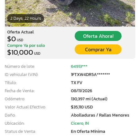
2 Days, 22 Hours
Oferta Actual
Oferta Ahora!
$0
USD
Compre Ya por solo
Comprar Ya
$10,000
USD
Número de lote:
64913***
ID vehicular (VIN):
1FTXW4DR5A*******
Título:
TX FV
Fecha de Venta:
08/11/2026
Odómetro:
130,397 mi (Actual)
Valor Actual Efectivo:
$35,110 USD
Daño:
Abolladuras / Rallas Menores
Ubicación:
Cicero, IN
Status de Venta:
En Oferta Mínima