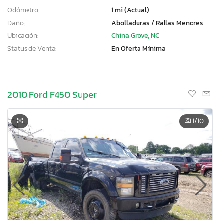
Odómetro:
1 mi (Actual)
Daño:
Abolladuras / Rallas Menores
Ubicación:
China Grove, NC
Status de Venta:
En Oferta Mínima
2010 Ford F450 Super
1
/10