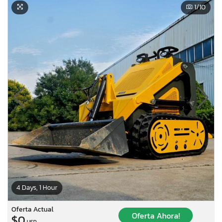
1
/10
4 Days, 1 Hour
Oferta Actual
Oferta Ahora!
$0
USD