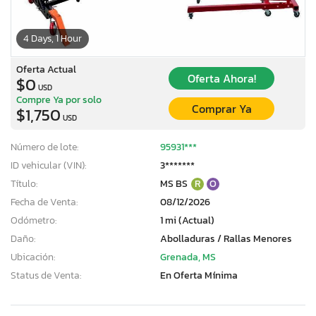
4 Days, 1 Hour
Oferta Actual
Oferta Ahora!
$0
USD
Compre Ya por solo
Comprar Ya
$1,750
USD
Número de lote:
95931***
ID vehicular (VIN):
3*******
Título:
MS BS
R
O
Fecha de Venta:
08/12/2026
Odómetro:
1 mi (Actual)
Daño:
Abolladuras / Rallas Menores
Ubicación:
Grenada, MS
Status de Venta:
En Oferta Mínima