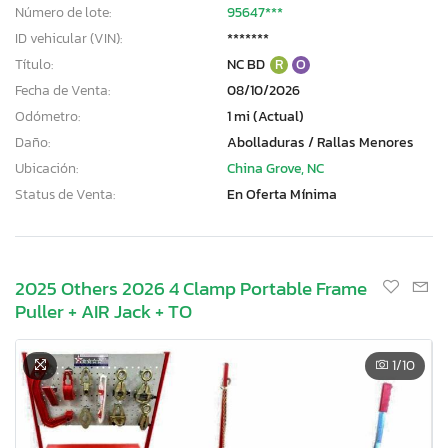
Número de lote:
95647***
ID vehicular (VIN):
*******
Título:
NC BD
R
O
Fecha de Venta:
08/10/2026
Odómetro:
1 mi (Actual)
Daño:
Abolladuras / Rallas Menores
Ubicación:
China Grove, NC
Status de Venta:
En Oferta Mínima
2025 Others 2026 4 Clamp Portable Frame
Puller + AIR Jack + TO
1
/10