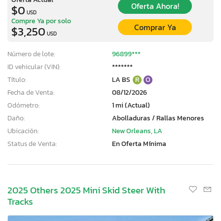
Oferta Ahora!
$0
USD
Compre Ya por solo
Comprar Ya
$3,250
USD
Número de lote:
96899***
ID vehicular (VIN):
*******
Título:
LA BS
R
O
Fecha de Venta:
08/12/2026
Odómetro:
1 mi (Actual)
Daño:
Abolladuras / Rallas Menores
Ubicación:
New Orleans, LA
Status de Venta:
En Oferta Mínima
2025 Others 2025 Mini Skid Steer With
Tracks