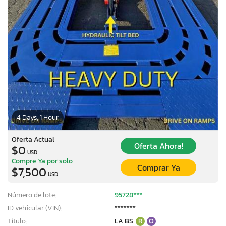
4 Days, 1 Hour
Oferta Actual
Oferta Ahora!
$0
USD
Compre Ya por solo
Comprar Ya
$7,500
USD
Número de lote:
95728***
ID vehicular (VIN):
*******
Título:
LA BS
R
O