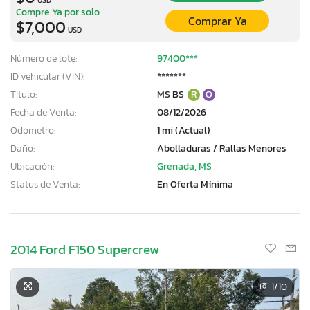
Compre Ya por solo
Comprar Ya
$7,000
USD
Número de lote:
97400***
ID vehicular (VIN):
*******
Título:
MS BS
R
O
Fecha de Venta:
08/12/2026
Odómetro:
1 mi (Actual)
Daño:
Abolladuras / Rallas Menores
Ubicación:
Grenada, MS
Status de Venta:
En Oferta Mínima
2014 Ford F150 Supercrew
1
/10