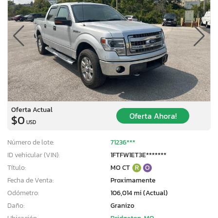
Oferta Actual
Oferta Ahora!
$0
USD
Número de lote:
71236***
ID vehicular (VIN):
1FTFW1ET3E*******
Título:
MO CT
R
O
Fecha de Venta:
Proximamente
Odómetro:
106,014 mi (Actual)
Daño:
Granizo