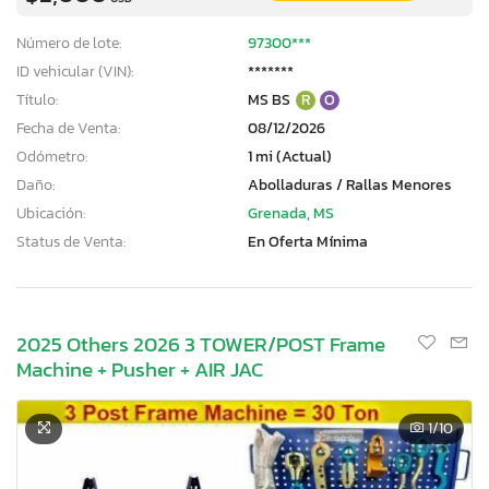
Número de lote:
97300***
ID vehicular (VIN):
*******
Título:
MS BS
R
O
Fecha de Venta:
08/12/2026
Odómetro:
1 mi (Actual)
Daño:
Abolladuras / Rallas Menores
Ubicación:
Grenada, MS
Status de Venta:
En Oferta Mínima
2025 Others 2026 3 TOWER/POST Frame
Machine + Pusher + AIR JAC
1
/10