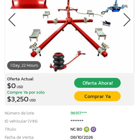
1 Day, 22 Hours
Oferta Actual
Oferta Ahora!
$0
USD
Compre Ya por solo
Comprar Ya
$3,250
USD
Número de lote:
96917***
ID vehicular (VIN):
*******
Título:
NC BD
R
O
Fecha de Venta:
08/10/2026