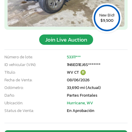
New Bid!
$9,500
Join Live Auction
Número de lote:
53311***
ID vehicular (VIN):
1N6ED1EJ6S*******
Título:
WV CT
R
Fecha de Venta:
08/06/2026
Odómetro:
33,690 mi (Actual)
Daño:
Partes Frontales
Ubicación:
Hurricane, WV
Status de Venta:
En Aprobación