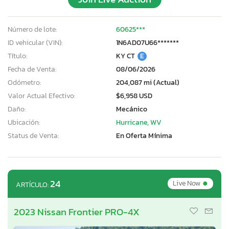
Número de lote:
60625***
ID vehicular (VIN):
1N6AD07U66*******
Título:
KY CT
E
Fecha de Venta:
08/06/2026
Odómetro:
204,087 mi (Actual)
Valor Actual Efectivo:
$6,958 USD
Daño:
Mecánico
Ubicación:
Hurricane, WV
Status de Venta:
En Oferta Mínima
•
24
Live Now
ARTÍCULO:
2023 Nissan Frontier PRO-4X