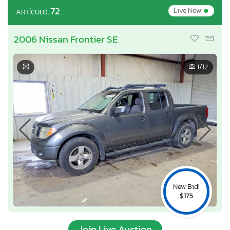
•
72
Live Now
ARTÍCULO:
2006 Nissan Frontier SE
1
/12
New Bid!
$175
Join Live Auction