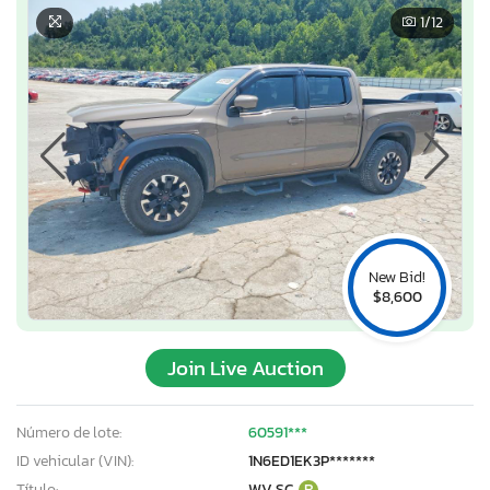
1
/12
New Bid!
$8,600
Join Live Auction
Número de lote:
60591***
ID vehicular (VIN):
1N6ED1EK3P*******
Título:
WV SC
R