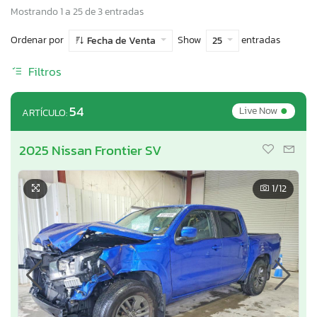
Mostrando 1 a 25 de 3 entradas
Ordenar por
Show
entradas
Fecha de Venta
25
Filtros
•
54
Live Now
ARTÍCULO:
2025 Nissan Frontier SV
1
/12