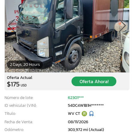
2 Days, 20 Hours
Oferta Actual
Oferta Ahora!
$175
USD
Número de lote:
62301***
ID vehicular (VIN):
54DC4W1B1H*******
Título:
WV CT
R
Fecha de Venta:
08/11/2026
Odómetro:
303,972 mi (Actual)