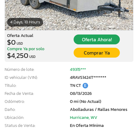
4 Days, 18 Hours
Oferta Actual
Oferta Ahora!
$0
USD
Compre Ya por solo
Comprar Ya
$4,250
USD
Número de lote:
49315***
ID vehicular (VIN):
4RAVS1424T*******
Título:
TN CT
E
Fecha de Venta:
08/13/2026
Odómetro:
0 mi (No Actual)
Daño:
Abolladuras / Rallas Menores
Ubicación:
Hurricane, WV
Status de Venta:
En Oferta Mínima