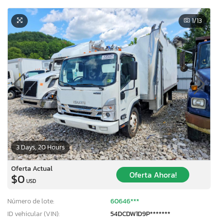
1
/13
3 Days, 20 Hours
Oferta Actual
Oferta Ahora!
$0
USD
Número de lote:
60646***
ID vehicular (VIN):
54DCDW1D9P*******