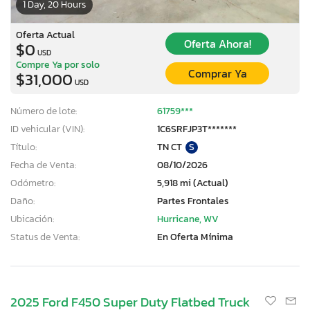
1 Day, 20 Hours
Oferta Actual
Oferta Ahora!
$0
USD
Compre Ya por solo
Comprar Ya
$31,000
USD
Número de lote:
61759***
ID vehicular (VIN):
1C6SRFJP3T*******
Título:
TN CT
S
Fecha de Venta:
08/10/2026
Odómetro:
5,918 mi (Actual)
Daño:
Partes Frontales
Ubicación:
Hurricane, WV
Status de Venta:
En Oferta Mínima
2025 Ford F450 Super Duty Flatbed Truck