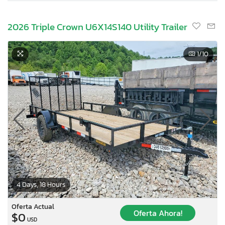
2026 Triple Crown U6X14S140 Utility Trailer
1
/10
4 Days, 18 Hours
Oferta Actual
Oferta Ahora!
$0
USD