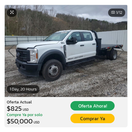
1
/12
1 Day, 20 Hours
Oferta Actual
Oferta Ahora!
$825
USD
Compre Ya por solo
Comprar Ya
$50,000
USD