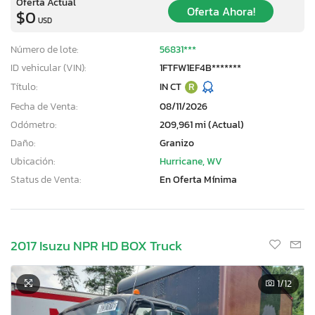
Oferta Actual
Oferta Ahora!
$0
USD
Número de lote:
56831***
ID vehicular (VIN):
1FTFW1EF4B*******
Título:
IN CT
R
Fecha de Venta:
08/11/2026
Odómetro:
209,961 mi (Actual)
Daño:
Granizo
Ubicación:
Hurricane, WV
Status de Venta:
En Oferta Mínima
2017 Isuzu NPR HD BOX Truck
1
/12