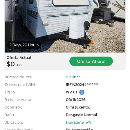
2 Days, 20 Hours
Oferta Actual
Oferta Ahora!
$0
USD
Número de lote:
63911***
ID vehicular (VIN):
1EF1N20244*******
Título:
WV CT
E
Fecha de Venta:
08/11/2026
Odómetro:
0 mi (Exento)
Daño:
Desgaste Normal
Ubicación:
Hurricane, WV
Status de Venta:
En Aprobación