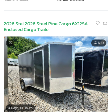
Status de Venta:
En Oferta Mínima
2026 Stel 2026 Steel Pine Cargo 6X12SA
Enclosed Cargo Traile
1
/10
×
4 Days, 18 Hours