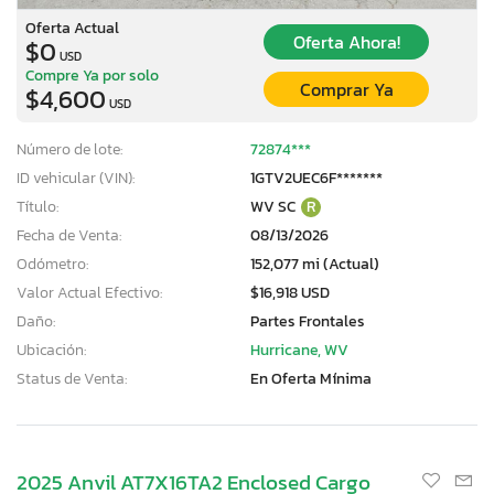
Oferta Actual
Oferta Ahora!
$0
USD
Compre Ya por solo
Comprar Ya
$4,600
USD
Número de lote:
72874***
ID vehicular (VIN):
1GTV2UEC6F*******
Título:
WV SC
R
Fecha de Venta:
08/13/2026
Odómetro:
152,077 mi (Actual)
Valor Actual Efectivo:
$16,918 USD
Daño:
Partes Frontales
Ubicación:
Hurricane, WV
Status de Venta:
En Oferta Mínima
2025 Anvil AT7X16TA2 Enclosed Cargo