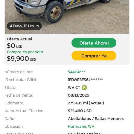
4 Days, 18 Hours
Oferta Actual
Oferta Ahora!
$0
USD
Compre Ya por solo
Comprar Ya
$9,900
USD
Número de lote:
54404***
ID vehicular (VIN):
1FDWE3FS6J*******
Título:
WV CT
R
Fecha de Venta:
08/13/2026
Odómetro:
279,439 mi (Actual)
Valor Actual Efectivo:
$33,460 USD
Daño:
Abolladuras / Rallas Menores
Ubicación:
Hurricane, WV