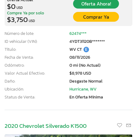
Oferta Ahora!
$0
USD
Compre Ya por solo
Comprar Ya
$3,750
USD
Número de lote:
62474***
ID vehicular (VIN):
4YDT31120B*******
Título:
WV CT
E
Fecha de Venta:
08/11/2026
Odómetro:
0 mi (No Actual)
Valor Actual Efectivo:
$8,978 USD
Daño:
Desgaste Normal
Ubicación:
Hurricane, WV
Status de Venta:
En Oferta Mínima
2020 Chevrolet Silverado K1500