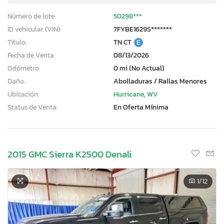
Número de lote:
50298***
ID vehicular (VIN):
7FYBE1629S*******
Título:
TN CT
E
Fecha de Venta:
08/13/2026
Odómetro:
0 mi (No Actual)
Daño:
Abolladuras / Rallas Menores
Ubicación:
Hurricane, WV
Status de Venta:
En Oferta Mínima
2015 GMC Sierra K2500 Denali
1
/12