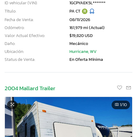
ID vehicular (VIN):
1GCPYAEK5L*******
Título:
PA CT
R
Fecha de Venta:
08/11/2026
Odómetro:
161,979 mi (Actual)
Valor Actual Efectivo:
$19,820 USD
Daño:
Mecánico
Ubicación:
Hurricane, WV
Status de Venta:
En Oferta Mínima
2004 Mallard Trailer
1
/10