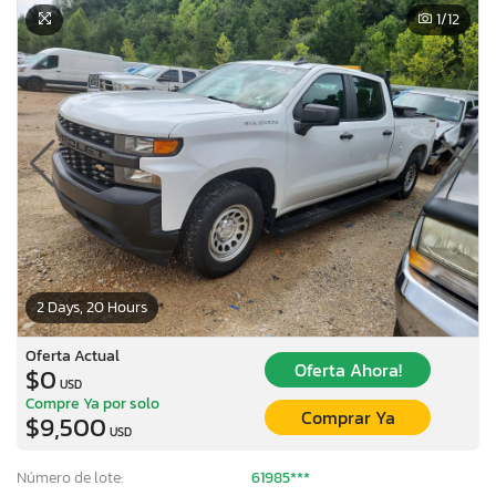
1
/12
2 Days, 20 Hours
Oferta Actual
Oferta Ahora!
$0
USD
Compre Ya por solo
Comprar Ya
$9,500
USD
Número de lote:
61985***