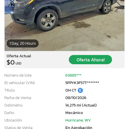
1 Day, 20 Hours
Oferta Actual
Oferta Ahora!
$0
USD
Número de lote:
63885***
ID vehicular (VIN):
5FPYK3F57T*******
Título:
OH CT
E
Fecha de Venta:
08/10/2026
Odómetro:
14,275 mi (Actual)
Daño:
Mecánico
Ubicación:
Hurricane, WV
Status de Venta:
En Aprobación