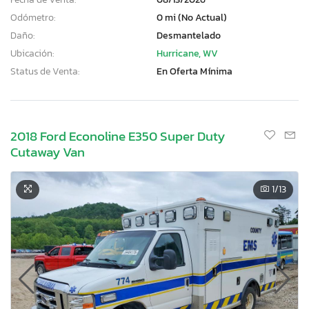
Odómetro:
0 mi (No Actual)
Daño:
Desmantelado
Ubicación:
Hurricane, WV
Status de Venta:
En Oferta Mínima
2018 Ford Econoline E350 Super Duty
Cutaway Van
1
/13