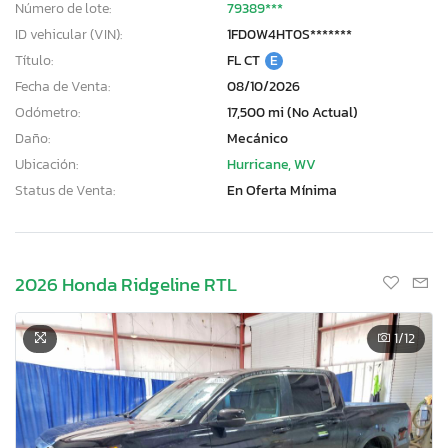
Número de lote:
79389***
ID vehicular (VIN):
1FD0W4HT0S*******
Título:
FL CT
E
Fecha de Venta:
08/10/2026
Odómetro:
17,500 mi (No Actual)
Daño:
Mecánico
Ubicación:
Hurricane, WV
Status de Venta:
En Oferta Mínima
2026 Honda Ridgeline RTL
1
/12