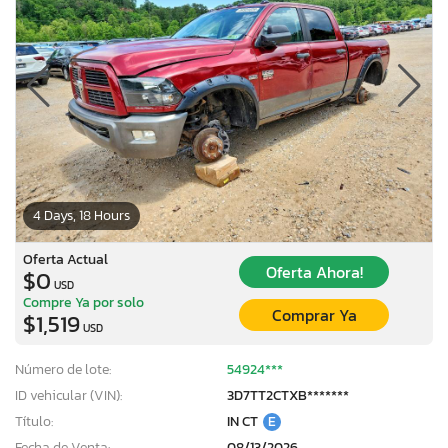
4 Days, 18 Hours
Oferta Actual
Oferta Ahora!
$0
USD
Compre Ya por solo
Comprar Ya
$1,519
USD
Número de lote:
54924***
ID vehicular (VIN):
3D7TT2CTXB*******
Título:
IN CT
E
Fecha de Venta:
08/13/2026