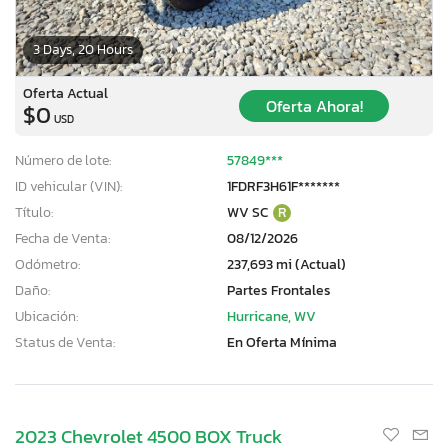
3 Days, 20 Hours
Oferta Actual
Oferta Ahora!
$0
USD
Número de lote:
57849***
ID vehicular (VIN):
1FDRF3H61F*******
Título:
WV SC
R
Fecha de Venta:
08/12/2026
Odómetro:
237,693 mi (Actual)
Daño:
Partes Frontales
Ubicación:
Hurricane, WV
Status de Venta:
En Oferta Mínima
2023 Chevrolet 4500 BOX Truck