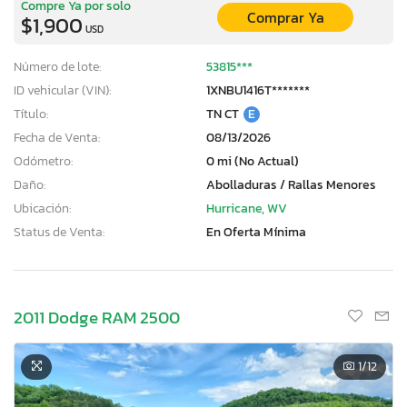
Compre Ya por solo
Comprar Ya
$1,900
USD
Número de lote:
53815***
ID vehicular (VIN):
1XNBU1416T*******
Título:
TN CT
E
Fecha de Venta:
08/13/2026
Odómetro:
0 mi (No Actual)
Daño:
Abolladuras / Rallas Menores
Ubicación:
Hurricane, WV
Status de Venta:
En Oferta Mínima
2011 Dodge RAM 2500
1
/12