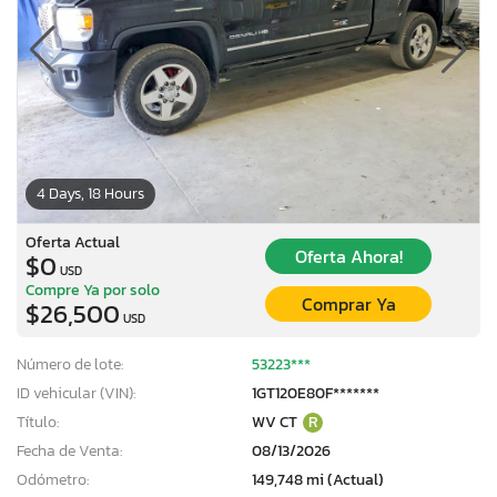
4 Days, 18 Hours
Oferta Actual
Oferta Ahora!
$0
USD
Compre Ya por solo
Comprar Ya
$26,500
USD
Número de lote:
53223***
ID vehicular (VIN):
1GT120E80F*******
Título:
WV CT
R
Fecha de Venta:
08/13/2026
Odómetro:
149,748 mi (Actual)