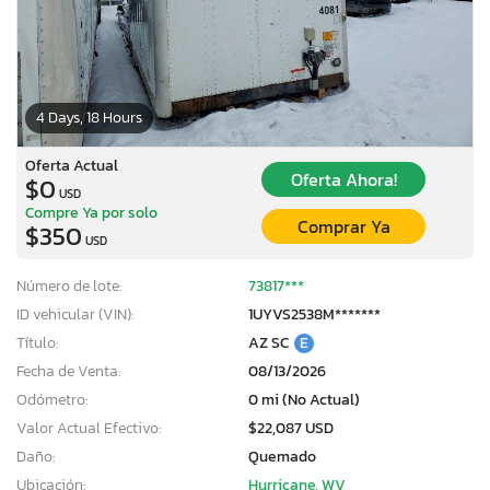
4 Days, 18 Hours
Oferta Actual
Oferta Ahora!
$0
USD
Compre Ya por solo
Comprar Ya
$350
USD
Número de lote:
73817***
ID vehicular (VIN):
1UYVS2538M*******
Título:
AZ SC
E
Fecha de Venta:
08/13/2026
Odómetro:
0 mi (No Actual)
Valor Actual Efectivo:
$22,087 USD
Daño:
Quemado
Ubicación:
Hurricane, WV