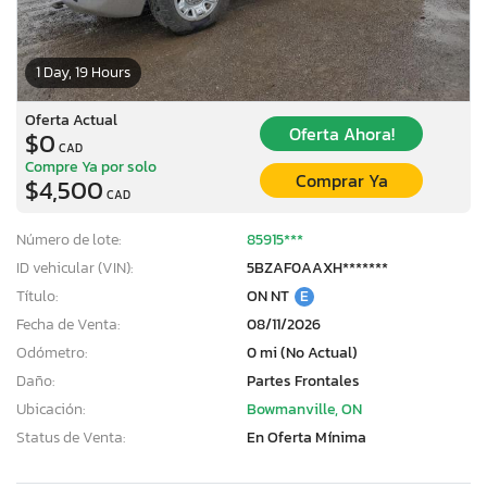
1 Day, 19 Hours
Oferta Actual
Oferta Ahora!
$0
CAD
Compre Ya por solo
Comprar Ya
$4,500
CAD
Número de lote:
85915***
ID vehicular (VIN):
5BZAF0AAXH*******
Título:
ON NT
E
Fecha de Venta:
08/11/2026
Odómetro:
0 mi (No Actual)
Daño:
Partes Frontales
Ubicación:
Bowmanville, ON
Status de Venta:
En Oferta Mínima