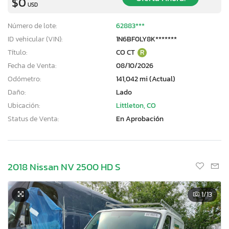
$0
USD
Número de lote:
62883***
ID vehicular (VIN):
1N6BF0LY8K*******
Título:
CO CT
R
Fecha de Venta:
08/10/2026
Odómetro:
141,042 mi (Actual)
Daño:
Lado
Ubicación:
Littleton, CO
Status de Venta:
En Aprobación
2018 Nissan NV 2500 HD S
1
/13