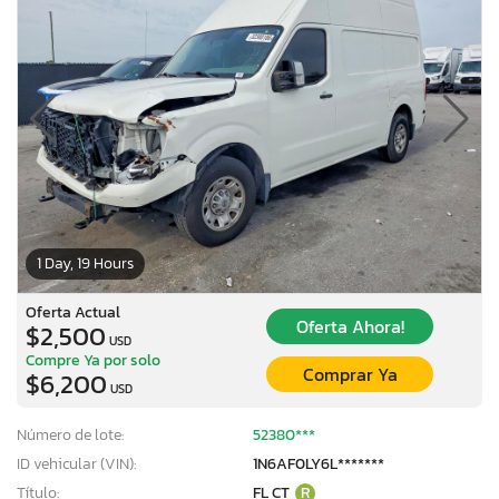
1 Day, 19 Hours
Oferta Actual
Oferta Ahora!
$2,500
USD
Compre Ya por solo
Comprar Ya
$6,200
USD
Número de lote:
52380***
ID vehicular (VIN):
1N6AF0LY6L*******
Título:
FL CT
R