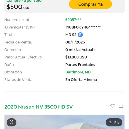
Compre Ya por solo
Comprar Ya
$500
USD
Número de lote:
52057***
ID vehicular (VIN):
1N6BF0KY4G*******
Título:
MD S2
E
Fecha de Venta:
08/11/2026
Odómetro:
0 mi (No Actual)
Valor Actual Efectivo:
$13,868 USD
Daño:
Partes Frontales
Ubicación:
Baltimore, MD
Status de Venta:
En Oferta Mínima
2020 Nissan NV 3500 HD SV
1
/13