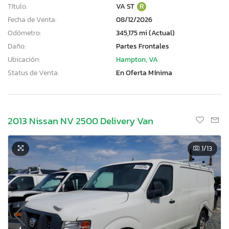
Título:
VA ST
R
Fecha de Venta:
08/12/2026
Odómetro:
345,175 mi (Actual)
Daño:
Partes Frontales
Ubicación:
Hampton, VA
Status de Venta:
En Oferta Mínima
2013 Nissan NV 2500 Delivery Van
1
/13