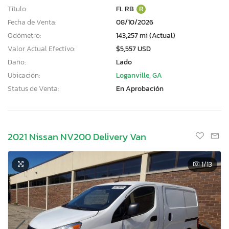
Título:
FL RB
R
Fecha de Venta:
08/10/2026
Odómetro:
143,257 mi (Actual)
Valor Actual Efectivo:
$5,557 USD
Daño:
Lado
Ubicación:
Loganville, GA
Status de Venta:
En Aprobación
2021 Nissan NV200 Delivery Van
1
/13