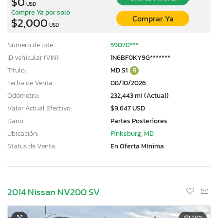
$0
USD
Compre Ya por solo
Comprar Ya
$2,000
USD
Número de lote:
59070***
ID vehicular (VIN):
1N6BF0KY9G*******
Título:
MD S1
R
Fecha de Venta:
08/10/2026
Odómetro:
232,443 mi (Actual)
Valor Actual Efectivo:
$9,647 USD
Daño:
Partes Posteriores
Ubicación:
Finksburg, MD
Status de Venta:
En Oferta Mínima
2014 Nissan NV200 SV