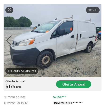
1
/13
19 Hours, 51 Minutes
Oferta Actual
Oferta Ahora!
$175
USD
Número de lote:
57254***
ID vehicular (VIN):
3N6CM0KN5F*******