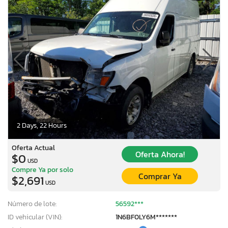
2 Days, 22 Hours
Oferta Actual
Oferta Ahora!
$0
USD
Compre Ya por solo
Comprar Ya
$2,691
USD
Número de lote:
56592***
ID vehicular (VIN):
1N6BF0LY6M*******