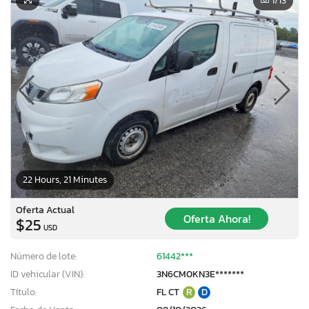
1
/13
22 Hours, 21 Minutes
Oferta Actual
Oferta Ahora!
$25
USD
Número de lote:
61442***
ID vehicular (VIN):
3N6CM0KN3E*******
Título:
FL CT
R
D