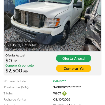
23 Hours, 21 Minutes
Oferta Actual
Oferta Ahora!
$0
USD
Compre Ya por solo
Comprar Ya
$2,500
USD
Número de lote:
64149***
ID vehicular (VIN):
1N6BF0KY7J*******
Título:
WI CT
R
Fecha de Venta:
08/10/2026