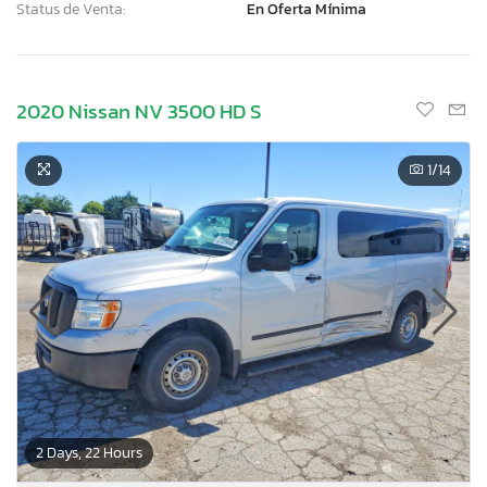
Status de Venta:
En Oferta Mínima
2020 Nissan NV 3500 HD S
1
/14
×
2 Days, 22 Hours