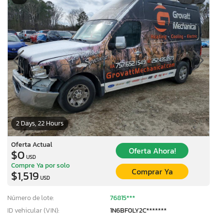
2 Days, 22 Hours
Oferta Actual
Oferta Ahora!
$0
USD
Compre Ya por solo
Comprar Ya
$1,519
USD
Número de lote:
76815***
ID vehicular (VIN):
1N6BF0LY2C*******