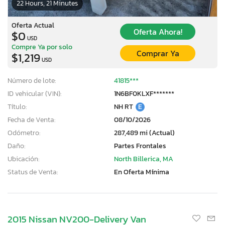
22 Hours, 21 Minutes
Oferta Actual
Oferta Ahora!
$0
USD
Compre Ya por solo
Comprar Ya
$1,219
USD
Número de lote:
41815***
ID vehicular (VIN):
1N6BF0KLXF*******
Título:
NH RT
E
Fecha de Venta:
08/10/2026
Odómetro:
287,489 mi (Actual)
Daño:
Partes Frontales
Ubicación:
North Billerica, MA
Status de Venta:
En Oferta Mínima
2015 Nissan NV200-Delivery Van