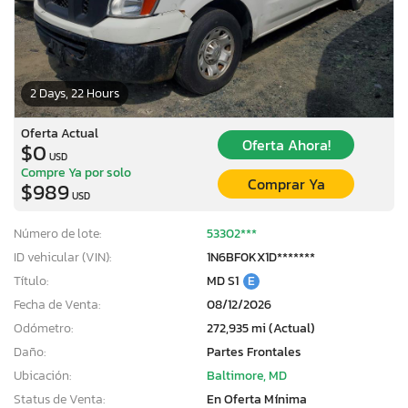
2 Days, 22 Hours
Oferta Actual
Oferta Ahora!
$0
USD
Compre Ya por solo
Comprar Ya
$989
USD
Número de lote:
53302***
ID vehicular (VIN):
1N6BF0KX1D*******
Título:
MD S1
E
Fecha de Venta:
08/12/2026
Odómetro:
272,935 mi (Actual)
Daño:
Partes Frontales
Ubicación:
Baltimore, MD
Status de Venta:
En Oferta Mínima