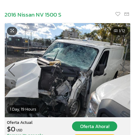
2016 Nissan NV 1500 S
1
/12
1 Day, 19 Hours
Oferta Actual
Oferta Ahora!
$0
USD