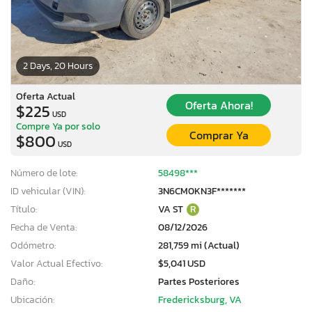
2 Days, 20 Hours
Oferta Actual
Oferta Ahora!
$225
USD
Compre Ya por solo
Comprar Ya
$800
USD
Número de lote:
58498***
ID vehicular (VIN):
3N6CM0KN3F*******
Título:
VA ST
R
Fecha de Venta:
08/12/2026
Odómetro:
281,759 mi (Actual)
Valor Actual Efectivo:
$5,041 USD
Daño:
Partes Posteriores
Ubicación:
Fredericksburg, VA