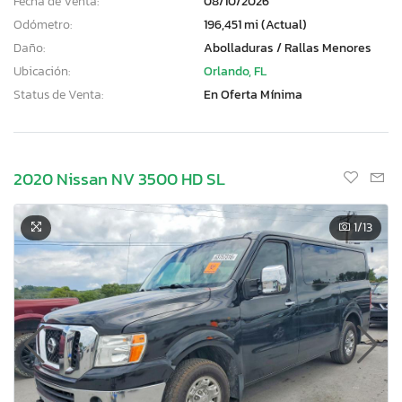
Fecha de Venta:
08/10/2026
Odómetro:
196,451 mi (Actual)
Daño:
Abolladuras / Rallas Menores
Ubicación:
Orlando, FL
Status de Venta:
En Oferta Mínima
2020 Nissan NV 3500 HD SL
1
/13