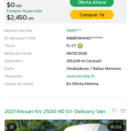
Oferta Ahora!
$0
USD
Compre Ya por solo
Comprar Ya
$2,450
USD
Número de lote:
53951***
ID vehicular (VIN):
1N6BF0KM4G*******
Título:
FL CT
R
Fecha de Venta:
08/12/2026
Odómetro:
255,639 mi (Actual)
Daño:
Abolladuras / Rallas Menores
Ubicación:
Jacksonville, FL
Status de Venta:
En Oferta Mínima
2021 Nissan NV 2500 HD SV-Delivery Van
1
/13