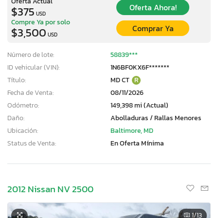
Oferta Actual
Oferta Ahora!
$375
USD
Compre Ya por solo
Comprar Ya
$3,500
USD
Número de lote:
58839***
ID vehicular (VIN):
1N6BF0KX6F*******
Título:
MD CT
R
Fecha de Venta:
08/11/2026
Odómetro:
149,398 mi (Actual)
Daño:
Abolladuras / Rallas Menores
Ubicación:
Baltimore, MD
Status de Venta:
En Oferta Mínima
2012 Nissan NV 2500
1
/13