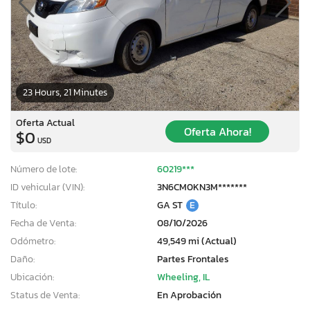
23 Hours, 21 Minutes
Oferta Actual
Oferta Ahora!
$0
USD
Número de lote:
60219***
ID vehicular (VIN):
3N6CM0KN3M*******
Título:
GA ST
E
Fecha de Venta:
08/10/2026
Odómetro:
49,549 mi (Actual)
Daño:
Partes Frontales
Ubicación:
Wheeling, IL
Status de Venta:
En Aprobación