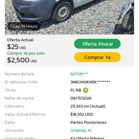
1 Day, 19 Hours
Oferta Actual
Oferta Ahora!
$25
USD
Compre Ya por solo
Comprar Ya
$2,500
USD
Número de lote:
60705***
ID vehicular (VIN):
3N6CM0KN5K*******
Título:
FL RB
R
Fecha de Venta:
08/11/2026
Odómetro:
211,343 mi (Actual)
Valor Actual Efectivo:
$16,552 USD
Daño:
Partes Posteriores
Ubicación:
Orlando, FL
Status de Venta:
En Oferta Mínima