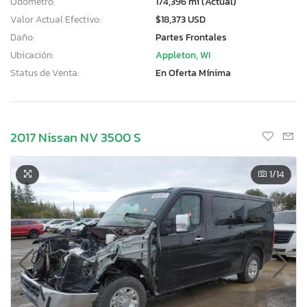
Odómetro:
174,396 mi (Actual)
Valor Actual Efectivo:
$18,373 USD
Daño:
Partes Frontales
Ubicación:
Appleton, WI
Status de Venta:
En Oferta Mínima
2017 Nissan NV 3500 S
1
/14