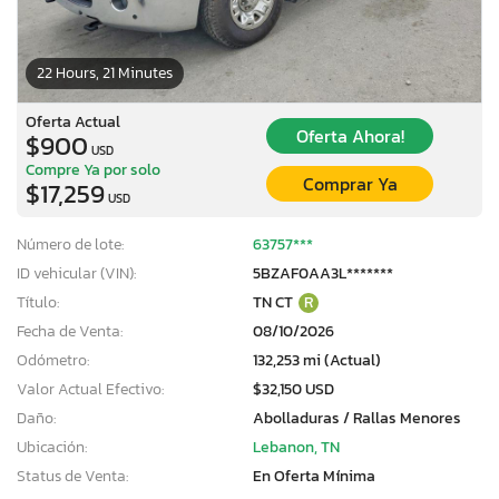
22 Hours, 21 Minutes
Oferta Actual
Oferta Ahora!
$900
USD
Compre Ya por solo
Comprar Ya
$17,259
USD
Número de lote:
63757***
ID vehicular (VIN):
5BZAF0AA3L*******
Título:
TN CT
R
Fecha de Venta:
08/10/2026
Odómetro:
132,253 mi (Actual)
Valor Actual Efectivo:
$32,150 USD
Daño:
Abolladuras / Rallas Menores
Ubicación:
Lebanon, TN
Status de Venta:
En Oferta Mínima