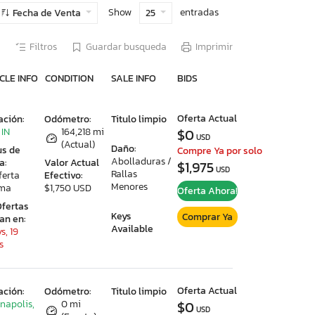
Show
entradas
Fecha de Venta
25
Filtros
Guardar busqueda
Imprimir
CLE INFO
CONDITION
SALE INFO
BIDS
Oferta Actual
ación:
Odómetro:
Titulo limpio
 IN
164,218 mi
$0
USD
(Actual)
Daño:
us de
Compre Ya por solo
Abolladuras /
a:
Valor Actual
$1,975
USD
Rallas
ferta
Efectivo:
Menores
ima
$1,750 USD
Oferta Ahora!
Ofertas
Keys
Comprar Ya
ran en:
Available
s, 19
s
Oferta Actual
ación:
Odómetro:
Titulo limpio
anapolis,
0 mi
$0
USD