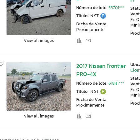
IN
Número de lote:
55701***
Stat
Vent
Título:
IN ST
E
En O
Fecha de Venta:
Mín
Proximamente
Pro
View all images
Ubic
2017 Nissan Frontier
Cicer
PRO-4X
Stat
Número de lote:
61841***
Vent
En O
Título:
IN ST
R
Mín
Fecha de Venta:
Pro
Proximamente
View all images