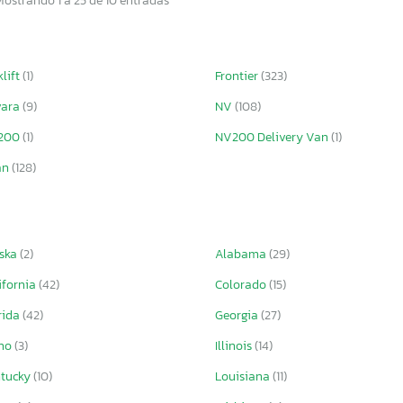
Mostrando 1 a 25 de 10 entradas
klift
(1)
Frontier
(323)
vara
(9)
NV
(108)
200
(1)
NV200 Delivery Van
(1)
an
(128)
ska
(2)
Alabama
(29)
ifornia
(42)
Colorado
(15)
rida
(42)
Georgia
(27)
aho
(3)
Illinois
(14)
ntucky
(10)
Louisiana
(11)