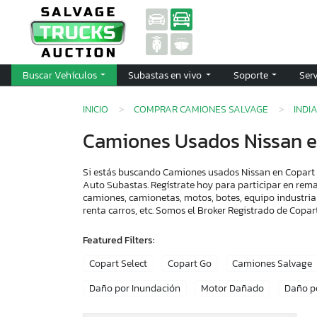
Buscar Vehículos
Subastas en vivo
Soporte
Ser
INICIO
COMPRAR CAMIONES SALVAGE
INDI
Camiones Usados Nissan e
Si estás buscando Camiones usados Nissan en Copart i
Auto Subastas. Regístrate hoy para participar en rema
camiones, camionetas, motos, botes, equipo industria
renta carros, etc. Somos el Broker Registrado de Cop
Featured Filters:
Copart Select
Copart Go
Camiones Salvage
Daño por Inundación
Motor Dañado
Daño p