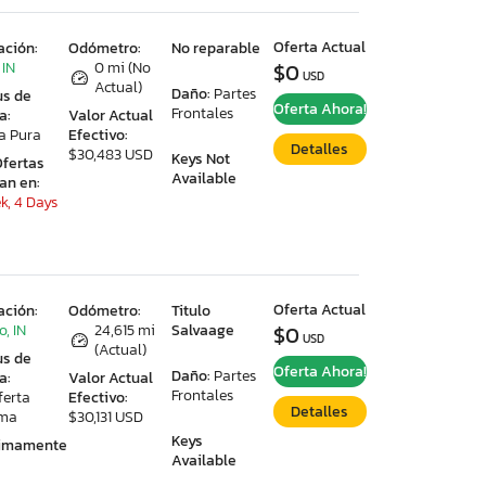
Oferta Actual
ación:
Odómetro:
No reparable
 IN
0 mi (No
$0
USD
Actual)
Daño:
Partes
us de
Oferta Ahora!
Frontales
a:
Valor Actual
a Pura
Efectivo:
Detalles
$30,483 USD
Keys Not
Ofertas
Available
ran en:
k, 4 Days
Oferta Actual
ación:
Odómetro:
Titulo
o, IN
24,615 mi
Salvaage
$0
USD
(Actual)
us de
Oferta Ahora!
Daño:
Partes
a:
Valor Actual
Frontales
ferta
Efectivo:
Detalles
ima
$30,131 USD
Keys
ximamente
Available