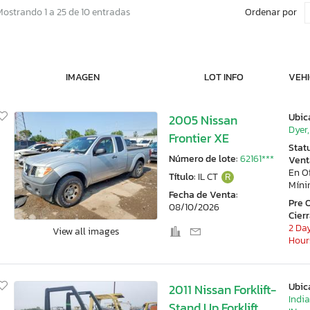
Ordenar por
Mostrando 1 a 25 de 10 entradas
IMAGEN
LOT INFO
VEHI
Ubic
2005 Nissan
Dyer,
Frontier XE
Stat
Número de lote:
62161***
Vent
En O
Título:
IL CT
R
Mín
Fecha de Venta:
Pre 
08/10/2026
Cier
2 Day
View all images
Hour
Ubic
2011 Nissan Forklift-
Indi
Stand Up Forklift