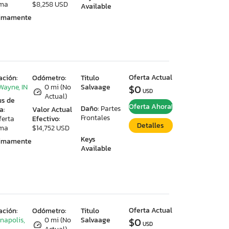
ima
$8,258 USD
Available
ximamente
Oferta Actual
ación:
Odómetro:
Titulo
Wayne, IN
0 mi (No
Salvaage
$0
USD
Actual)
us de
Oferta Ahora!
Daño:
Partes
a:
Valor Actual
Frontales
ferta
Efectivo:
Detalles
ima
$14,752 USD
Keys
ximamente
Available
Oferta Actual
ación:
Odómetro:
Titulo
anapolis,
0 mi (No
Salvaage
$0
USD