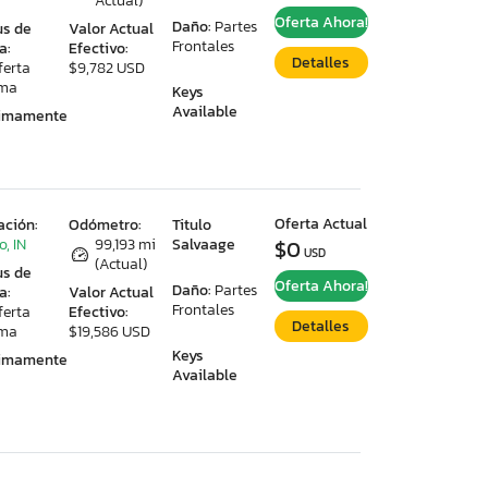
Actual)
Oferta Ahora!
Daño:
Partes
us de
Valor Actual
Frontales
a:
Efectivo:
Detalles
ferta
$9,782 USD
ima
Keys
Available
ximamente
Oferta Actual
ación:
Odómetro:
Titulo
o, IN
99,193 mi
Salvaage
$0
USD
(Actual)
us de
Oferta Ahora!
Daño:
Partes
a:
Valor Actual
Frontales
ferta
Efectivo:
Detalles
ima
$19,586 USD
Keys
ximamente
Available