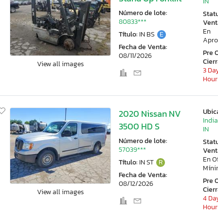
IN
Número de lote:
Stat
80833***
Vent
En
Título:
IN BS
E
Apro
Fecha de Venta:
Pre 
08/11/2026
Cier
View all images
3 Day
Hour
Ubic
2020 Nissan NV
Indi
3500 HD S
IN
Número de lote:
Stat
57039***
Vent
En O
Título:
IN ST
R
Mín
Fecha de Venta:
Pre 
08/12/2026
Cier
View all images
4 Day
Hour