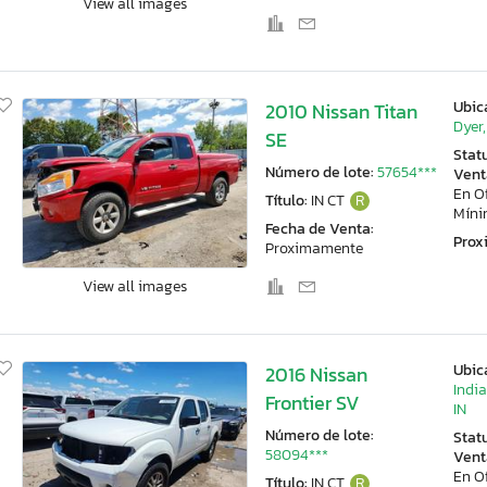
View all images
Ubic
2010 Nissan Titan
Dyer,
SE
Stat
Número de lote:
57654***
Vent
En O
Título:
IN CT
R
Mín
Fecha de Venta:
Pro
Proximamente
View all images
Ubic
2016 Nissan
Indi
Frontier SV
IN
Número de lote:
Stat
58094***
Vent
En O
Título:
IN CT
R