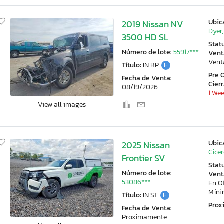
Ubic
2019 Nissan NV
Dyer,
3500 HD SL
Stat
Número de lote:
55917***
Vent
Vent
Título:
IN BP
E
Pre 
Fecha de Venta:
Cier
08/19/2026
1 Wee
View all images
Ubic
2025 Nissan
Cicer
Frontier SV
Stat
Número de lote:
Vent
53086***
En O
Mín
Título:
IN ST
E
Pro
Fecha de Venta:
Proximamente