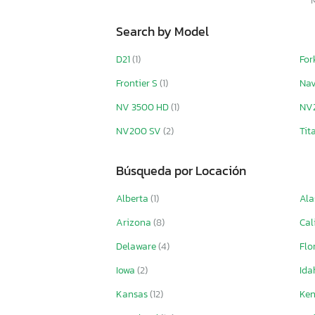
Stoughton 53
Search by Model
Strick
Sure Trac
D21
(1)
For
Tico
Timpte
Frontier S
(1)
Na
Toyota
NV 3500 HD
(1)
NV
Travel Supreme
United
NV200 SV
(2)
Tit
Unknown
Urwi
Búsqueda por Locación
Utility
Utility Tr
Alberta
(1)
Ala
Utility Trailer
Arizona
(8)
Cal
Utility Trailer Manufactu
Vanguard
Delaware
(4)
Flo
Vanguard Trailer
Iowa
(2)
Id
Volvo
Wabash
Kansas
(12)
Ke
Wildcat