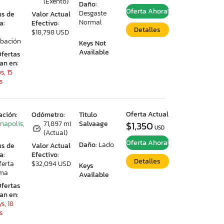
(Exento)
Daño:
Oferta Ahora!
Desgaste
us de
Valor Actual
Normal
a:
Efectivo:
Detalles
$18,798 USD
bación
Keys Not
Available
Ofertas
ran en:
s, 15
s
Oferta Actual
ación:
Odómetro:
Titulo
anapolis,
71,897 mi
Salvaage
$1,350
USD
(Actual)
Oferta Ahora!
Daño:
Lado
us de
Valor Actual
a:
Efectivo:
Detalles
ferta
$32,094 USD
Keys
ima
Available
Ofertas
ran en:
s, 18
s