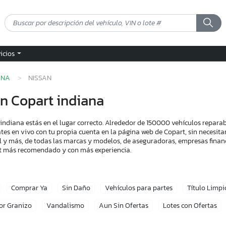
vicios
ANA
NISSAN
n Copart indiana
ndiana estás en el lugar correcto. Alrededor de 150000 vehículos repara
tes en vivo con tu propia cuenta en la página web de Copart, sin necesita
l y más, de todas las marcas y modelos, de aseguradoras, empresas financ
art más recomendado y con más experiencia.
Comprar Ya
Sin Daño
Vehículos para partes
Título Limpi
or Granizo
Vandalismo
Aun Sin Ofertas
Lotes con Ofertas