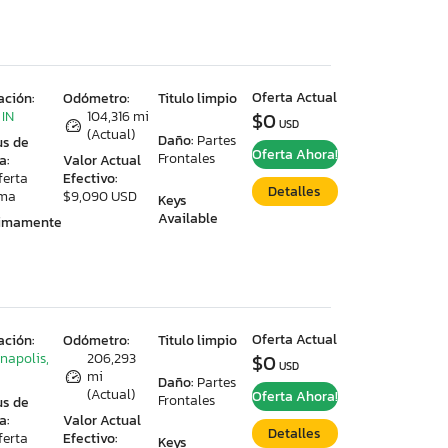
Oferta Actual
ación:
Odómetro:
Titulo limpio
 IN
104,316 mi
$0
USD
(Actual)
Daño:
Partes
us de
Oferta Ahora!
Frontales
a:
Valor Actual
ferta
Efectivo:
Detalles
ima
$9,090 USD
Keys
Available
ximamente
Oferta Actual
ación:
Odómetro:
Titulo limpio
anapolis,
206,293
$0
USD
mi
Daño:
Partes
(Actual)
Oferta Ahora!
Frontales
us de
a:
Valor Actual
Detalles
ferta
Efectivo:
Keys