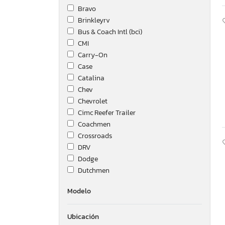
Bravo
Brinkleyrv
Bus & Coach Intl (bci)
CMI
Carry-On
Case
Catalina
Chev
Chevrolet
Cimc Reefer Trailer
Coachmen
Crossroads
DRV
Dodge
Dutchmen
Fleetwood
Modelo
Ford
Foresriver
Ubicación
Forest River