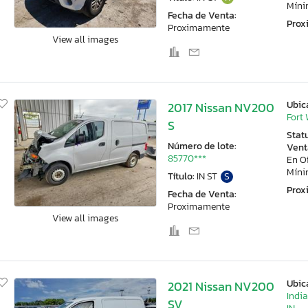
Mín
Fecha de Venta:
Pro
Proximamente
View all images
Ubic
2017 Nissan NV200
Fort 
S
Stat
Número de lote:
Vent
85770***
En O
Mín
Título:
IN ST
S
Pro
Fecha de Venta:
Proximamente
View all images
Ubic
2021 Nissan NV200
Indi
SV