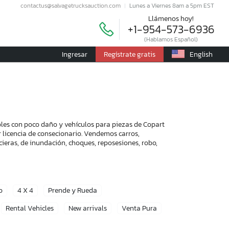
contactus@salvagetrucksauction.com
Lunes a Viernes 8am a 5pm EST
Llámenos hoy!
+1-954-573-6936
(Hablamos Español)
Ingresar
Regístrate gratis
English
bles con poco daño y vehículos para piezas de Copart
r licencia de consecionario. Vendemos carros,
ieras, de inundación, choques, reposesiones, robo,
o
4 X 4
Prende y Rueda
Rental Vehicles
New arrivals
Venta Pura