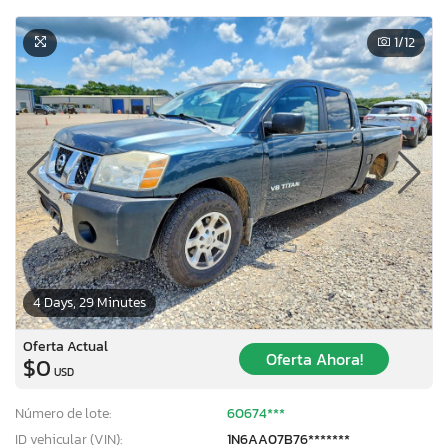
1
/12
4 Days, 29 Minutes
Oferta Actual
Oferta Ahora!
$0
USD
Número de lote:
60674***
ID vehicular (VIN):
1N6AA07B76*******