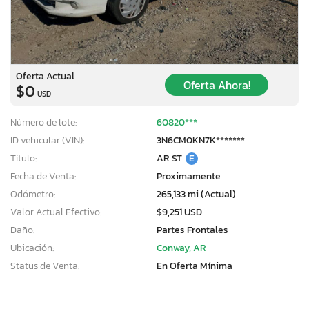
Oferta Actual
Oferta Ahora!
$0
USD
Número de lote:
60820***
ID vehicular (VIN):
3N6CM0KN7K*******
Título:
AR ST
E
Fecha de Venta:
Proximamente
Odómetro:
265,133 mi (Actual)
Valor Actual Efectivo:
$9,251 USD
Daño:
Partes Frontales
Ubicación:
Conway, AR
Status de Venta:
En Oferta Mínima