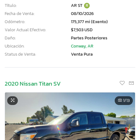
Título:
AR ST
R
Fecha de Venta:
08/10/2026
Odómetro:
175,377 mi (Exento)
Valor Actual Efectivo:
$7,503 USD
Daño:
Partes Posteriores
Ubicación:
Conway, AR
Status de Venta:
Venta Pura
2020 Nissan Titan SV
1
/13