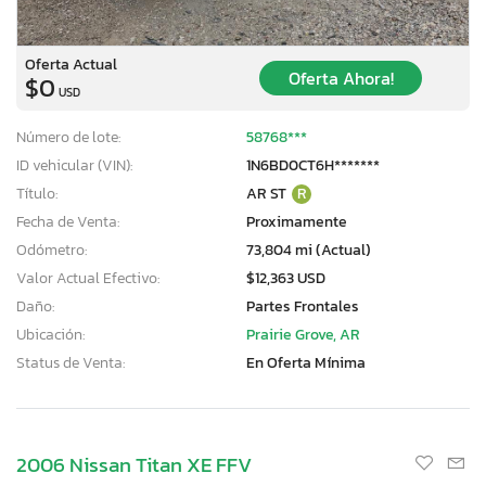
Oferta Actual
Oferta Ahora!
$0
USD
Número de lote:
58768***
ID vehicular (VIN):
1N6BD0CT6H*******
Título:
AR ST
R
Fecha de Venta:
Proximamente
Odómetro:
73,804 mi (Actual)
Valor Actual Efectivo:
$12,363 USD
Daño:
Partes Frontales
Ubicación:
Prairie Grove, AR
Status de Venta:
En Oferta Mínima
2006 Nissan Titan XE FFV