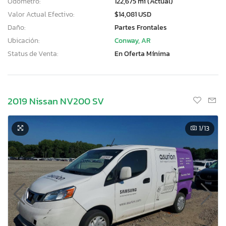
Odómetro:
122,675 mi (Actual)
Valor Actual Efectivo:
$14,081 USD
Daño:
Partes Frontales
Ubicación:
Conway, AR
Status de Venta:
En Oferta Mínima
2019 Nissan NV200 SV
1
/13