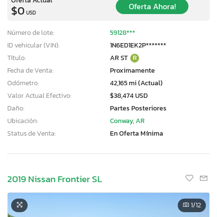
Oferta Ahora!
$0
USD
Número de lote:
59128***
ID vehicular (VIN):
1N6ED1EK2P*******
Título:
AR ST
R
Fecha de Venta:
Proximamente
Odómetro:
42,165 mi (Actual)
Valor Actual Efectivo:
$38,474 USD
Daño:
Partes Posteriores
Ubicación:
Conway, AR
Status de Venta:
En Oferta Mínima
2019 Nissan Frontier SL
1
/12