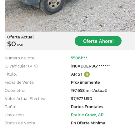
Oferta Actual
Oferta Ahora!
$0
USD
Número de lote:
55061***
ID vehicular (VIN):
1N6AD0ER9G*******
Título:
AR ST
R
Fecha de Venta:
Proximamente
Odómetro:
197,658 mi (Actual)
Valor Actual Efectivo:
$7,977 USD
Daño:
Partes Frontales
Ubicación:
Prairie Grove, AR
Status de Venta:
En Oferta Mínima