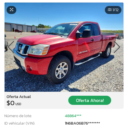
1
/12
Oferta Actual
Oferta Ahora!
$0
USD
Número de lote:
48864***
ID vehicular (VIN):
1N6BA06B76*******