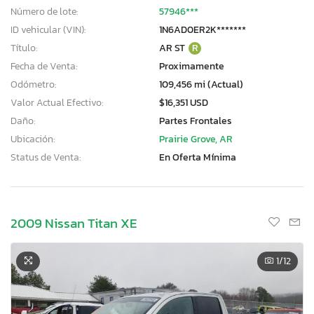
Número de lote:
57946***
ID vehicular (VIN):
1N6AD0ER2K*******
Título:
AR ST
R
Fecha de Venta:
Proximamente
Odómetro:
109,456 mi (Actual)
Valor Actual Efectivo:
$16,351 USD
Daño:
Partes Frontales
Ubicación:
Prairie Grove, AR
Status de Venta:
En Oferta Mínima
2009 Nissan Titan XE
1
/12