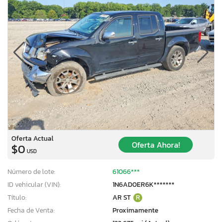
Oferta Actual
Oferta Ahora!
$0
USD
Número de lote:
61066***
ID vehicular (VIN):
1N6AD0ER6K*******
Título:
AR ST
R
Fecha de Venta:
Proximamente