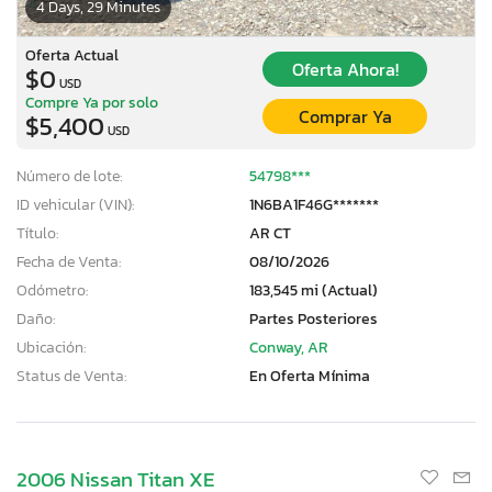
4 Days, 29 Minutes
Oferta Actual
Oferta Ahora!
$0
USD
Compre Ya por solo
Comprar Ya
$5,400
USD
Número de lote:
54798***
ID vehicular (VIN):
1N6BA1F46G*******
Título:
AR CT
Fecha de Venta:
08/10/2026
Odómetro:
183,545 mi (Actual)
Daño:
Partes Posteriores
Ubicación:
Conway, AR
Status de Venta:
En Oferta Mínima
2006 Nissan Titan XE