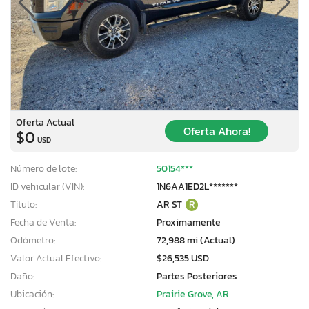
Oferta Actual
Oferta Ahora!
$0
USD
Número de lote:
50154***
ID vehicular (VIN):
1N6AA1ED2L*******
Título:
AR ST
R
Fecha de Venta:
Proximamente
Odómetro:
72,988 mi (Actual)
Valor Actual Efectivo:
$26,535 USD
Daño:
Partes Posteriores
Ubicación:
Prairie Grove, AR