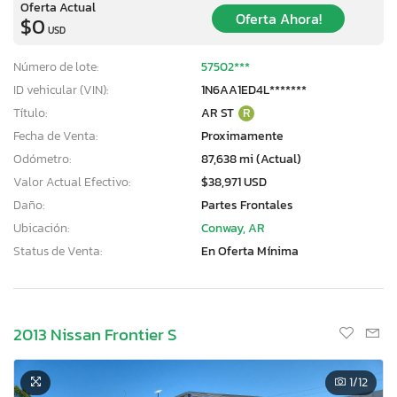
Oferta Actual
Oferta Ahora!
$0
USD
Número de lote:
57502***
ID vehicular (VIN):
1N6AA1ED4L*******
Título:
AR ST
R
Fecha de Venta:
Proximamente
Odómetro:
87,638 mi (Actual)
Valor Actual Efectivo:
$38,971 USD
Daño:
Partes Frontales
Ubicación:
Conway, AR
Status de Venta:
En Oferta Mínima
2013 Nissan Frontier S
1
/12