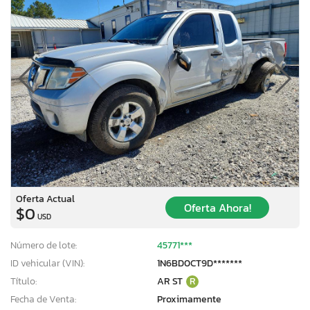
Oferta Actual
Oferta Ahora!
$0
USD
Número de lote:
45771***
ID vehicular (VIN):
1N6BD0CT9D*******
Título:
AR ST
R
Fecha de Venta:
Proximamente