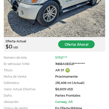
Oferta Actual
Oferta Ahora!
$0
USD
Número de lote:
57512***
ID vehicular (VIN):
1N6BA0ED2F*******
Título:
AR ST
R
Fecha de Venta:
Proximamente
Odómetro:
218,406 mi (Actual)
Valor Actual Efectivo:
$8,609 USD
Daño:
Partes Frontales
Ubicación:
Conway, AR
Status de Venta:
En Oferta Mínima