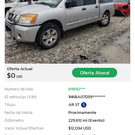
Oferta Actual
Oferta Ahora!
$0
USD
Número de lote:
69692***
ID vehicular (VIN):
1N6BA07D59*******
Título:
AR ST
S
Fecha de Venta:
Proximamente
Odómetro:
229,612 mi (Exento)
Valor Actual Efectivo:
$12,034 USD