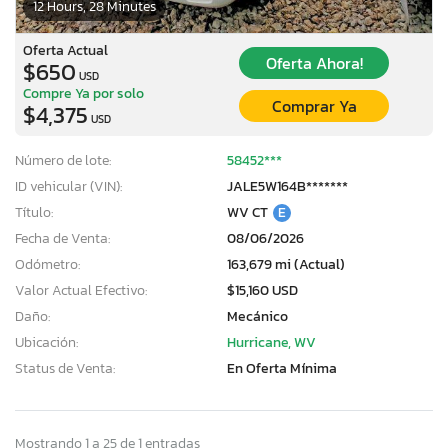
12 Hours, 28 Minutes
Oferta Actual
Oferta Ahora!
$650
USD
Compre Ya por solo
Comprar Ya
$4,375
USD
Número de lote:
58452***
ID vehicular (VIN):
JALE5W164B*******
Título:
WV CT
E
Fecha de Venta:
08/06/2026
Odómetro:
163,679 mi (Actual)
Valor Actual Efectivo:
$15,160 USD
Daño:
Mecánico
Ubicación:
Hurricane, WV
Status de Venta:
En Oferta Mínima
Mostrando 1 a 25 de 1 entradas