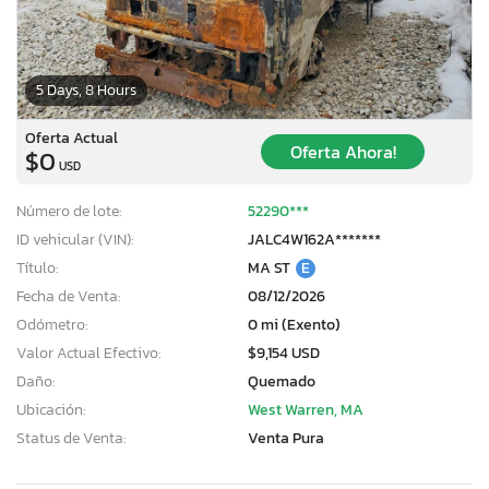
5 Days, 8 Hours
Oferta Actual
Oferta Ahora!
$0
USD
Número de lote:
52290***
ID vehicular (VIN):
JALC4W162A*******
Título:
MA ST
E
Fecha de Venta:
08/12/2026
Odómetro:
0 mi (Exento)
Valor Actual Efectivo:
$9,154 USD
Daño:
Quemado
Ubicación:
West Warren, MA
Status de Venta:
Venta Pura