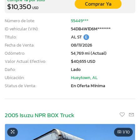
Comprar Ya
$10,350
USD
Número de lote:
55449***
ID vehicular (VIN):
54DB4W1D6M*******
Título:
AL ST
E
Fecha de Venta:
08/11/2026
Odómetro:
54,769 mi (Actual)
Valor Actual Efectivo:
$40,655 USD
Daño:
Lado
Ubicación:
Hueytown, AL
Status de Venta:
En Oferta Mínima
2005 Isuzu NPR BOX Truck
1
/10