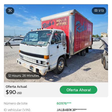
1
/13
12 Hours, 26 Minutes
Oferta Actual
Oferta Ahora!
$90
USD
Número de lote:
60976***
ID vehicular (VIN):
JALB4B1K3P*******