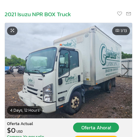
2021 Isuzu NPR BOX Truck
1
/13
4 Days, 12 Hours
Oferta Actual
Oferta Ahora!
$0
USD
Compre Ya por solo