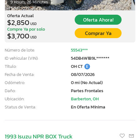
9 Hours, 26 Minutes
Oferta Actual
Oferta Ahora!
$2,850
USD
Compre Ya por solo
Comprar Ya
$3,700
USD
Número de lote:
55543***
ID vehicular (VIN):
54DB4W1B9L*******
Título:
OH CT
E
Fecha de Venta:
08/07/2026
Odómetro:
0 mi (No Actual)
Daño:
Partes Frontales
Ubicación:
Barberton, OH
Status de Venta:
En Oferta Mínima
1993 Isuzu NPR BOX Truck