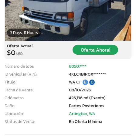
3 Days, 11 Hours
Oferta Actual
Oferta Ahora!
$0
USD
Número de lote:
60507***
ID vehicular (VIN):
4KLC4B1R0X*******
Título:
WA CT
E
D
Fecha de Venta:
08/10/2026
Odómetro:
426,196 mi (Exento)
Daño:
Partes Posteriores
Ubicación:
Arlington, WA
Status de Venta:
En Oferta Mínima