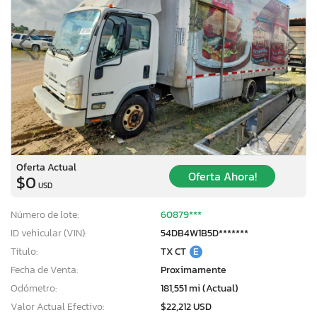
Oferta Actual
Oferta Ahora!
$0
USD
Número de lote:
60879***
ID vehicular (VIN):
54DB4W1B5D*******
Título:
TX CT
E
Fecha de Venta:
Proximamente
Odómetro:
181,551 mi (Actual)
Valor Actual Efectivo:
$22,212 USD