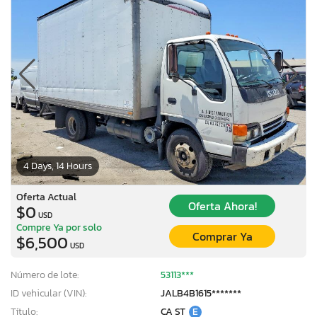
4 Days, 14 Hours
Oferta Actual
Oferta Ahora!
$0
USD
Compre Ya por solo
Comprar Ya
$6,500
USD
Número de lote:
53113***
ID vehicular (VIN):
JALB4B1615*******
Título:
CA ST
E