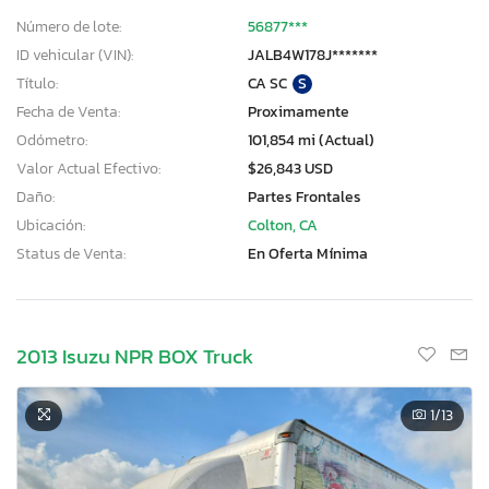
Número de lote:
56877***
ID vehicular (VIN):
JALB4W178J*******
Título:
CA SC
S
Fecha de Venta:
Proximamente
Odómetro:
101,854 mi (Actual)
Valor Actual Efectivo:
$26,843 USD
Daño:
Partes Frontales
Ubicación:
Colton, CA
Status de Venta:
En Oferta Mínima
2013 Isuzu NPR BOX Truck
1
/13