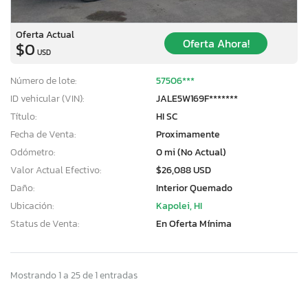
Oferta Actual
Oferta Ahora!
$0
USD
Número de lote:
57506***
ID vehicular (VIN):
JALE5W169F*******
Título:
HI SC
Fecha de Venta:
Proximamente
Odómetro:
0 mi (No Actual)
Valor Actual Efectivo:
$26,088 USD
Daño:
Interior Quemado
Ubicación:
Kapolei, HI
Status de Venta:
En Oferta Mínima
Mostrando 1 a 25 de 1 entradas