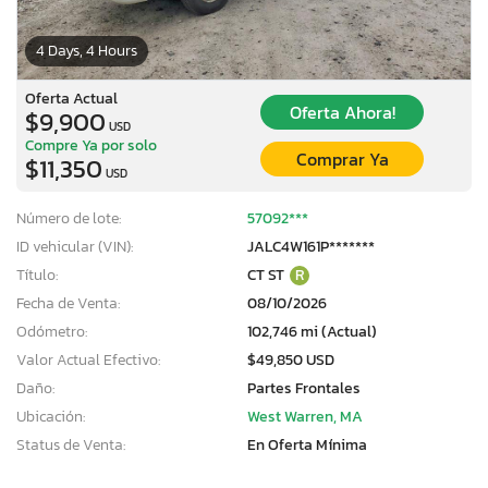
4 Days, 4 Hours
Oferta Actual
Oferta Ahora!
$9,900
USD
Compre Ya por solo
Comprar Ya
$11,350
USD
Número de lote:
57092***
ID vehicular (VIN):
JALC4W161P*******
Título:
CT ST
R
Fecha de Venta:
08/10/2026
Odómetro:
102,746 mi (Actual)
Valor Actual Efectivo:
$49,850 USD
Daño:
Partes Frontales
Ubicación:
West Warren, MA
Status de Venta:
En Oferta Mínima