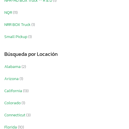
NPR-HD BOX Truck ** R & D
(1)
NQR
(11)
NRR BOX Truck
(1)
Small Pickup
(1)
Búsqueda por Locación
Alabama
(2)
Arizona
(1)
California
(13)
Colorado
(1)
Connecticut
(3)
Florida
(10)