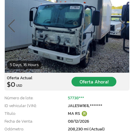
5 Days, 16 Hours
Oferta Actual
Oferta Ahora!
$0
USD
Número de lote:
57738***
ID vehicular (VIN):
JALE5W161L*******
Título:
MA RS
R
Fecha de Venta:
08/12/2026
Odómetro:
208,230 mi (Actual)