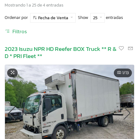
Mostrando 1 a 25 de 4 entradas
Ordenar por
Show
entradas
Fecha de Venta
25
Filtros
2023 Isuzu NPR HD Reefer BOX Truck ** R &
D * PRI Fleet **
1
/13