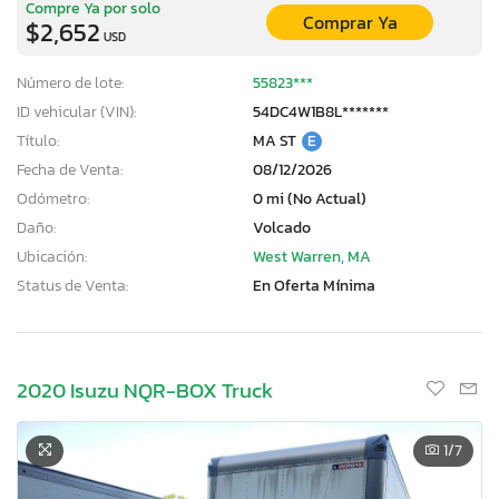
Compre Ya por solo
Comprar Ya
$2,652
USD
Número de lote:
55823***
ID vehicular (VIN):
54DC4W1B8L*******
Título:
MA ST
E
Fecha de Venta:
08/12/2026
Odómetro:
0 mi (No Actual)
Daño:
Volcado
Ubicación:
West Warren, MA
Status de Venta:
En Oferta Mínima
2020 Isuzu NQR-BOX Truck
1
/7