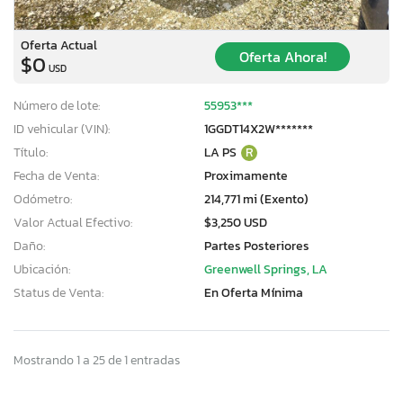
Oferta Actual
Oferta Ahora!
$0
USD
Número de lote:
55953***
ID vehicular (VIN):
1GGDT14X2W*******
Título:
LA PS
R
Fecha de Venta:
Proximamente
Odómetro:
214,771 mi (Exento)
Valor Actual Efectivo:
$3,250 USD
Daño:
Partes Posteriores
Ubicación:
Greenwell Springs, LA
Status de Venta:
En Oferta Mínima
Mostrando 1 a 25 de 1 entradas