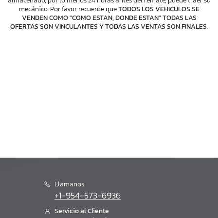
almacenado, por lo menos 24 horas antes del remate, puede traer su
mecánico. Por favor recuerde que
TODOS LOS VEHICULOS SE
VENDEN COMO "COMO ESTAN, DONDE ESTAN" TODAS LAS
OFERTAS SON VINCULANTES Y TODAS LAS VENTAS SON FINALES
.
Llámanos:
+1-954-573-6936
Servicio al Cliente