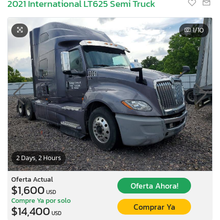
2021 International LT625 Semi Truck
1
/10
2 Days, 2 Hours
Oferta Actual
Oferta Ahora!
$1,600
USD
Compre Ya por solo
Comprar Ya
$14,400
USD