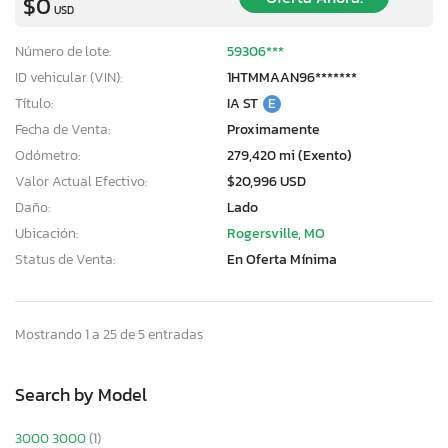
$0
USD
Número de lote:
59306***
ID vehicular (VIN):
1HTMMAAN96*******
Título:
IA ST
E
Fecha de Venta:
Proximamente
Odómetro:
279,420 mi (Exento)
Valor Actual Efectivo:
$20,996 USD
Daño:
Lado
Ubicación:
Rogersville, MO
Status de Venta:
En Oferta Mínima
Mostrando 1 a 25 de 5 entradas
Search by Model
3000 3000
(1)