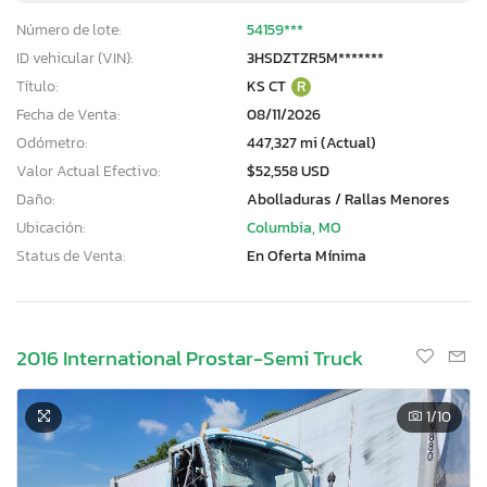
Número de lote:
54159***
ID vehicular (VIN):
3HSDZTZR5M*******
Título:
KS CT
R
Fecha de Venta:
08/11/2026
Odómetro:
447,327 mi (Actual)
Valor Actual Efectivo:
$52,558 USD
Daño:
Abolladuras / Rallas Menores
Ubicación:
Columbia, MO
Status de Venta:
En Oferta Mínima
2016 International Prostar-Semi Truck
1
/10