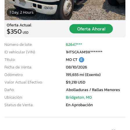
1 Day, 2 Hours
Oferta Actual
Oferta Ahora!
$350
USD
Número de lote:
62647***
ID vehicular (VIN):
1HTSCAAM9X*******
Título:
MO CT
E
Fecha de Venta:
08/10/2026
Odómetro:
195,655 mi (Exento)
Valor Actual Efectivo:
$9,218 USD
Daño:
Abolladuras / Rallas Menores
Ubicación:
Bridgeton, MO
Status de Venta:
En Aprobación