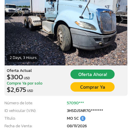
2 Days, 3 Hours
Oferta Actual
Oferta Ahora!
$300
USD
Compre Ya por solo
Comprar Ya
$2,675
USD
Número de lote:
57090***
ID vehicular (VIN):
3HSDJSNR7G*******
Título:
MO SC
E
Fecha de Venta:
08/11/2026