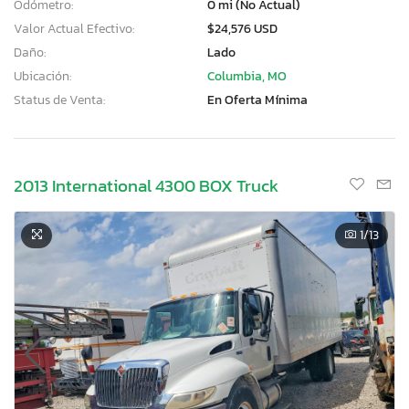
Odómetro:
0 mi (No Actual)
Valor Actual Efectivo:
$24,576 USD
Daño:
Lado
Ubicación:
Columbia, MO
Status de Venta:
En Oferta Mínima
2013 International 4300 BOX Truck
1
/13