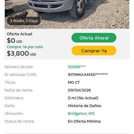
3 Weeks, 5 Days
Oferta Actual
Oferta Ahora!
$0
USD
Compre Ya por solo
Comprar Ya
$3,800
USD
Número de lote:
50088***
ID vehicular (VIN):
1HTMMAAMXD*******
Título:
MO CT
Fecha de Venta:
09/04/2026
Odómetro:
0 mi (No Actual)
Daño:
Historia de Daños
Ubicación:
Bridgeton, MO
Status de Venta:
En Oferta Mínima