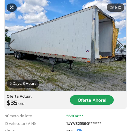
1
/10
5 Days, 3 Hours
Oferta Actual
Oferta Ahora!
$35
USD
Número de lote:
56804***
ID vehicular (VIN):
1UYVS2536G*******