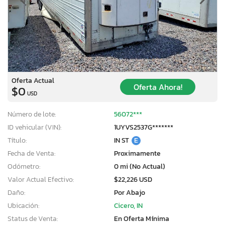
Oferta Actual
Oferta Ahora!
$0
USD
Número de lote:
56072***
ID vehicular (VIN):
1UYVS2537G*******
Título:
IN ST
E
Fecha de Venta:
Proximamente
Odómetro:
0 mi (No Actual)
Valor Actual Efectivo:
$22,226 USD
Daño:
Por Abajo
Ubicación:
Cicero, IN
Status de Venta:
En Oferta Mínima