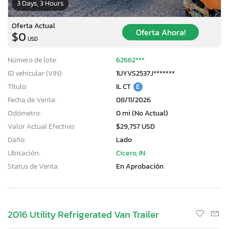
3 Days, 3 Hours
Oferta Actual
Oferta Ahora!
$0
USD
Número de lote:
62662***
ID vehicular (VIN):
1UYVS2537J*******
Título:
IL CT
E
Fecha de Venta:
08/11/2026
Odómetro:
0 mi (No Actual)
Valor Actual Efectivo:
$29,757 USD
Daño:
Lado
Ubicación:
Cicero, IN
Status de Venta:
En Aprobación
2016 Utility Refrigerated Van Trailer