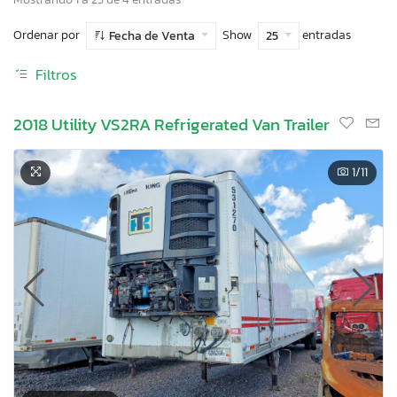
Ordenar por
Show
entradas
Fecha de Venta
25
Filtros
2018 Utility VS2RA Refrigerated Van Trailer
1
/11