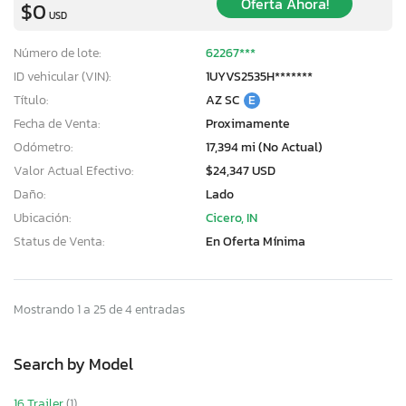
Oferta Ahora!
$0
USD
Número de lote:
62267***
ID vehicular (VIN):
1UYVS2535H*******
Título:
AZ SC
E
Fecha de Venta:
Proximamente
Odómetro:
17,394 mi (No Actual)
Valor Actual Efectivo:
$24,347 USD
Daño:
Lado
Ubicación:
Cicero, IN
Status de Venta:
En Oferta Mínima
Mostrando 1 a 25 de 4 entradas
Search by Model
16 Trailer
(1)