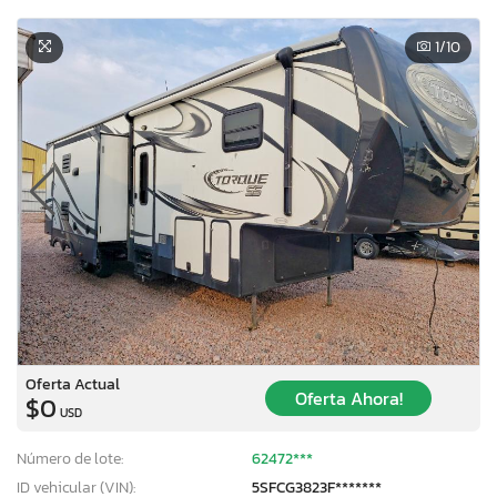
1
/10
Oferta Actual
Oferta Ahora!
$0
USD
Número de lote:
62472***
ID vehicular (VIN):
5SFCG3823F*******