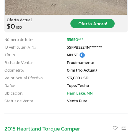
Oferta Actual
Oferta Ahora!
$0
USD
Número de lote:
55650***
ID vehicular (VIN):
5SFPB3224N*******
Título:
MN ST
E
Fecha de Venta:
Proximamente
Odómetro:
0 mi (No Actual)
Valor Actual Efectivo:
$17,839 USD
Daño:
Tope/Techo
Ubicación:
Ham Lake, MN
Status de Venta:
Venta Pura
2015 Heartland Torque Camper