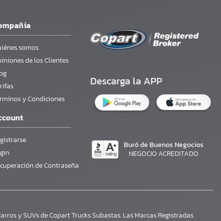
ompañía
iénes somos
iniones de los Clientes
og
Descarga la APP
rifas
rminos y Condiciones
ccount
gistrarse
Buró de Buenos Negocios
gin
NEGOCIO ACREDITADO
cuperación de Contraseña
arros y SUVs de Copart Trucks Subastas. Las Marcas Registradas