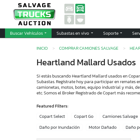
Buscar Vehículos
Subastas en vivo
Soporte
Ser
INICIO
COMPRAR CAMIONES SALVAGE
HEA
Heartland Mallard Usados
Si estás buscando Heartland Mallard usados en Copart
Subastas. Regístrate hoy para participar en remates e
camionetas, motos, botes, equipo industrial y más, de
etc. Somos el Broker Registrado de Copart más recom
Featured Filters:
Copart Select
Copart Go
Camiones Salvage
Daño por Inundación
Motor Dañado
Daño p