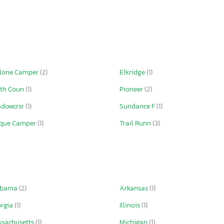
lone Camper
(2)
Elkridge
(1)
th Coun
(1)
Pioneer
(2)
dowcrsr
(1)
Sundance F
(1)
rque Camper
(1)
Trail Runn
(3)
abama
(2)
Arkansas
(1)
rgia
(1)
Illinois
(1)
sachusetts
(1)
Michigan
(1)