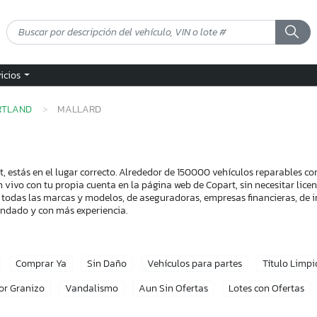
vicios
RTLAND
MALLARD
, estás en el lugar correcto. Alrededor de 150000 vehículos reparables c
n vivo con tu propia cuenta en la página web de Copart, sin necesitar lic
 todas las marcas y modelos, de aseguradoras, empresas financieras, de i
endado y con más experiencia.
Comprar Ya
Sin Daño
Vehículos para partes
Título Limpi
or Granizo
Vandalismo
Aun Sin Ofertas
Lotes con Ofertas