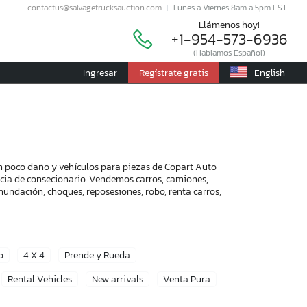
contactus@salvagetrucksauction.com
Lunes a Viernes 8am a 5pm EST
Llámenos hoy!
+1-954-573-6936
(Hablamos Español)
Ingresar
Regístrate gratis
English
on poco daño y vehículos para piezas de Copart Auto
encia de consecionario. Vendemos carros, camiones,
nundación, choques, reposesiones, robo, renta carros,
o
4 X 4
Prende y Rueda
Rental Vehicles
New arrivals
Venta Pura