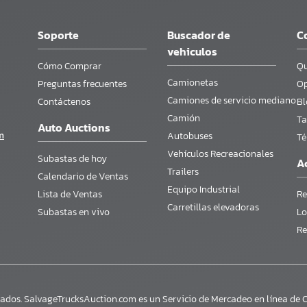
Soporte
Buscador de
C
vehiculos
Cómo Comprar
Qu
Camionetas
Preguntas frecuentes
Op
Camiones de servicio mediano
Contáctenos
Bl
Camión
Ta
Auto Auctions
m
Autobuses
Té
Vehículos Recreacionales
Subastas de hoy
A
Trailers
Calendario de Ventas
Equipo Industrial
Lista de Ventas
Re
Carretillas elevadoras
Subastas en vivo
Lo
Re
ados. SalvageTrucksAuction.com es un Servicio de Mercadeo en línea de C