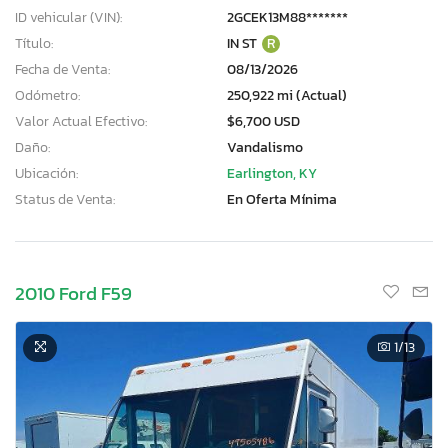
ID vehicular (VIN):
2GCEK13M88*******
Título:
IN ST
R
Fecha de Venta:
08/13/2026
Odómetro:
250,922 mi (Actual)
Valor Actual Efectivo:
$6,700 USD
Daño:
Vandalismo
Ubicación:
Earlington, KY
Status de Venta:
En Oferta Mínima
2010 Ford F59
1
/13