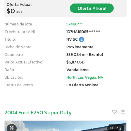
Oferta Actual
Oferta Ahora!
$0
USD
Número de lote:
57488***
ID vehicular (VIN):
1D7HA18D85*******
Título:
NV SC
E
Fecha de Venta:
Proximamente
Odómetro:
339,084 mi (Exento)
Valor Actual Efectivo:
$6,117 USD
Daño:
Vandalismo
Ubicación:
North Las Vegas, NV
Status de Venta:
En Oferta Mínima
2004 Ford F250 Super Duty
1
/12