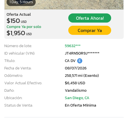
1 Day, 5 Hours
Oferta Actual
Oferta Ahora!
$150
USD
Compre Ya por solo
Comprar Ya
$1,950
USD
Número de lote:
59632***
ID vehicular (VIN):
JT4RN50R9J*******
Título:
CA DV
E
Fecha de Venta:
08/07/2026
Odómetro:
258,571 mi (Exento)
Valor Actual Efectivo:
$6,458 USD
Daño:
Vandalismo
Ubicación:
San Diego, CA
Status de Venta:
En Oferta Mínima