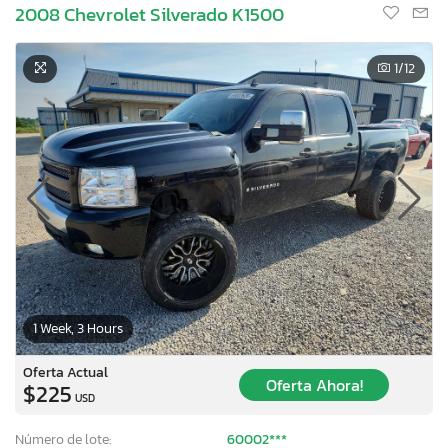
2008 Chevrolet Silverado K1500
1
/12
1 Week, 3 Hours
Oferta Actual
Oferta Ahora!
$225
USD
Número de lote:
60002***