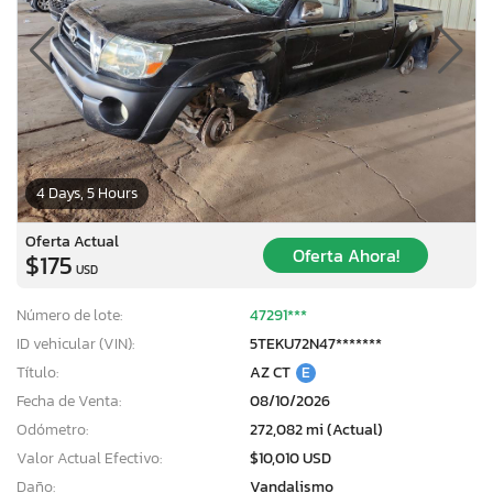
4 Days, 5 Hours
Oferta Actual
Oferta Ahora!
$175
USD
Número de lote:
47291***
ID vehicular (VIN):
5TEKU72N47*******
Título:
AZ CT
E
Fecha de Venta:
08/10/2026
Odómetro:
272,082 mi (Actual)
Valor Actual Efectivo:
$10,010 USD
Daño:
Vandalismo