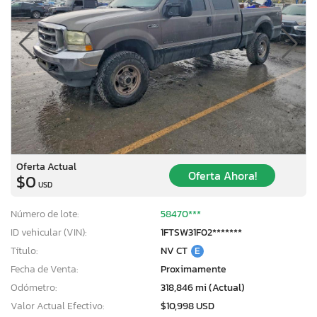
Oferta Actual
Oferta Ahora!
$0
USD
Número de lote:
58470***
ID vehicular (VIN):
1FTSW31F02*******
Título:
NV CT
E
Fecha de Venta:
Proximamente
Odómetro:
318,846 mi (Actual)
Valor Actual Efectivo:
$10,998 USD