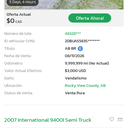
5 Days, 4 Hours
Oferta Actual
Oferta Ahora!
$0
CAD
Número de lote:
48328***
ID vehicular (VIN):
2DBUAS583S*******
Título:
AB BR
E
Fecha de Venta:
08/11/2026
Odómetro:
9,999,999 mi (No Actual)
Valor Actual Efectivo:
$3,000 USD
Daño:
Vandalismo
Ubicación:
Rocky View County, AB
Status de Venta:
Venta Pura
2007 International 9400I Semi Truck