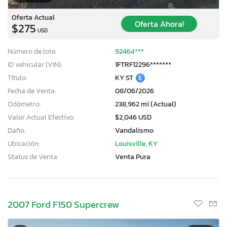
Oferta Actual
Oferta Ahora!
$275
USD
Número de lote:
92464***
ID vehicular (VIN):
1FTRF12296*******
Título:
KY ST
E
Fecha de Venta:
08/06/2026
Odómetro:
238,962 mi (Actual)
Valor Actual Efectivo:
$2,046 USD
Daño:
Vandalismo
Ubicación:
Louisville, KY
Status de Venta:
Venta Pura
2007 Ford F150 Supercrew