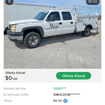
1
/12
Oferta Actual
Oferta Ahora!
$0
USD
Número de lote:
52082***
ID vehicular (VIN):
1GBHC23U16*******
Título:
NV SC
E