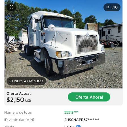
1
/10
2 Hours, 47 Minutes
Oferta Actual
Oferta Ahora!
$2,150
USD
Número de lote:
55513***
ID vehicular (VIN):
2HSCNAPR57*******