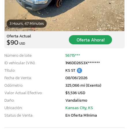
3 Hours, 47 Minutes
Oferta Actual
Oferta Ahora!
$90
USD
Número de lote:
56715***
ID vehicular (VIN):
1N6DD26S3X*******
Título:
KS ST
E
Fecha de Venta:
08/06/2026
Odómetro:
325,066 mi (Exento)
Valor Actual Efectivo:
$5,536 USD
Daño:
Vandalismo
Ubicación:
Kansas City, KS
Status de Venta:
En Oferta Mínima