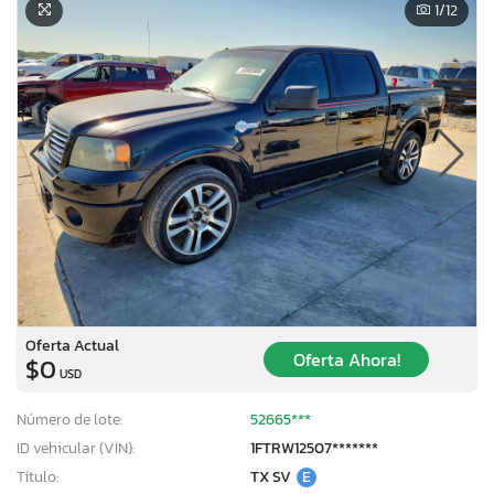
1
/12
Oferta Actual
Oferta Ahora!
$0
USD
×
Número de lote:
52665***
ID vehicular (VIN):
1FTRW12507*******
Título:
TX SV
E