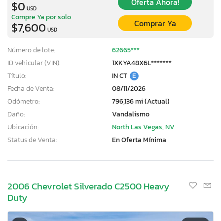
Oferta Ahora!
$0
USD
Compre Ya por solo
Comprar Ya
$7,600
USD
Número de lote:
62665***
ID vehicular (VIN):
1XKYA48X6L*******
Título:
IN CT
E
Fecha de Venta:
08/11/2026
Odómetro:
796,136 mi (Actual)
Daño:
Vandalismo
Ubicación:
North Las Vegas, NV
Status de Venta:
En Oferta Mínima
2006 Chevrolet Silverado C2500 Heavy
Duty