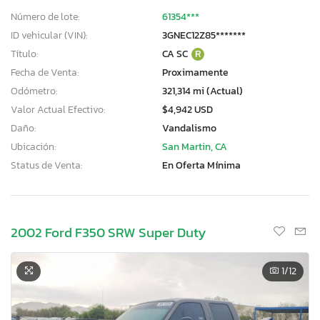
Número de lote:
61354***
ID vehicular (VIN):
3GNEC12Z85*******
Título:
CA SC
R
Fecha de Venta:
Proximamente
Odómetro:
321,314 mi (Actual)
Valor Actual Efectivo:
$4,942 USD
Daño:
Vandalismo
Ubicación:
San Martin, CA
Status de Venta:
En Oferta Mínima
2002 Ford F350 SRW Super Duty
1
/12