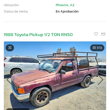
Ubicación:
Phoenix, AZ
Status de Venta:
En Aprobación
1988 Toyota Pickup 1/2 TON RN50
1
/13