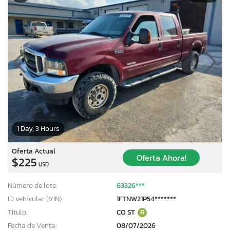
1 Day, 3 Hours
Oferta Actual
Oferta Ahora!
$225
USD
Número de lote:
63326***
ID vehicular (VIN):
1FTNW21P54*******
Título:
CO ST
R
Fecha de Venta:
08/07/2026