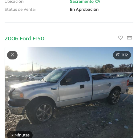
Ubicación:
Sacramento, CA
Status de Venta:
En Aprobación
2006 Ford F150
1
/12
17 Minutes