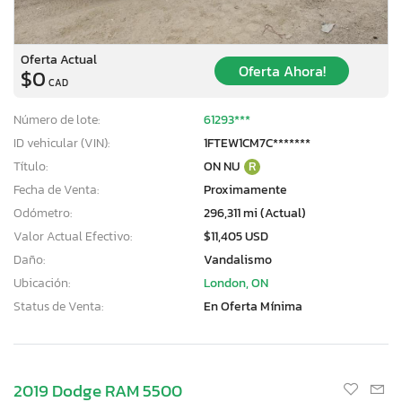
Oferta Actual
Oferta Ahora!
$0
CAD
Número de lote:
61293***
ID vehicular (VIN):
1FTEW1CM7C*******
Título:
ON NU
R
Fecha de Venta:
Proximamente
Odómetro:
296,311 mi (Actual)
Valor Actual Efectivo:
$11,405 USD
Daño:
Vandalismo
Ubicación:
London, ON
Status de Venta:
En Oferta Mínima
2019 Dodge RAM 5500