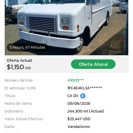
5 Hours, 47 Minutes
Oferta Actual
Oferta Ahora!
$1,150
USD
Número de lote:
49505***
ID vehicular (VIN):
1FC4E4KL3A*******
Título:
CA DV
E
Fecha de Venta:
08/06/2026
Odómetro:
244,300 mi (Actual)
Valor Actual Efectivo:
$25,447 USD
Daño:
Vandalismo