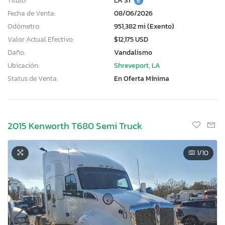
Título:
LA ST
E
Fecha de Venta:
08/06/2026
Odómetro:
951,382 mi (Exento)
Valor Actual Efectivo:
$12,175 USD
Daño:
Vandalismo
Ubicación:
Shreveport, LA
Status de Venta:
En Oferta Mínima
2015 Kenworth T680 Semi Truck
1
/10