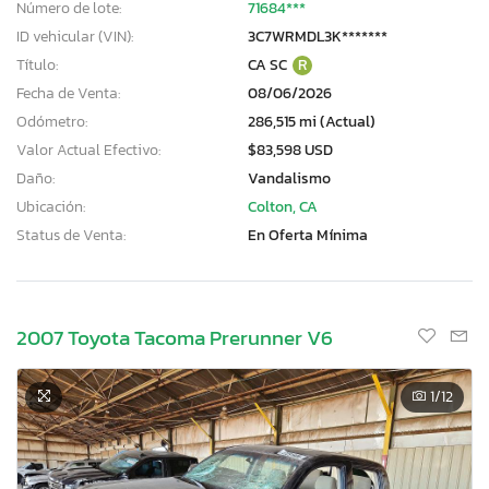
Número de lote:
71684***
ID vehicular (VIN):
3C7WRMDL3K*******
Título:
CA SC
R
Fecha de Venta:
08/06/2026
Odómetro:
286,515 mi (Actual)
Valor Actual Efectivo:
$83,598 USD
Daño:
Vandalismo
Ubicación:
Colton, CA
Status de Venta:
En Oferta Mínima
2007 Toyota Tacoma Prerunner V6
1
/12