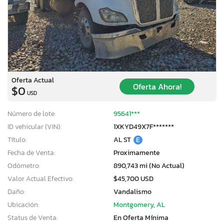
Oferta Actual
Oferta Ahora!
$0
USD
Número de lote:
95641***
ID vehicular (VIN):
1XKYD49X7F*******
Título:
AL ST
E
Fecha de Venta:
Proximamente
Odómetro:
890,743 mi (No Actual)
Valor Actual Efectivo:
$45,700 USD
Daño:
Vandalismo
Ubicación:
Montgomery, AL
Status de Venta:
En Oferta Mínima