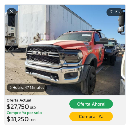
1
/12
5 Hours, 47 Minutes
Oferta Actual
Oferta Ahora!
$27,750
USD
Compre Ya por solo
Comprar Ya
$31,250
USD