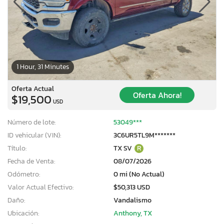
1 Hour, 31 Minutes
Oferta Actual
Oferta Ahora!
$19,500
USD
Número de lote:
53049***
ID vehicular (VIN):
3C6UR5TL9M*******
Título:
TX SV
R
Fecha de Venta:
08/07/2026
Odómetro:
0 mi (No Actual)
Valor Actual Efectivo:
$50,313 USD
Daño:
Vandalismo
Ubicación:
Anthony, TX