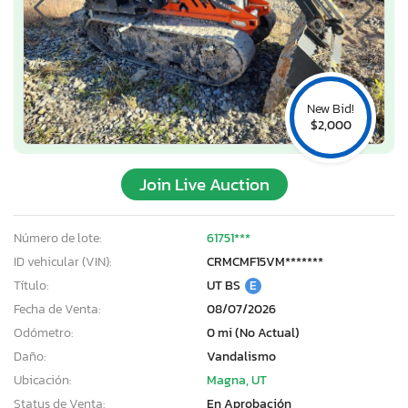
New Bid!
$2,000
Join Live Auction
Número de lote:
61751***
ID vehicular (VIN):
CRMCMF15VM*******
Título:
UT BS
E
Fecha de Venta:
08/07/2026
Odómetro:
0 mi (No Actual)
Daño:
Vandalismo
Ubicación:
Magna, UT
Status de Venta:
En Aprobación