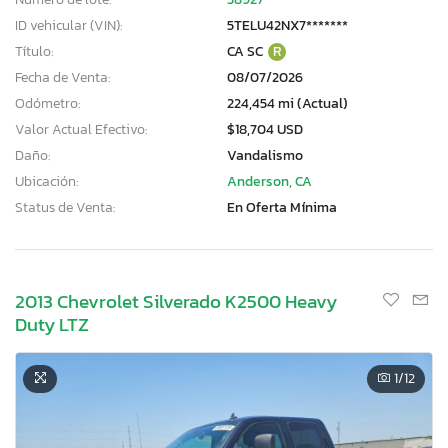
ID vehicular (VIN):
5TELU42NX7*******
Título:
CA SC
R
Fecha de Venta:
08/07/2026
Odómetro:
224,454 mi (Actual)
Valor Actual Efectivo:
$18,704 USD
Daño:
Vandalismo
Ubicación:
Anderson, CA
Status de Venta:
En Oferta Mínima
2013 Chevrolet Silverado K2500 Heavy
Duty LTZ
1
/12