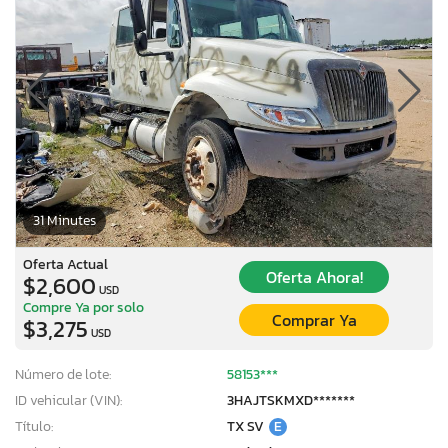
31 Minutes
Oferta Actual
Oferta Ahora!
$2,600
USD
Compre Ya por solo
Comprar Ya
$3,275
USD
Número de lote:
58153***
ID vehicular (VIN):
3HAJTSKMXD*******
Título:
TX SV
E