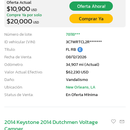
Oferta Actual
Oferta Ahora!
$10,900
USD
Compre Ya por solo
Comprar Ya
$20,000
USD
Número de lote:
78118***
ID vehicular (VIN):
3C7WRTCL2R*******
Título:
FL RB
E
Fecha de Venta:
08/12/2026
Odómetro:
34,907 mi (Actual)
Valor Actual Efectivo:
$62,230 USD
Daño:
Vandalismo
Ubicación:
New Orleans, LA
Status de Venta:
En Oferta Mínima
2014 Keystone 2014 Dutchmen Voltage
Camper