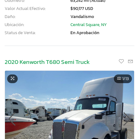
Odómetro:
63,242 mi (Actual)
Valor Actual Efectivo:
$90,177 USD
Daño:
Vandalismo
Ubicación:
Central Square, NY
Status de Venta:
En Aprobación
2020 Kenworth T680 Semi Truck
1
/13