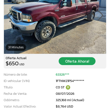
31 Minutes
Oferta Actual
Oferta Ahora!
$650
USD
Número de lote:
63326***
ID vehicular (VIN):
1FTNW21P54*******
Título:
CO ST
R
Fecha de Venta:
08/07/2026
Odómetro:
325,168 mi (Actual)
Valor Actual Efectivo:
$8,764 USD