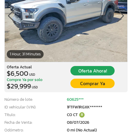
1 Hour, 31 Minutes
Oferta Actual
Oferta Ahora!
$6,500
USD
Compre Ya por solo
Comprar Ya
$29,999
USD
Número de lote:
60625***
ID vehicular (VIN):
1FTFW1RGXK*******
Título:
CO CT
R
Fecha de Venta:
08/07/2026
Odómetro:
0 mi (No Actual)