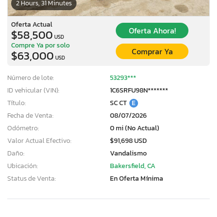
2 Hours, 31 Minutes
Oferta Actual
Oferta Ahora!
$58,500
USD
Compre Ya por solo
Comprar Ya
$63,000
USD
Número de lote:
53293***
ID vehicular (VIN):
1C6SRFU98N*******
Título:
SC CT
E
Fecha de Venta:
08/07/2026
Odómetro:
0 mi (No Actual)
Valor Actual Efectivo:
$91,698 USD
Daño:
Vandalismo
Ubicación:
Bakersfield, CA
Status de Venta:
En Oferta Mínima