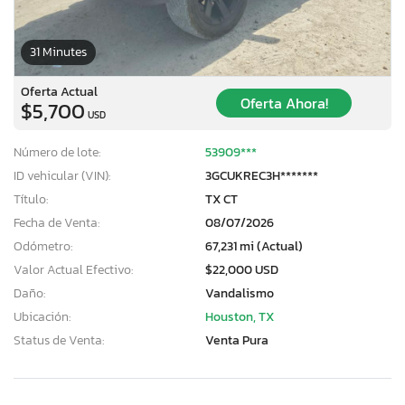
31 Minutes
Oferta Actual
Oferta Ahora!
$5,700
USD
Número de lote:
53909***
ID vehicular (VIN):
3GCUKREC3H*******
Título:
TX CT
Fecha de Venta:
08/07/2026
Odómetro:
67,231 mi (Actual)
Valor Actual Efectivo:
$22,000 USD
Daño:
Vandalismo
Ubicación:
Houston, TX
Status de Venta:
Venta Pura