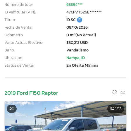
Número de lote:
63394***
ID vehicular (VIN):
47CFVTS26E*******
Título:
ID SC
E
Fecha de Venta:
08/10/2026
Odómetro:
0 mi (No Actual)
Valor Actual Efectivo:
$30,212 USD
Daño:
Vandalismo
Ubicación:
Nampa, ID
Status de Venta:
En Oferta Mínima
2019 Ford F150 Raptor
1
/12