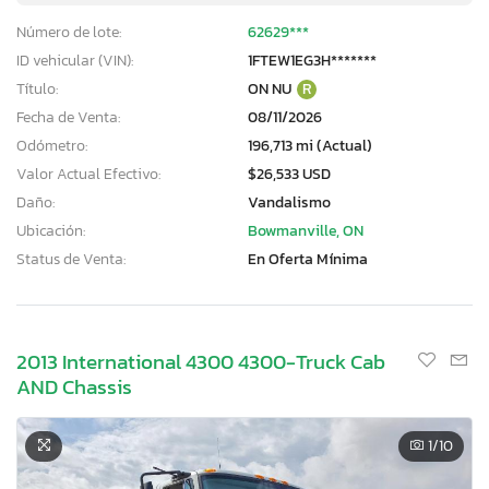
Número de lote:
62629***
ID vehicular (VIN):
1FTEW1EG3H*******
Título:
ON NU
R
Fecha de Venta:
08/11/2026
Odómetro:
196,713 mi (Actual)
Valor Actual Efectivo:
$26,533 USD
Daño:
Vandalismo
Ubicación:
Bowmanville, ON
Status de Venta:
En Oferta Mínima
2013 International 4300 4300-Truck Cab
AND Chassis
1
/10