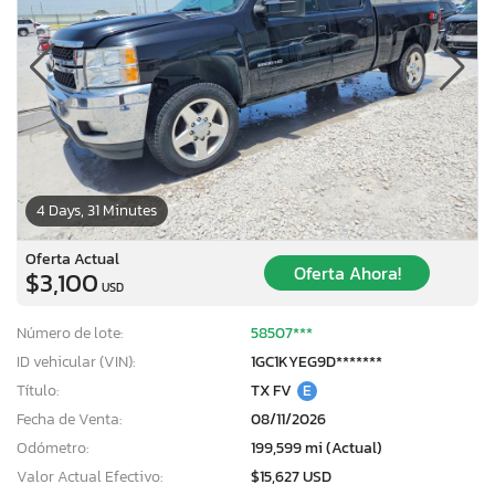
4 Days, 31 Minutes
Oferta Actual
Oferta Ahora!
$3,100
USD
Número de lote:
58507***
ID vehicular (VIN):
1GC1KYEG9D*******
Título:
TX FV
E
Fecha de Venta:
08/11/2026
Odómetro:
199,599 mi (Actual)
Valor Actual Efectivo:
$15,627 USD