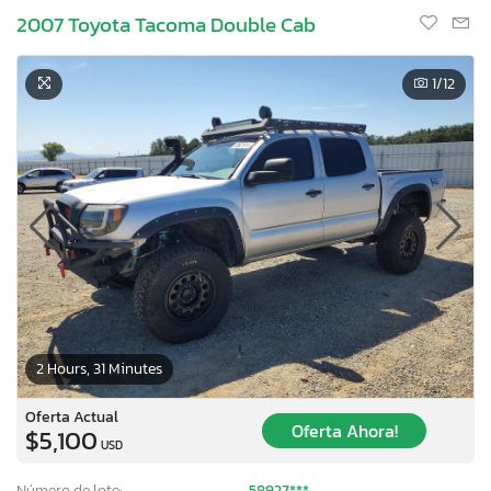
2007 Toyota Tacoma Double Cab
1
/12
2 Hours, 31 Minutes
Oferta Actual
Oferta Ahora!
$5,100
USD
Número de lote:
58927***