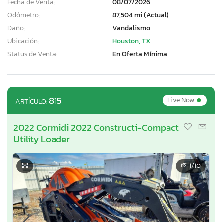
Fecha de Venta:
08/07/2026
Odómetro:
87,504 mi (Actual)
Daño:
Vandalismo
Ubicación:
Houston, TX
Status de Venta:
En Oferta Mínima
•
815
Live Now
ARTÍCULO:
2022 Cormidi 2022 Constructi-Compact
Utility Loader
1
/10