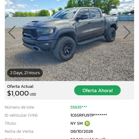
2 Days, 21 Hours
Oferta Actual
Oferta Ahora!
$1,000
USD
Número de lote:
55835***
ID vehicular (VIN):
1C6SRFU97P*******
Título:
NY SM
R
Fecha de Venta:
08/10/2026