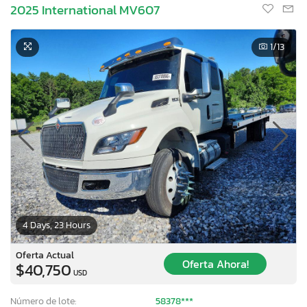
2025 International MV607
1
/13
4 Days, 23 Hours
Oferta Actual
Oferta Ahora!
$40,750
USD
Número de lote:
58378***