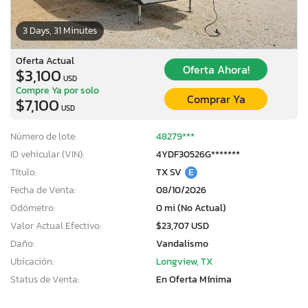
3 Days, 31 Minutes
Oferta Actual
Oferta Ahora!
$3,100
USD
Compre Ya por solo
Comprar Ya
$7,100
USD
Número de lote:
48279***
ID vehicular (VIN):
4YDF30526G*******
Título:
TX SV
E
Fecha de Venta:
08/10/2026
Odómetro:
0 mi (No Actual)
Valor Actual Efectivo:
$23,707 USD
Daño:
Vandalismo
Ubicación:
Longview, TX
Status de Venta:
En Oferta Mínima