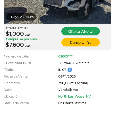
3 Days, 23 Hours
Oferta Actual
Oferta Ahora!
$1,000
USD
Compre Ya por solo
Comprar Ya
$7,600
USD
Número de lote:
62665***
ID vehicular (VIN):
1XKYA48X6L*******
Título:
IN CT
E
Fecha de Venta:
08/11/2026
Odómetro:
796,136 mi (Actual)
Daño:
Vandalismo
Ubicación:
North Las Vegas, NV
Status de Venta:
En Oferta Mínima