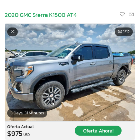
2020 GMC Sierra K1500 AT4
1
/12
3 Days, 31 Minutes
Oferta Actual
Oferta Ahora!
$975
USD