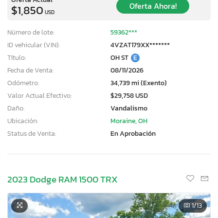
Oferta Ahora!
$1,850
USD
Número de lote:
59362***
ID vehicular (VIN):
4VZAT179XX*******
Título:
OH ST
E
Fecha de Venta:
08/11/2026
Odómetro:
34,739 mi (Exento)
Valor Actual Efectivo:
$29,758 USD
Daño:
Vandalismo
Ubicación:
Moraine, OH
Status de Venta:
En Aprobación
2023 Dodge RAM 1500 TRX
1
/13