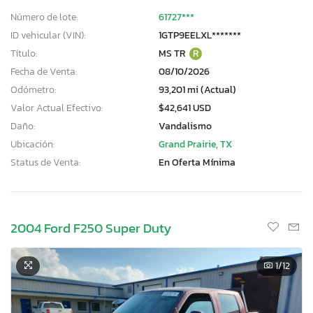
Número de lote:
61727***
ID vehicular (VIN):
1GTP9EELXL*******
Título:
MS TR
R
Fecha de Venta:
08/10/2026
Odómetro:
93,201 mi (Actual)
Valor Actual Efectivo:
$42,641 USD
Daño:
Vandalismo
Ubicación:
Grand Prairie, TX
Status de Venta:
En Oferta Mínima
2004 Ford F250 Super Duty
1
/12