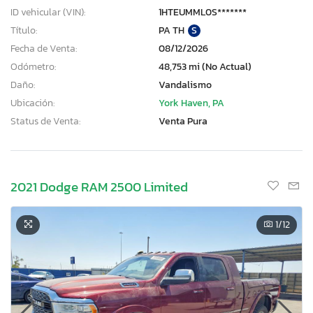
ID vehicular (VIN):
1HTEUMML0S*******
Título:
PA TH
S
Fecha de Venta:
08/12/2026
Odómetro:
48,753 mi (No Actual)
Daño:
Vandalismo
Ubicación:
York Haven, PA
Status de Venta:
Venta Pura
2021 Dodge RAM 2500 Limited
1
/12