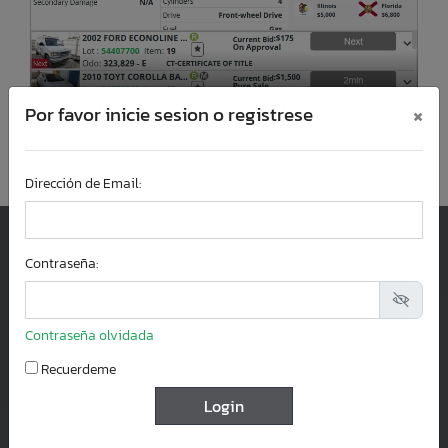
×
Por favor inicie sesion o registrese
Dirección de Email:
Llámanos:
Contraseña:
+1-954-573-6936
Servicio al Cliente
8 am - 5 pm (EST)
Contraseña olvidada
Lunes a Viernes
Recuerdeme
Correo:
contactus@salvagetrucksauction.com
Florida
4811 Lyons Technology Parkway, Suite 9,