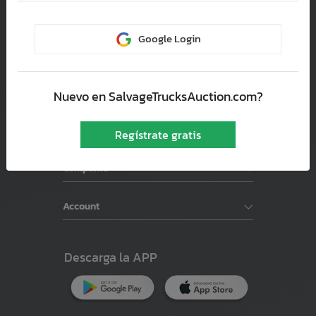
Coconut Creek, 33073
Google Login
Soporte
Subastas de Autos
Nuevo en SalvageTrucksAuction.com?
Buscador de vehiculos
Regístrate gratis
Compañía
Account
Descarga la APP