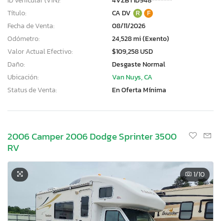
ID vehicular (VIN):
4VZBT1D948*******
Título:
CA DV
R
F
Fecha de Venta:
08/11/2026
Odómetro:
24,528 mi (Exento)
Valor Actual Efectivo:
$109,258 USD
Daño:
Desgaste Normal
Ubicación:
Van Nuys, CA
Status de Venta:
En Oferta Mínima
2006 Camper 2006 Dodge Sprinter 3500
RV
1
/10