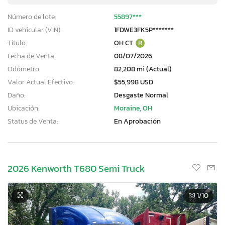
Número de lote:
55897***
ID vehicular (VIN):
1FDWE3FK5P*******
Título:
OH CT
R
Fecha de Venta:
08/07/2026
Odómetro:
82,208 mi (Actual)
Valor Actual Efectivo:
$55,998 USD
Daño:
Desgaste Normal
Ubicación:
Moraine, OH
Status de Venta:
En Aprobación
2026 Kenworth T680 Semi Truck
1
/10