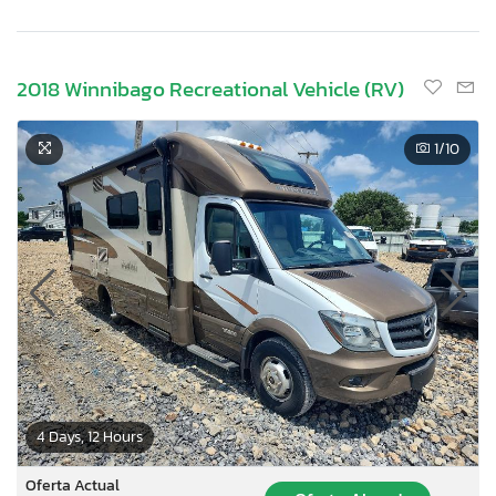
2018 Winnibago Recreational Vehicle (RV)
1
/10
4 Days, 12 Hours
Oferta Actual