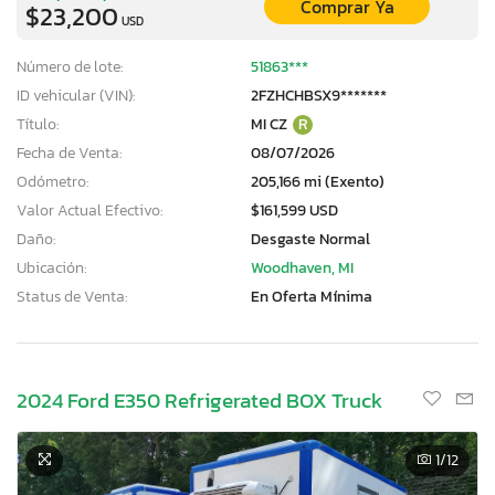
Comprar Ya
$23,200
USD
Número de lote:
51863***
ID vehicular (VIN):
2FZHCHBSX9*******
Título:
MI CZ
R
Fecha de Venta:
08/07/2026
Odómetro:
205,166 mi (Exento)
Valor Actual Efectivo:
$161,599 USD
Daño:
Desgaste Normal
Ubicación:
Woodhaven, MI
Status de Venta:
En Oferta Mínima
2024 Ford E350 Refrigerated BOX Truck
1
/12