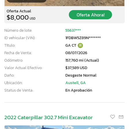
Oferta Actual
Oferta Ahora!
$8,000
USD
Número de lote:
55637***
ID vehicular (VIN):
1FDBW5Z89N*******
Título:
GA CT
R
Fecha de Venta:
08/07/2026
Odómetro:
157,760 mi (Actual)
Valor Actual Efectivo:
$37,589 USD
Daño:
Desgaste Normal
Ubicación:
Austell, GA
Status de Venta:
En Aprobación
2022 Caterpillar 302.7 Mini Excavator