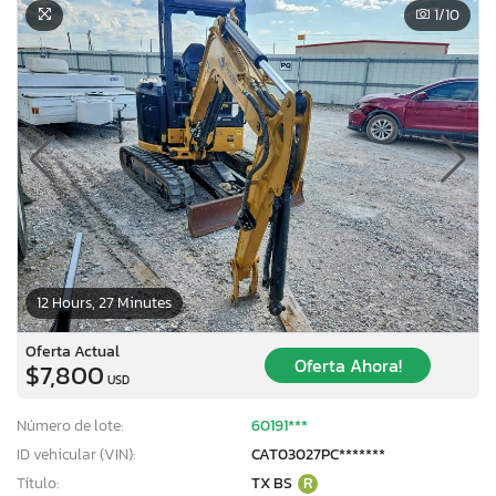
1
/10
12 Hours, 27 Minutes
Oferta Actual
Oferta Ahora!
$7,800
USD
Número de lote:
60191***
ID vehicular (VIN):
CAT03027PC*******
Título:
TX BS
R