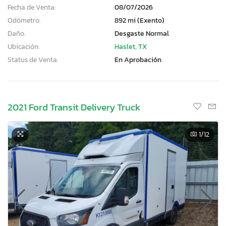
Fecha de Venta:
08/07/2026
Odómetro:
892 mi (Exento)
Daño:
Desgaste Normal
Ubicación:
Haslet, TX
Status de Venta:
En Aprobación
2021 Ford Transit Delivery Truck
1
/12