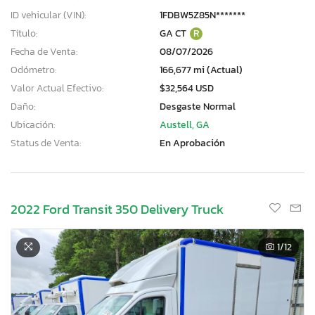
ID vehicular (VIN):
1FDBW5Z85N*******
Título:
GA CT
R
Fecha de Venta:
08/07/2026
Odómetro:
166,677 mi (Actual)
Valor Actual Efectivo:
$32,564 USD
Daño:
Desgaste Normal
Ubicación:
Austell, GA
Status de Venta:
En Aprobación
2022 Ford Transit 350 Delivery Truck
1
/12