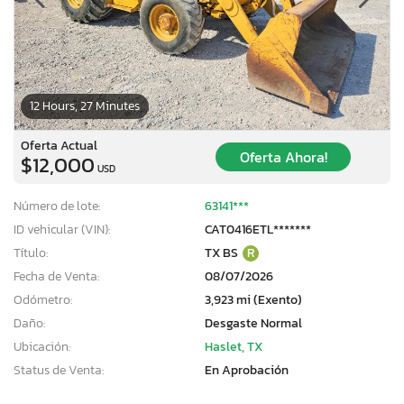
12 Hours, 27 Minutes
Oferta Actual
Oferta Ahora!
$12,000
USD
Número de lote:
63141***
ID vehicular (VIN):
CAT0416ETL*******
Título:
TX BS
R
Fecha de Venta:
08/07/2026
Odómetro:
3,923 mi (Exento)
Daño:
Desgaste Normal
Ubicación:
Haslet, TX
Status de Venta:
En Aprobación