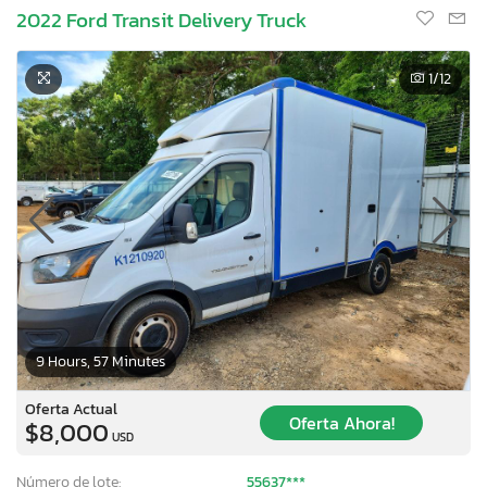
2022 Ford Transit Delivery Truck
1
/12
9 Hours, 57 Minutes
Oferta Actual
Oferta Ahora!
$8,000
USD
Número de lote:
55637***