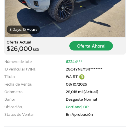
3 Days, 15 Hours
Oferta Actual
Oferta Ahora!
$26,000
USD
Número de lote:
62244***
ID vehicular (VIN):
2GC4YNEY9R*******
Título:
WA RT
R
Fecha de Venta:
08/10/2026
Odómetro:
28,016 mi (Actual)
Daño:
Desgaste Normal
Ubicación:
Portland, OR
Status de Venta:
En Aprobación