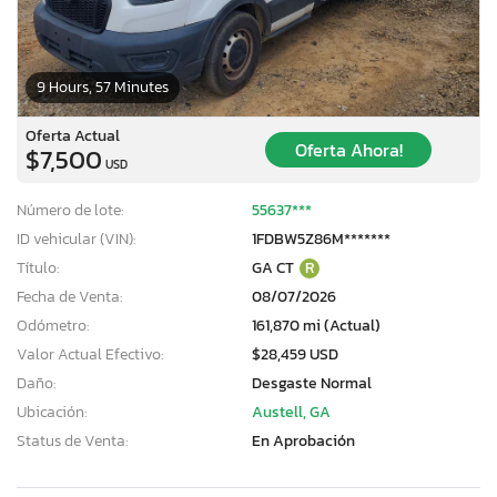
9 Hours, 57 Minutes
Oferta Actual
Oferta Ahora!
$7,500
USD
Número de lote:
55637***
ID vehicular (VIN):
1FDBW5Z86M*******
Título:
GA CT
R
Fecha de Venta:
08/07/2026
Odómetro:
161,870 mi (Actual)
Valor Actual Efectivo:
$28,459 USD
Daño:
Desgaste Normal
Ubicación:
Austell, GA
Status de Venta:
En Aprobación