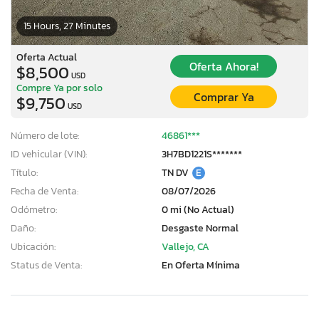
15 Hours, 27 Minutes
Oferta Actual
Oferta Ahora!
$8,500
USD
Compre Ya por solo
Comprar Ya
$9,750
USD
Número de lote:
46861***
ID vehicular (VIN):
3H7BD1221S*******
Título:
TN DV
E
Fecha de Venta:
08/07/2026
Odómetro:
0 mi (No Actual)
Daño:
Desgaste Normal
Ubicación:
Vallejo, CA
Status de Venta:
En Oferta Mínima