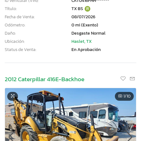
ID vehicular (VIN):
CAT0416FHH*******
Título:
TX BS
R
Fecha de Venta:
08/07/2026
Odómetro:
0 mi (Exento)
Daño:
Desgaste Normal
Ubicación:
Haslet, TX
Status de Venta:
En Aprobación
2012 Caterpillar 416E-Backhoe
1
/10