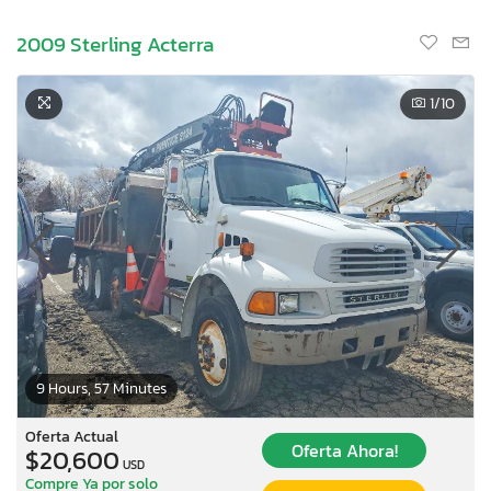
2009 Sterling Acterra
1
/10
9 Hours, 57 Minutes
Oferta Actual
Oferta Ahora!
$20,600
USD
Compre Ya por solo