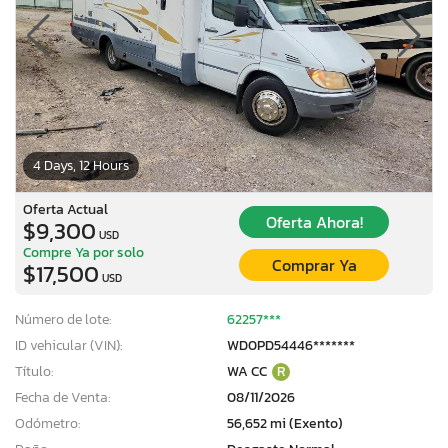
4 Days, 12 Hours
Oferta Actual
Oferta Ahora!
$9,300
USD
Compre Ya por solo
Comprar Ya
$17,500
USD
Número de lote:
62257***
ID vehicular (VIN):
WD0PD54446*******
Título:
WA CC
R
Fecha de Venta:
08/11/2026
Odómetro:
56,652 mi (Exento)