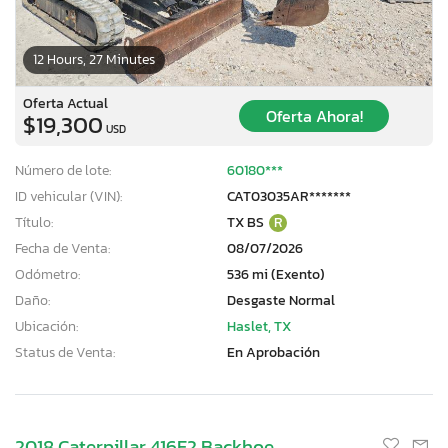
12 Hours, 27 Minutes
Oferta Actual
Oferta Ahora!
$19,300
USD
Número de lote:
60180***
ID vehicular (VIN):
CAT03035AR*******
Título:
TX BS
R
Fecha de Venta:
08/07/2026
Odómetro:
536 mi (Exento)
Daño:
Desgaste Normal
Ubicación:
Haslet, TX
Status de Venta:
En Aprobación
2018 Caterpillar 416F2 Backhoe