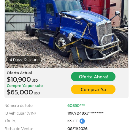
4 Days, 12 Hours
Oferta Actual
Oferta Ahora!
$10,900
USD
Compre Ya por solo
Comprar Ya
$65,000
USD
Número de lote:
60850***
ID vehicular (VIN):
1XKYD49X7T*******
Título:
KS CT
E
Fecha de Venta:
08/11/2026