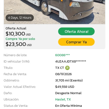
4 Days, 12 Hours
Oferta Actual
Oferta Ahora!
$10,300
USD
Compre Ya por solo
Comprar Ya
$23,500
USD
Número de lote:
60086***
ID vehicular (VIN):
4UZAAJDTX8*******
Título:
TX CT
R
Fecha de Venta:
08/11/2026
Odómetro:
31,705 mi (Exento)
Valor Actual Efectivo:
$49,558 USD
Daño:
Desgaste Normal
Ubicación:
Haslet, TX
Status de Venta:
En Oferta Mínima