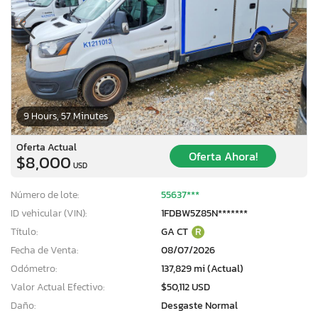
9 Hours, 57 Minutes
Oferta Actual
Oferta Ahora!
$8,000
USD
Número de lote:
55637***
ID vehicular (VIN):
1FDBW5Z85N*******
Título:
GA CT
R
Fecha de Venta:
08/07/2026
Odómetro:
137,829 mi (Actual)
Valor Actual Efectivo:
$50,112 USD
Daño:
Desgaste Normal