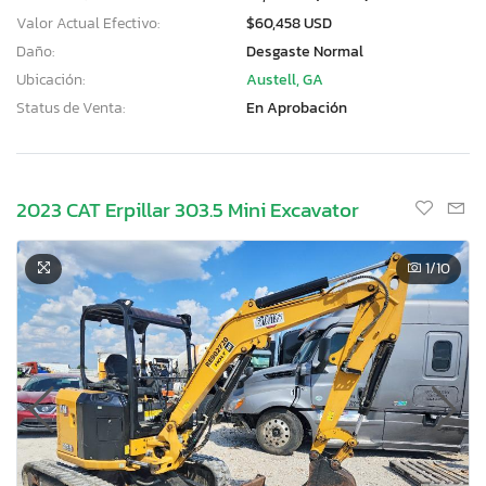
Valor Actual Efectivo:
$60,458 USD
Daño:
Desgaste Normal
Ubicación:
Austell, GA
Status de Venta:
En Aprobación
2023 CAT Erpillar 303.5 Mini Excavator
1
/10