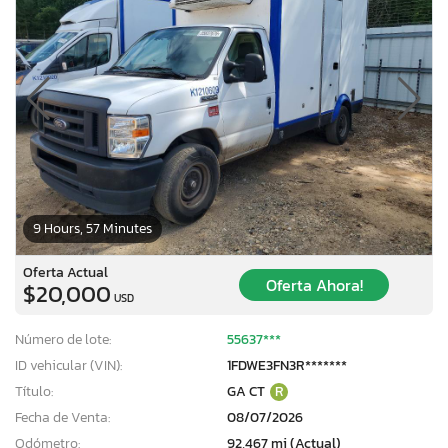
9 Hours, 57 Minutes
Oferta Actual
Oferta Ahora!
$20,000
USD
Número de lote:
55637***
ID vehicular (VIN):
1FDWE3FN3R*******
Título:
GA CT
R
Fecha de Venta:
08/07/2026
Odómetro:
92,467 mi (Actual)