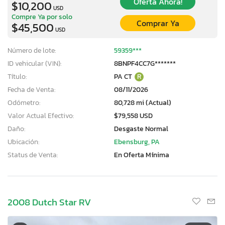
Oferta Ahora!
$10,200
USD
Compre Ya por solo
Comprar Ya
$45,500
USD
Número de lote:
59359***
ID vehicular (VIN):
8BNPF4CC7G*******
Título:
PA CT
R
Fecha de Venta:
08/11/2026
Odómetro:
80,728 mi (Actual)
Valor Actual Efectivo:
$79,558 USD
Daño:
Desgaste Normal
Ubicación:
Ebensburg, PA
Status de Venta:
En Oferta Mínima
2008 Dutch Star RV