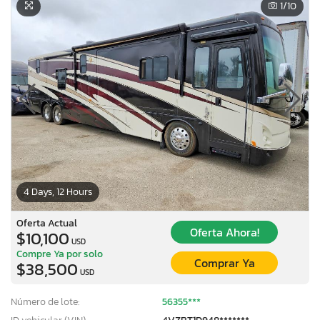
1
/10
4 Days, 12 Hours
Oferta Actual
Oferta Ahora!
$10,100
USD
Compre Ya por solo
Comprar Ya
$38,500
USD
Número de lote:
56355***