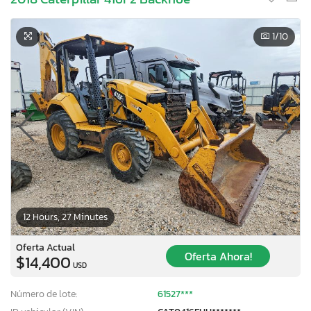
1
/10
12 Hours, 27 Minutes
Oferta Actual
Oferta Ahora!
$14,400
USD
Número de lote:
61527***