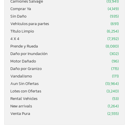
Camiones Salvage
(13,941)
Comprar Ya
(4,149)
Sin Daño
(935)
Vehículos para partes
(691)
Título Limpio
(6,254)
4 X 4
(7,392)
Prende y Rueda
(8,080)
Daño por Inundación
(302)
Motor Dañado
(96)
Daño por Granizo
(715)
Vandalismo
(171)
Aun Sin Ofertas
(13,964)
Lotes con Ofertas
(3,240)
Rental Vehicles
(53)
New arrivals
(1,264)
Venta Pura
(2,555)