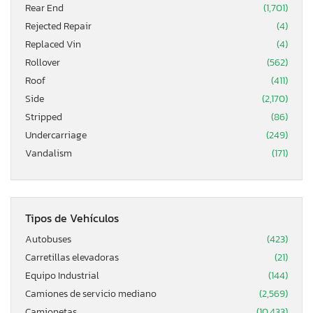
Rear End
(1,701)
Rejected Repair
(4)
Replaced Vin
(4)
Rollover
(562)
Roof
(411)
Side
(2,170)
Stripped
(86)
Undercarriage
(249)
Vandalism
(171)
Tipos de Vehículos
Autobuses
(423)
Carretillas elevadoras
(21)
Equipo Industrial
(144)
Camiones de servicio mediano
(2,569)
Camionetas
(10,433)