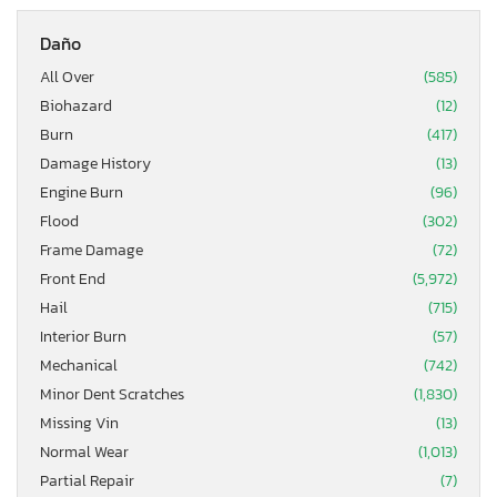
Daño
All Over
(585)
Biohazard
(12)
Burn
(417)
Damage History
(13)
Engine Burn
(96)
Flood
(302)
Frame Damage
(72)
Front End
(5,972)
Hail
(715)
Interior Burn
(57)
Mechanical
(742)
Minor Dent Scratches
(1,830)
Missing Vin
(13)
Normal Wear
(1,013)
Partial Repair
(7)