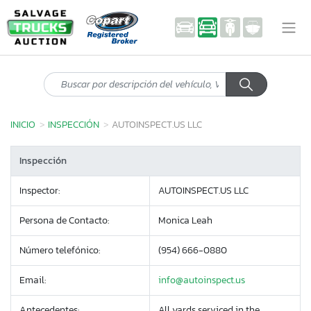
INICIO
INSPECCIÓN
AUTOINSPECT.US LLC
Inspección
Inspector:
AUTOINSPECT.US LLC
Persona de Contacto:
Monica Leah
Número telefónico:
(954) 666-0880
Email:
info@autoinspect.us
Antecedentes:
All yards serviced in the