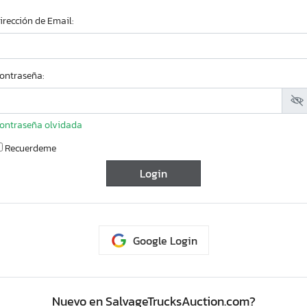
irección de Email:
ontraseña:
ontraseña olvidada
Recuerdeme
Google Login
Soporte
Buscador de
C
vehiculos
Nuevo en SalvageTrucksAuction.com?