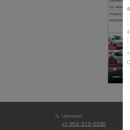
D
C
C
Llámanos:
+1-954-573-6936