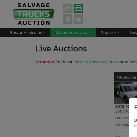
Buscar Vehículos
Subastas en vivo
Soporte
Ser
Live Auctions
Attention
: Por favor
inicie sesión
o
registrese
para pode
P
D
m