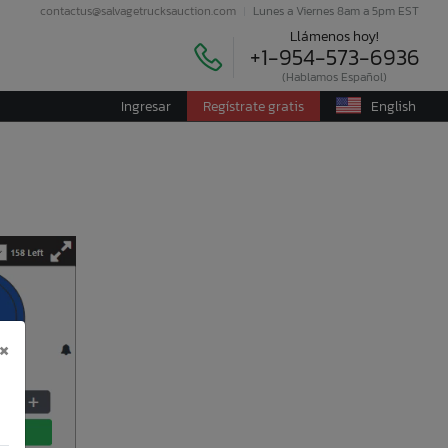
contactus@salvagetrucksauction.com
Lunes a Viernes 8am a 5pm EST
Llámenos hoy!
+1-954-573-6936
(Hablamos Español)
Ingresar
Regístrate gratis
English
×