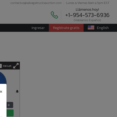
contactus@salvagetrucksauction.com
Lunes a Viernes 8am a 5pm EST
Llámenos hoy!
+1-954-573-6936
(Hablamos Español)
Ingresar
Regístrate gratis
English
×