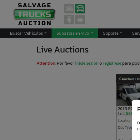
Buscar Vehículos
Subastas en vivo
Soporte
Ser
Live Auctions
Attention
: Por favor
inicie sesión
o
registrese
para pode
P
D
m