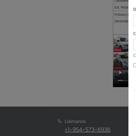
D
C
C
Llámanos:
+1-954-573-6936