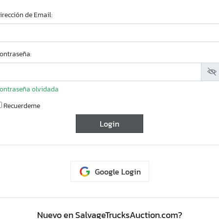
irección de Email:
ontraseña:
ontraseña olvidada
Recuerdeme
Google Login
Soporte
Buscador de
C
vehiculos
Nuevo en SalvageTrucksAuction.com?