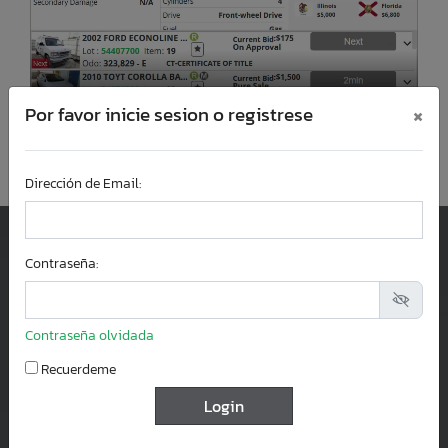
×
Por favor inicie sesion o registrese
Dirección de Email:
Llámanos:
Contraseña:
+1-954-573-6936
Servicio al Cliente
8 am - 5 pm (EST)
Contraseña olvidada
Lunes a Viernes
Recuerdeme
Correo:
contactus@salvagetrucksauction.com
Florida
4811 Lyons Technology Parkway, Suite 9,