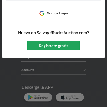
Coconut Creek, 33073
Google Login
Soporte
Subastas de Autos
Nuevo en SalvageTrucksAuction.com?
Buscador de vehiculos
Regístrate gratis
Compañía
Account
Descarga la APP