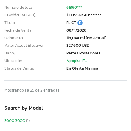
Número de lote:
61360***
ID vehicular (VIN):
1HTJSSKK4D*******
Título:
FL CT
E
Fecha de Venta:
08/11/2026
Odómetro:
118,044 mi (No Actual)
Valor Actual Efectivo:
$27,600 USD
Daño:
Partes Posteriores
Ubicación:
Apopka, FL
Status de Venta:
En Oferta Mínima
Mostrando 1 a 25 de 2 entradas
Search by Model
3000 3000
(1)