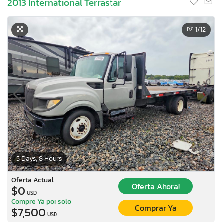
2013 International Terrastar
1
/12
5 Days, 8 Hours
Oferta Actual
Oferta Ahora!
$0
USD
Compre Ya por solo
Comprar Ya
$7,500
USD