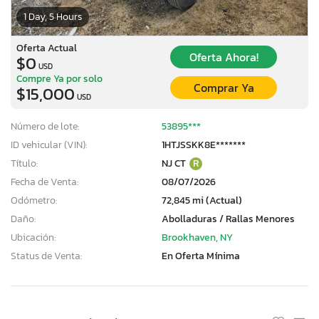
1 Day, 5 Hours
Oferta Actual
Oferta Ahora!
$0
USD
Compre Ya por solo
Comprar Ya
$15,000
USD
Número de lote:
53895***
ID vehicular (VIN):
1HTJSSKK8E*******
Título:
NJ CT
R
Fecha de Venta:
08/07/2026
Odómetro:
72,845 mi (Actual)
Daño:
Abolladuras / Rallas Menores
Ubicación:
Brookhaven, NY
Status de Venta:
En Oferta Mínima