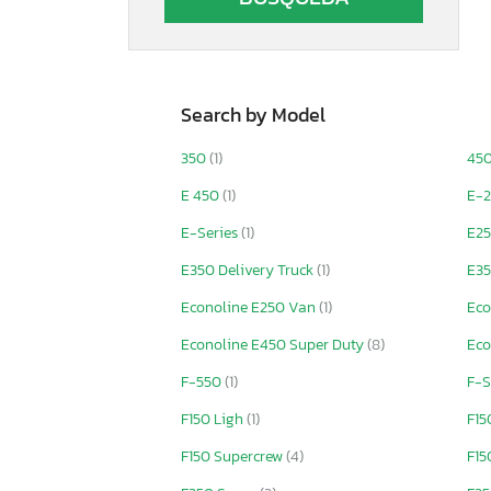
Search by Model
350
(1)
45
E 450
(1)
E-
E-Series
(1)
E2
E350 Delivery Truck
(1)
E35
Econoline E250 Van
(1)
Eco
Econoline E450 Super Duty
(8)
Eco
F-550
(1)
F-S
F150 Ligh
(1)
F15
F150 Supercrew
(4)
F15