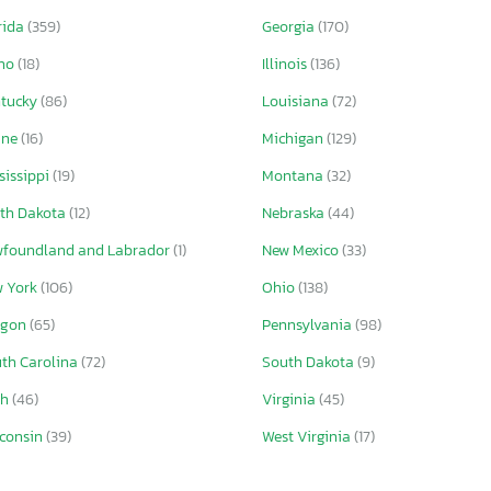
rida
(359)
Georgia
(170)
aho
(18)
Illinois
(136)
ntucky
(86)
Louisiana
(72)
ine
(16)
Michigan
(129)
sissippi
(19)
Montana
(32)
th Dakota
(12)
Nebraska
(44)
foundland and Labrador
(1)
New Mexico
(33)
w York
(106)
Ohio
(138)
egon
(65)
Pennsylvania
(98)
th Carolina
(72)
South Dakota
(9)
ah
(46)
Virginia
(45)
consin
(39)
West Virginia
(17)