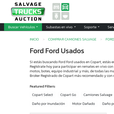
Buscar Vehículos
Subastas en vivo
Soporte
Ser
INICIO
COMPRAR CAMIONES SALVAGE
FOR
Ford Ford Usados
Si estás buscando Ford Ford usados en Copart, estás e
Regístrate hoy para participar en remates en vivo con
motos, botes, equipo industrial y más, de todas las m
Broker Registrado de Copart más recomendado y con 
Featured Filters:
Copart Select
Copart Go
Camiones Salvage
Daño por Inundación
Motor Dañado
Daño p