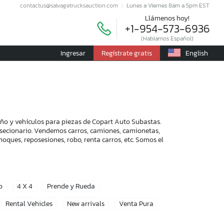
contactus@salvagetrucksauction.com
Lunes a Viernes 8am a 5pm EST
Llámenos hoy!
+1-954-573-6936
(Hablamos Español)
Ingresar
Regístrate gratis
English
año y vehículos para piezas de Copart Auto Subastas.
onsecionario. Vendemos carros, camiones, camionetas,
oques, reposesiones, robo, renta carros, etc. Somos el
o
4 X 4
Prende y Rueda
Rental Vehicles
New arrivals
Venta Pura