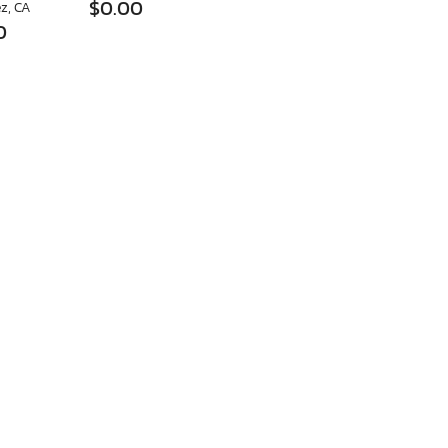
$0.00
z, CA
0