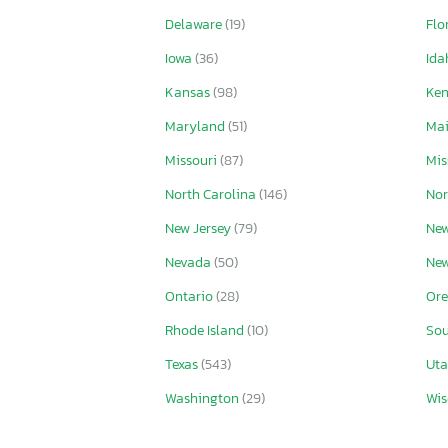
Delaware
(19)
Flo
Iowa
(36)
Id
Kansas
(98)
Ke
Maryland
(51)
Ma
Missouri
(87)
Mis
North Carolina
(146)
Nor
New Jersey
(79)
New
Nevada
(50)
Ne
Ontario
(28)
Or
Rhode Island
(10)
Sou
Texas
(543)
Ut
Washington
(29)
Wis