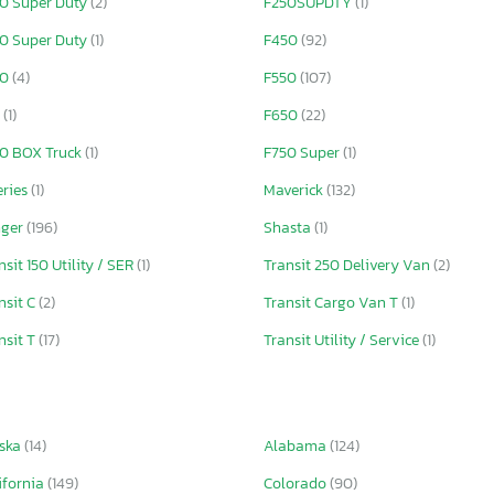
0 Super Duty
(2)
F250SUPDTY
(1)
0 Super Duty
(1)
F450
(92)
30
(4)
F550
(107)
9
(1)
F650
(22)
0 BOX Truck
(1)
F750 Super
(1)
eries
(1)
Maverick
(132)
nger
(196)
Shasta
(1)
nsit 150 Utility / SER
(1)
Transit 250 Delivery Van
(2)
nsit C
(2)
Transit Cargo Van T
(1)
nsit T
(17)
Transit Utility / Service
(1)
ska
(14)
Alabama
(124)
ifornia
(149)
Colorado
(90)