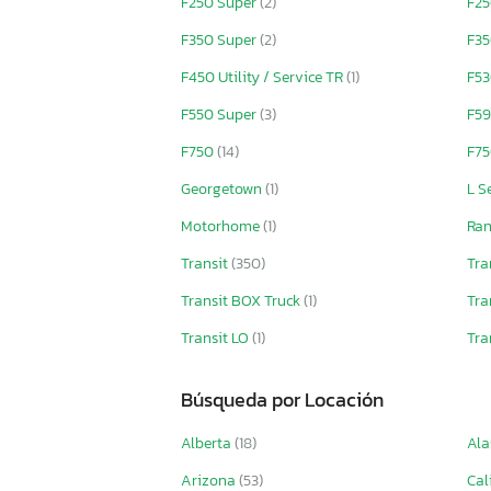
F250 Super
(2)
F25
F350 Super
(2)
F35
F450 Utility / Service TR
(1)
F5
F550 Super
(3)
F5
F750
(14)
F75
Georgetown
(1)
L S
Motorhome
(1)
Ra
Transit
(350)
Tra
Transit BOX Truck
(1)
Tra
Transit LO
(1)
Tra
Búsqueda por Locación
Alberta
(18)
Ala
Arizona
(53)
Cal