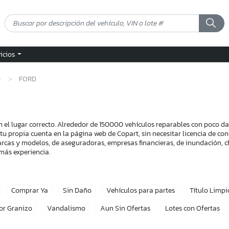
vicios
D
FORD
n el lugar correcto. Alrededor de 150000 vehículos reparables con poco d
 tu propia cuenta en la página web de Copart, sin necesitar licencia de c
arcas y modelos, de aseguradoras, empresas financieras, de inundación, ch
más experiencia.
Comprar Ya
Sin Daño
Vehículos para partes
Título Limpi
or Granizo
Vandalismo
Aun Sin Ofertas
Lotes con Ofertas